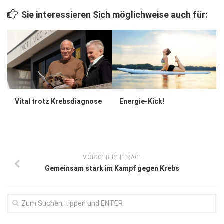
Wirtschaft, Recht, Finanzen
Sie interessieren Sich möglichweise auch für:
Zahn, Mund, Kiefer
Forum Gesundheit
Allgemein
Sehen
Innovationen
Vital trotz Krebsdiagnose
Energie-Kick!
Kampf gegen Krebs
Hören
Lebensart
VORIGER BEITRAG:
Gemeinsam stark im Kampf gegen Krebs