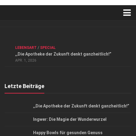
Verkaufsstellen
Kontakt, Impressum und Rechtliche Angaben
ANZEIGE
/
FORUM GESUNDHEIT
/
GESUND & SCHÖN
/
LEBENSART
/
SPECIAL
Datenschutzerklärung
,,Die Apotheke der Zukunft denkt ganzheitlich!”
Top Magazin Dresden / Ostsachsen
APR. 1, 2026
Letzte Beiträge
,,Die Apotheke der Zukunft denkt ganzheitlich!”
Ingwer: Die Magie der Wunderwurzel
Happy Bowls für gesunden Genuss