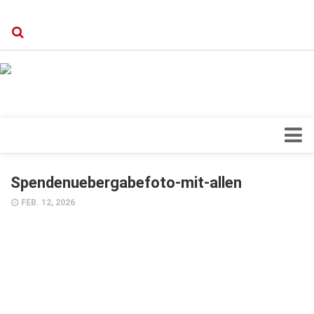
Verkaufsstellen
Kontakt, Impressum und Rechtliche Angaben
Datenschutzerklärung
Top Magazin Dresden / Ostsachsen
Blick ins Innere
Spendenuebergabefoto-mit-allen
Forschung
FEB. 12, 2026
Herz & Kreislauf
Orthopädie
Schönheit & Wohlbefinden
Special