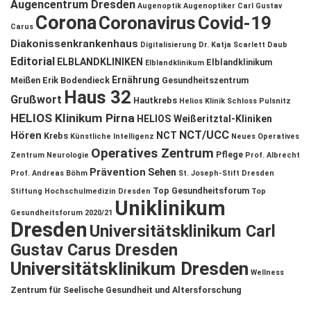
Augencentrum Dresden
Augenoptik
Augenoptiker
Carl Gustav
Corona
Coronavirus
Covid-19
Carus
Diakonissenkrankenhaus
Digitalisierung
Dr. Katja Scarlett Daub
Editorial
ELBLANDKLINIKEN
Elblandklinikum
Elblandklinikum
Ernährung
Meißen
Erik Bodendieck
Gesundheitszentrum
Haus 32
Grußwort
Hautkrebs
Helios Klinik Schloss Pulsnitz
HELIOS Klinikum Pirna
HELIOS Weißeritztal-Kliniken
NCT/UCC
Hören
NCT
Krebs
Künstliche Intelligenz
Neues Operatives
Operatives Zentrum
Pflege
Zentrum
Neurologie
Prof. Albrecht
Prävention
Sehen
Prof. Andreas Böhm
St. Joseph-Stift Dresden
Top Gesundheitsforum
Stiftung Hochschulmedizin Dresden
Top
Uniklinikum
Gesundheitsforum 2020/21
Dresden
Universitätsklinikum Carl
Gustav Carus Dresden
Universitätsklinikum Dresden
Wellness
Zentrum für Seelische Gesundheit und Altersforschung