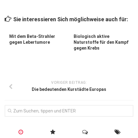
Wirtschaft, Recht, Finanzen
Zahn, Mund, Kiefer
Sie interessieren Sich möglichweise auch für:
Forum Gesundheit
Mit dem Beta-Strahler
Biologisch aktive
Allgemein
gegen Lebertumore
Naturstoffe für den Kampf
gegen Krebs
Sehen
Innovationen
Kampf gegen Krebs
Hören
VORIGER BEITRAG:
Die bedeutenden Kurstädte Europas
Lebensart