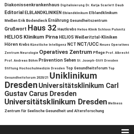
Diakonissenkrankenhaus
Digitalisierung
Dr. Katja Scarlett Daub
Editorial
ELBLANDKLINIKEN
Elblandklinikum
Elblandklinikum
Ernährung
Meißen
Erik Bodendieck
Gesundheitszentrum
Haus 32
Grußwort
Hautkrebs
Helios Klinik Schloss Pulsnitz
HELIOS Klinikum Pirna
HELIOS Weißeritztal-Kliniken
NCT/UCC
Hören
NCT
Krebs
Künstliche Intelligenz
Neues Operatives
Operatives Zentrum
Pflege
Zentrum
Neurologie
Prof. Albrecht
Prävention
Sehen
Prof. Andreas Böhm
St. Joseph-Stift Dresden
Top Gesundheitsforum
Stiftung Hochschulmedizin Dresden
Top
Uniklinikum
Gesundheitsforum 2020/21
Dresden
Universitätsklinikum Carl
Gustav Carus Dresden
Universitätsklinikum Dresden
Wellness
Zentrum für Seelische Gesundheit und Altersforschung