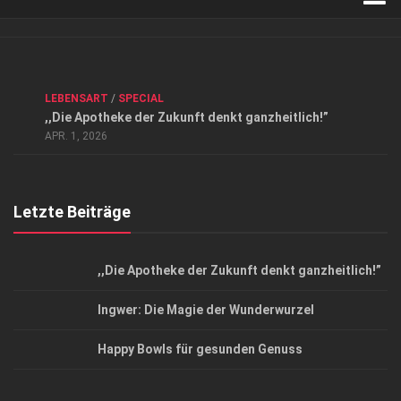
Verkaufsstellen
Kontakt, Impressum und Rechtliche Angaben
ANZEIGE
/
FORUM GESUNDHEIT
/
GESUND & SCHÖN
/
LEBENSART
/
SPECIAL
Datenschutzerklärung
,,Die Apotheke der Zukunft denkt ganzheitlich!”
Top Magazin Dresden / Ostsachsen
APR. 1, 2026
Letzte Beiträge
,,Die Apotheke der Zukunft denkt ganzheitlich!”
Ingwer: Die Magie der Wunderwurzel
Happy Bowls für gesunden Genuss