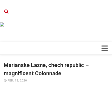
Verkaufsstellen
Kontakt, Impressum und Rechtliche Angaben
Datenschutzerklärung
Top Magazin Dresden / Ostsachsen
Blick ins Innere
Marianske Lazne, chech republic –
Forschung
magnificent Colonnade
Herz & Kreislauf
FEB. 12, 2026
Orthopädie
Schönheit & Wohlbefinden
Special