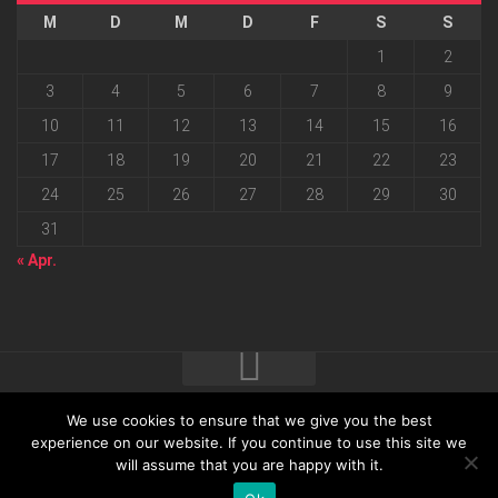
M
D
M
D
F
S
S
1
2
3
4
5
6
7
8
9
10
11
12
13
14
15
16
17
18
19
20
21
22
23
24
25
26
27
28
29
30
31
« Apr.
We use cookies to ensure that we give you the best
2026 progressmedia Verlag & Werbeagentur GmbH • Bautzner
experience on our website. If you continue to use this site we
will assume that you are happy with it.
Landstraße 62 • 01324 Dresden