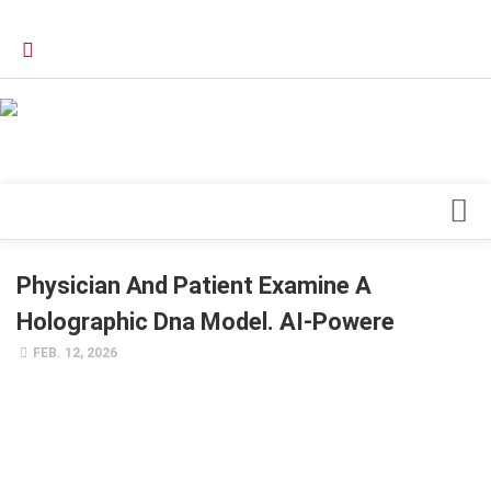
Verkaufsstellen
Kontakt, Impressum und Rechtliche Angaben
Datenschutzerklärung
Top Magazin Dresden / Ostsachsen
Blick ins Innere
Physician And Patient Examine A
Forschung
Holographic Dna Model. AI-Powere
Herz & Kreislauf
FEB. 12, 2026
Orthopädie
Schönheit & Wohlbefinden
Special