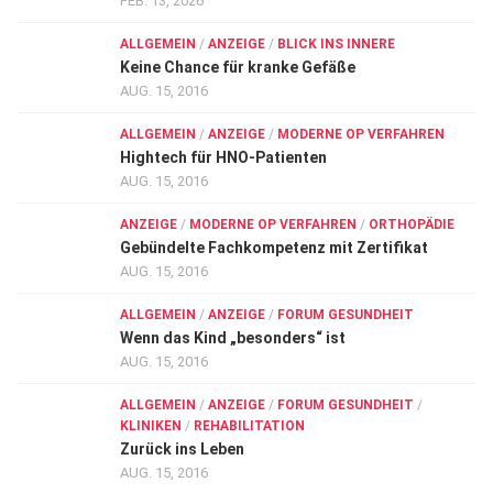
FEB. 13, 2026
ALLGEMEIN
/
ANZEIGE
/
BLICK INS INNERE
Keine Chance für kranke Gefäße
AUG. 15, 2016
ALLGEMEIN
/
ANZEIGE
/
MODERNE OP VERFAHREN
Hightech für HNO-Patienten
AUG. 15, 2016
ANZEIGE
/
MODERNE OP VERFAHREN
/
ORTHOPÄDIE
Gebündelte Fachkompetenz mit Zertifikat
AUG. 15, 2016
ALLGEMEIN
/
ANZEIGE
/
FORUM GESUNDHEIT
Wenn das Kind „besonders“ ist
AUG. 15, 2016
ALLGEMEIN
/
ANZEIGE
/
FORUM GESUNDHEIT
/
KLINIKEN
/
REHABILITATION
Zurück ins Leben
AUG. 15, 2016