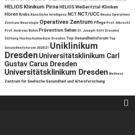
HELIOS Klinikum Pirna
HELIOS Weißeritztal-Kliniken
NCT/UCC
Hören
NCT
Krebs
Künstliche Intelligenz
Neues Operatives
Operatives Zentrum
Pflege
Zentrum
Neurologie
Prof. Albrecht
Prävention
Sehen
Prof. Andreas Böhm
St. Joseph-Stift Dresden
Top Gesundheitsforum
Stiftung Hochschulmedizin Dresden
Top
Uniklinikum
Gesundheitsforum 2020/21
Dresden
Universitätsklinikum Carl
Gustav Carus Dresden
Universitätsklinikum Dresden
Wellness
Zentrum für Seelische Gesundheit und Altersforschung
Verkaufsstellen
Kontakt, Impressum und Rechtliche Angaben
ANZEIGE
/
FORUM GESUNDHEIT
/
GESUND & SCHÖN
/