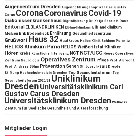
Augencentrum Dresden
Augenoptik
Augenoptiker
Carl Gustav
Corona
Coronavirus
Covid-19
Carus
Diakonissenkrankenhaus
Digitalisierung
Dr. Katja Scarlett Daub
Editorial
ELBLANDKLINIKEN
Elblandklinikum
Elblandklinikum
Ernährung
Meißen
Erik Bodendieck
Gesundheitszentrum
Haus 32
Grußwort
Hautkrebs
Helios Klinik Schloss Pulsnitz
HELIOS Klinikum Pirna
HELIOS Weißeritztal-Kliniken
NCT/UCC
Hören
NCT
Krebs
Künstliche Intelligenz
Neues Operatives
Operatives Zentrum
Pflege
Zentrum
Neurologie
Prof. Albrecht
Prävention
Sehen
Prof. Andreas Böhm
St. Joseph-Stift Dresden
Top Gesundheitsforum
Stiftung Hochschulmedizin Dresden
Top
Uniklinikum
Gesundheitsforum 2020/21
Dresden
Universitätsklinikum Carl
Gustav Carus Dresden
Universitätsklinikum Dresden
Wellness
Zentrum für Seelische Gesundheit und Altersforschung
Mitglieder Login