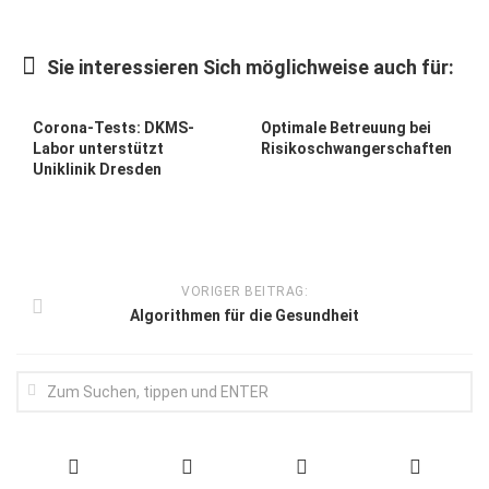
Wirtschaft, Recht, Finanzen
Zahn, Mund, Kiefer
Sie interessieren Sich möglichweise auch für:
Forum Gesundheit
Corona-Tests: DKMS-
Optimale Betreuung bei
Allgemein
Labor unterstützt
Risikoschwangerschaften
Uniklinik Dresden
Sehen
Innovationen
Kampf gegen Krebs
VORIGER BEITRAG:
Hören
Algorithmen für die Gesundheit
Lebensart