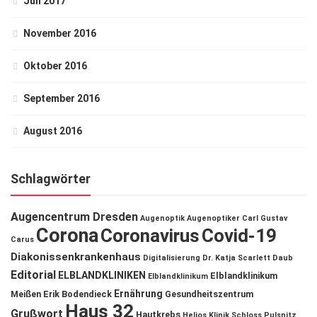
Juli 2017
November 2016
Oktober 2016
September 2016
August 2016
Schlagwörter
Augencentrum Dresden
Augenoptik
Augenoptiker
Carl Gustav
Corona
Coronavirus
Covid-19
Carus
Diakonissenkrankenhaus
Digitalisierung
Dr. Katja Scarlett Daub
Editorial
ELBLANDKLINIKEN
Elblandklinikum
Elblandklinikum
Ernährung
Meißen
Erik Bodendieck
Gesundheitszentrum
Haus 32
Grußwort
Hautkrebs
Helios Klinik Schloss Pulsnitz