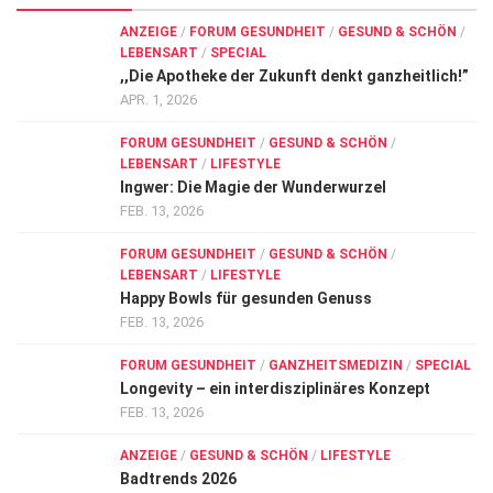
ANZEIGE
/
FORUM GESUNDHEIT
/
GESUND & SCHÖN
/
LEBENSART
/
SPECIAL
,,Die Apotheke der Zukunft denkt ganzheitlich!”
APR. 1, 2026
FORUM GESUNDHEIT
/
GESUND & SCHÖN
/
LEBENSART
/
LIFESTYLE
Ingwer: Die Magie der Wunderwurzel
FEB. 13, 2026
FORUM GESUNDHEIT
/
GESUND & SCHÖN
/
LEBENSART
/
LIFESTYLE
Happy Bowls für gesunden Genuss
FEB. 13, 2026
FORUM GESUNDHEIT
/
GANZHEITSMEDIZIN
/
SPECIAL
Longevity – ein interdisziplinäres Konzept
FEB. 13, 2026
ANZEIGE
/
GESUND & SCHÖN
/
LIFESTYLE
Badtrends 2026