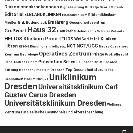
Diakonissenkrankenhaus
Digitalisierung
Dr. Katja Scarlett Daub
Editorial
ELBLANDKLINIKEN
Elblandklinikum
Elblandklinikum
Ernährung
Meißen
Erik Bodendieck
Gesundheitszentrum
Haus 32
Grußwort
Hautkrebs
Helios Klinik Schloss Pulsnitz
HELIOS Klinikum Pirna
HELIOS Weißeritztal-Kliniken
NCT/UCC
Hören
NCT
Krebs
Künstliche Intelligenz
Neues Operatives
Operatives Zentrum
Pflege
Zentrum
Neurologie
Prof. Albrecht
Prävention
Sehen
Prof. Andreas Böhm
St. Joseph-Stift Dresden
Top Gesundheitsforum
Stiftung Hochschulmedizin Dresden
Top
Uniklinikum
Gesundheitsforum 2020/21
Dresden
Universitätsklinikum Carl
Gustav Carus Dresden
Universitätsklinikum Dresden
Wellness
Zentrum für Seelische Gesundheit und Altersforschung