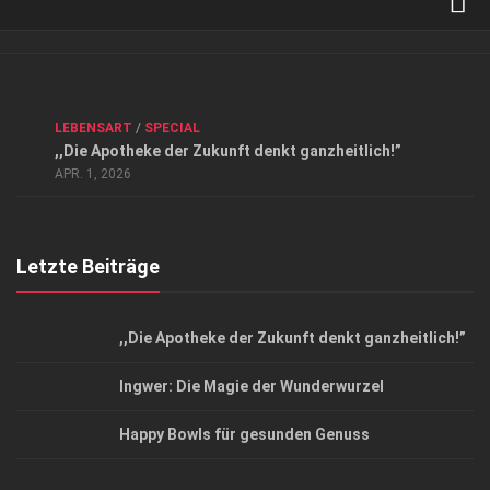
Verkaufsstellen
Kontakt, Impressum und Rechtliche Angaben
ANZEIGE
/
FORUM GESUNDHEIT
/
GESUND & SCHÖN
/
LEBENSART
/
SPECIAL
Datenschutzerklärung
,,Die Apotheke der Zukunft denkt ganzheitlich!”
Top Magazin Dresden / Ostsachsen
APR. 1, 2026
Letzte Beiträge
,,Die Apotheke der Zukunft denkt ganzheitlich!”
Ingwer: Die Magie der Wunderwurzel
Happy Bowls für gesunden Genuss