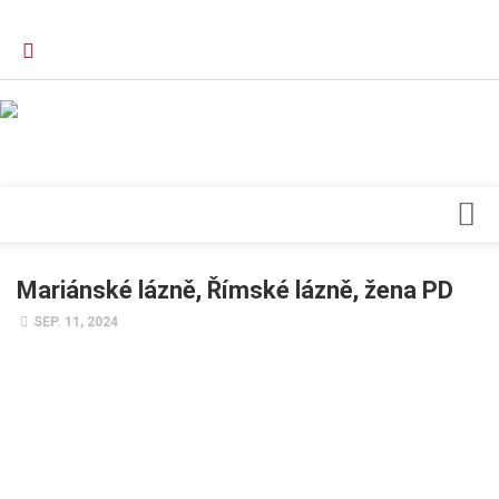
Verkaufsstellen
Kontakt, Impressum und Rechtliche Angaben
Datenschutzerklärung
Top Magazin Dresden / Ostsachsen
Blick ins Innere
Mariánské lázně, Římské lázně, žena PD
Forschung
SEP. 11, 2024
Herz & Kreislauf
Orthopädie
Schönheit & Wohlbefinden
Special