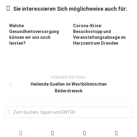
Wirtschaft, Recht, Finanzen
Sie interessieren Sich möglichweise auch für:
Zahn, Mund, Kiefer
Forum Gesundheit
Welche
Corona-Krise:
Gesundheitsversorgung
Besuchsstopp und
Allgemein
können wir uns noch
Veranstaltungsabsage im
leisten?
Herzzentrum Dresden
Sehen
Innovationen
Kampf gegen Krebs
VORIGER BEITRAG:
Hören
Heilende Quellen im Westböhmischen
Bäderdreieck
Lebensart