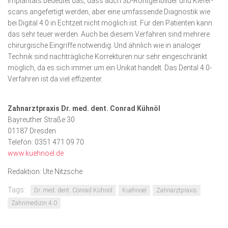
Implantats bedeutet das, dass auch 3D-Röntgenbilder und Kiefer­
scans angefertigt werden, aber eine umfassende Diagnostik wie
bei Digital 4.0 in Echtzeit nicht möglich ist. Für den Patienten kann
das sehr teuer werden. Auch bei diesem Verfahren sind mehrere
chirurgische Eingriffe notwendig. Und ähnlich wie in analoger
Technik sind nachträgliche Korrekturen nur sehr eingeschränkt
möglich, da es sich immer um ein Unikat handelt. Das Dental 4.0-
Verfahren ist da viel effizienter.
Zahnarztpraxis Dr. med. dent. Conrad Kühnöl
Bayreuther Straße 30
01187 Dresden
Telefon: 0351 471 09 70
www.kuehn
oel.de
Redaktion: Ute Nitzsche
Tags:
Dr. med. dent. Conrad Kühnöl
Kuehnoel
Zahnarztpraxis
Zahnmedizin 4.0