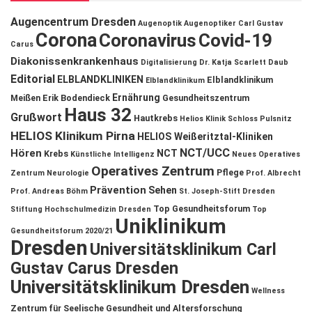
Augencentrum Dresden
Augenoptik
Augenoptiker
Carl Gustav
Corona
Coronavirus
Covid-19
Carus
Diakonissenkrankenhaus
Digitalisierung
Dr. Katja Scarlett Daub
Editorial
ELBLANDKLINIKEN
Elblandklinikum
Elblandklinikum
Ernährung
Meißen
Erik Bodendieck
Gesundheitszentrum
Haus 32
Grußwort
Hautkrebs
Helios Klinik Schloss Pulsnitz
HELIOS Klinikum Pirna
HELIOS Weißeritztal-Kliniken
NCT/UCC
Hören
NCT
Krebs
Künstliche Intelligenz
Neues Operatives
Operatives Zentrum
Pflege
Zentrum
Neurologie
Prof. Albrecht
Prävention
Sehen
Prof. Andreas Böhm
St. Joseph-Stift Dresden
Top Gesundheitsforum
Stiftung Hochschulmedizin Dresden
Top
Uniklinikum
Gesundheitsforum 2020/21
Dresden
Universitätsklinikum Carl
Gustav Carus Dresden
Universitätsklinikum Dresden
Wellness
Zentrum für Seelische Gesundheit und Altersforschung