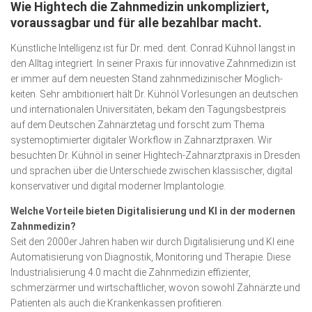
Wie Hightech die Zahnmedizin unkompliziert,
Wirtschaft, Recht, Finanzen
voraussagbar und für alle bezahlbar macht.
Zahn, Mund, Kiefer
Künstliche Intelligenz ist für Dr. med. dent. Conrad Kühnöl längst in
Forum Gesundheit
den Alltag integriert. In seiner Praxis für innovative Zahnmedizin ist
er immer auf dem neuesten Stand zahnmedizinischer Möglich­
Allgemein
keiten. Sehr ambitioniert hält Dr. Kühnöl Vorlesungen an deutschen
und internationalen Universitäten, bekam den Tagungs­bestpreis
Sehen
auf dem Deutschen Zahn­ärzte­tag und forscht zum Thema
Innovationen
systemoptimierter digitaler Workflow in Zahnarzt­praxen. Wir
besuchten Dr. Kühnöl in seiner High­tech-Zahnarztpraxis in Dresden
Kampf gegen Krebs
und sprachen über die Unterschiede zwischen klassischer, digital
konservativer und digital moderner Implanto­logie.
Hören
Welche Vorteile bieten Digitalisierung und KI in der modernen
Lebensart
Zahnmedizin?
Seit den 2000er Jahren haben wir durch Digitalisierung und KI eine
Automatisierung von Diagnostik, Monitoring und Therapie. Diese
Industrialisierung 4.0 macht die Zahnmedizin effizienter,
schmerzärmer und wirtschaftlicher, wovon sowohl Zahnärzte und
Patienten als auch die Krankenkassen profitieren.