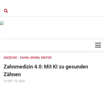
Verkaufsstellen
Kontakt, Impressum und Rechtliche Angaben
Datenschutzerklärung
Top Magazin Dresden / Ostsachsen
Blick ins Innere
ANZEIGE
/
ZAHN, MUND, KIEFER
Forschung
Zahnmedizin 4.0: Mit KI zu gesunden
Herz & Kreislauf
Zähnen
Orthopädie
SEP. 10, 2024
Schönheit & Wohlbefinden
Special