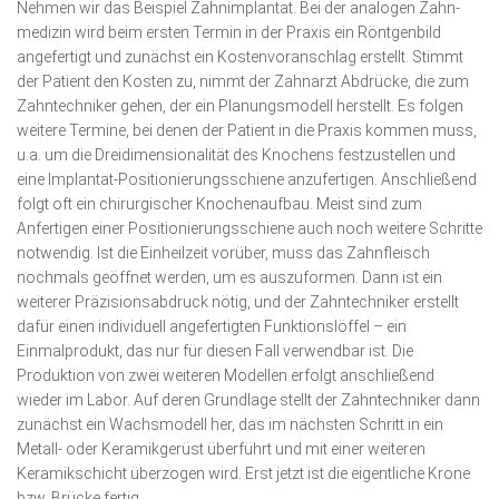
Nehmen wir das Beispiel Zahnimplantat. Bei der analogen Zahn­
medizin wird beim ersten Termin in der Praxis ein Röntgenbild
angefertigt und zunächst ein Kostenvoranschlag erstellt. Stimmt
der Patient den Kosten zu, nimmt der Zahnarzt Abdrücke, die zum
Zahntechniker gehen, der ein Planungsmodell herstellt. Es folgen
weitere Termine, bei denen der Patient in die Praxis kommen muss,
u.a. um die Dreidimensionalität des Knochens festzustellen und
eine Implantat-Positionierungsschiene anzufertigen. Anschlie­ßend
folgt oft ein chirurgischer Knochenaufbau. Meist sind zum
Anfertigen einer Positionierungsschiene auch noch weitere Schritte
notwendig. Ist die Einheilzeit vorüber, muss das Zahn­fleisch
nochmals geöffnet werden, um es auszuformen. Dann ist ein
weiterer Präzisionsabdruck nötig, und der Zahntechniker erstellt
dafür einen individuell angefertigten Funktionslöffel – ein
Einmalprodukt, das nur für diesen Fall verwendbar ist. Die
Produktion von zwei weiteren Modellen erfolgt anschließend
wieder im Labor. Auf deren Grundlage stellt der Zahntechniker dann
zunächst ein Wachsmodell her, das im nächsten Schritt in ein
Metall- oder Keramikgerüst überführt und mit einer weiteren
Keramikschicht überzogen wird. Erst jetzt ist die eigentliche Krone
bzw. Brücke fertig.