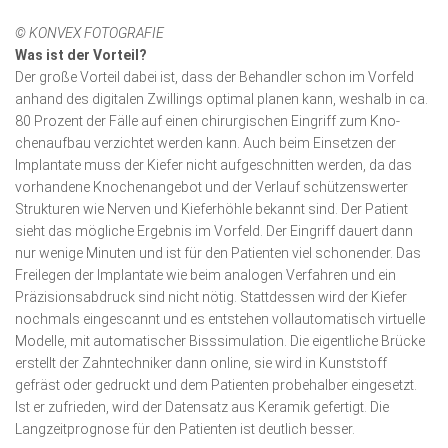
© KONVEX FOTOGRAFIE
Was ist der Vorteil?
Der große Vorteil dabei ist, dass der Behandler schon im Vorfeld
anhand des digitalen Zwillings optimal planen kann, weshalb in ca.
80 Prozent der Fälle auf einen chirurgischen Eingriff zum Kno­
chenaufbau verzichtet werden kann. Auch beim Ein­setzen der
Implantate muss der Kiefer nicht aufgeschnitten werden, da das
vorhandene Kno­chen­angebot und der Verlauf schützenswerter
Struk­tu­ren wie Nerven und Kieferhöhle be­kannt sind. Der Patient
sieht das mögliche Ergebnis im Vorfeld. Der Eingriff dauert dann
nur wenige Minuten und ist für den Patien­ten viel schonender. Das
Freile­gen der Implantate wie beim analogen Verfah­ren und ein
Präzi­sion­s­ab­druck sind nicht nötig. Stattdessen wird der Kiefer
nochmals eingescannt und es entstehen vollautomatisch virtuelle
Modelle, mit auto­matischer Biss­simu­lation. Die eigentliche Brücke
er­stellt der Zahn­techniker dann online, sie wird in Kunst­stoff
gefräst oder gedruckt und dem Patienten probehalber eingesetzt.
Ist er zu­frie­den, wird der Datensatz aus Keramik gefertigt. Die
Langzeit­prognose für den Patien­ten ist deutlich besser.