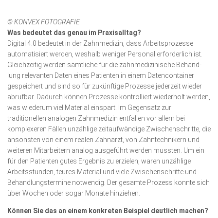
© KONVEX FOTOGRAFIE
Was bedeutet das genau im Praxisalltag?
Digital 4.0 bedeutet in der Zahnmedizin, dass Arbeitsprozesse
automatisiert werden, weshalb weniger Personal erforderlich ist.
Gleichzeitig werden sämtliche für die zahnmedizinische Be­hand­
lung relevanten Daten eines Patienten in einem Daten­contai­ner
gespeichert und sind so für zukünftige Prozesse jederzeit wieder
abrufbar. Dadurch können Prozesse kontrolliert wiederholt werden,
was wiederum viel Material einspart. Im Gegensatz zur
traditionellen analogen Zahnmedizin entfallen vor allem bei
komplexeren Fällen unzählige zeitaufwändige Zwischenschritte, die
ansonsten von einem realen Zahnarzt, von Zahntechnikern und
weiteren Mitarbeitern analog ausgeführt werden mussten. Um ein
für den Patienten gutes Ergebnis zu erzielen, waren unzählige
Arbeitsstunden, teures Material und viele Zwischenschritte und
Behandlungstermine notwendig. Der gesamte Prozess konnte sich
über Wochen oder sogar Monate hinziehen.
Können Sie das an einem konkreten Beispiel deutlich machen?