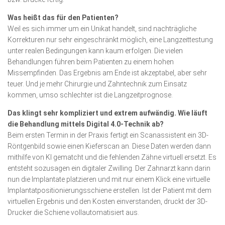
Was heißt das für den Patienten?
Weil es sich immer um ein Unikat handelt, sind nachträgliche
Korrekturen nur sehr eingeschränkt möglich, eine Langzeit­testung
unter realen Bedingungen kann kaum erfolgen. Die vielen
Behandlungen führen beim Patienten zu einem hohen
Missempfinden. Das Ergebnis am Ende ist akzeptabel, aber sehr
teuer. Und je mehr Chirurgie und Zahntechnik zum Einsatz
kommen, umso schlechter ist die Langzeitprognose.
Das klingt sehr kompliziert und extrem aufwändig. Wie läuft
die Behandlung mittels Digital 4.0-Technik ab?
Beim ersten Termin in der Praxis fertigt ein Scanassistent ein 3D-
Röntgenbild sowie einen Kieferscan an. Diese Daten werden dann
mithilfe von KI gematcht und die fehlenden Zähne virtuell ersetzt. Es
entsteht sozusagen ein digitaler Zwilling. Der Zahn­arzt kann darin
nun die Implantate platzieren und mit nur einem Klick eine virtuelle
Implantatpositio­nie­rungsschiene erstellen. Ist der Patient mit dem
virtuellen Ergebnis und den Kosten einverstanden, druckt der 3D-
Drucker die Schiene vollautomatisiert aus.