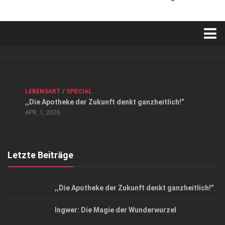
Verkaufsstellen
Kontakt, Impressum und Rechtliche Angaben
ANZEIGE
/
FORUM GESUNDHEIT
/
GESUND & SCHÖN
/
LEBENSART
/
SPECIAL
Datenschutzerklärung
,,Die Apotheke der Zukunft denkt ganzheitlich!”
Top Magazin Dresden / Ostsachsen
APR. 1, 2026
Letzte Beiträge
,,Die Apotheke der Zukunft denkt ganzheitlich!”
Ingwer: Die Magie der Wunderwurzel