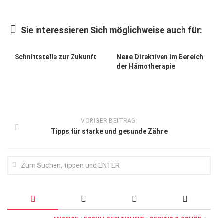
Wirtschaft, Recht, Finanzen
Zahn, Mund, Kiefer
Sie interessieren Sich möglichweise auch für:
Forum Gesundheit
Schnittstelle zur Zukunft
Neue Direktiven im Bereich
Allgemein
der Hämotherapie
Sehen
Innovationen
Kampf gegen Krebs
VORIGER BEITRAG:
Hören
Tipps für starke und gesunde Zähne
Lebensart