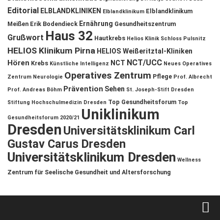
Editorial
ELBLANDKLINIKEN
Elblandklinikum
Elblandklinikum
Ernährung
Meißen
Erik Bodendieck
Gesundheitszentrum
Haus 32
Grußwort
Hautkrebs
Helios Klinik Schloss Pulsnitz
HELIOS Klinikum Pirna
HELIOS Weißeritztal-Kliniken
NCT/UCC
Hören
NCT
Krebs
Künstliche Intelligenz
Neues Operatives
Operatives Zentrum
Pflege
Zentrum
Neurologie
Prof. Albrecht
Prävention
Sehen
Prof. Andreas Böhm
St. Joseph-Stift Dresden
Top Gesundheitsforum
Stiftung Hochschulmedizin Dresden
Top
Uniklinikum
Gesundheitsforum 2020/21
Dresden
Universitätsklinikum Carl
Gustav Carus Dresden
Universitätsklinikum Dresden
Wellness
Zentrum für Seelische Gesundheit und Altersforschung