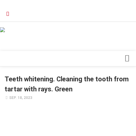
Verkaufsstellen
Kontakt, Impressum und Rechtliche Angaben
Datenschutzerklärung
Top Magazin Dresden / Ostsachsen
Blick ins Innere
Teeth whitening. Cleaning the tooth from
Forschung
tartar with rays. Green
Herz & Kreislauf
SEP. 18, 2023
Orthopädie
Schönheit & Wohlbefinden
Special