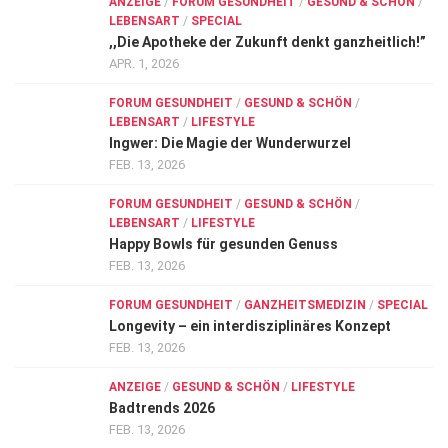
ANZEIGE
/
FORUM GESUNDHEIT
/
GESUND & SCHÖN
/
LEBENSART
/
SPECIAL
,,Die Apotheke der Zukunft denkt ganzheitlich!”
APR. 1, 2026
FORUM GESUNDHEIT
/
GESUND & SCHÖN
/
LEBENSART
/
LIFESTYLE
Ingwer: Die Magie der Wunderwurzel
FEB. 13, 2026
FORUM GESUNDHEIT
/
GESUND & SCHÖN
/
LEBENSART
/
LIFESTYLE
Happy Bowls für gesunden Genuss
FEB. 13, 2026
FORUM GESUNDHEIT
/
GANZHEITSMEDIZIN
/
SPECIAL
Longevity – ein interdisziplinäres Konzept
FEB. 13, 2026
ANZEIGE
/
GESUND & SCHÖN
/
LIFESTYLE
Badtrends 2026
FEB. 13, 2026