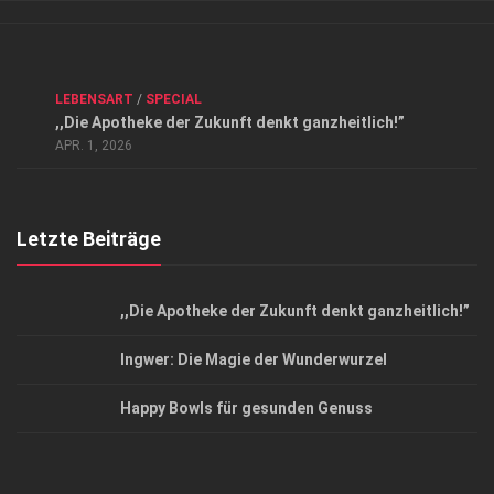
Verkaufsstellen
Kontakt, Impressum und Rechtliche Angaben
ANZEIGE
/
FORUM GESUNDHEIT
/
GESUND & SCHÖN
/
LEBENSART
/
SPECIAL
Datenschutzerklärung
,,Die Apotheke der Zukunft denkt ganzheitlich!”
Top Magazin Dresden / Ostsachsen
APR. 1, 2026
Letzte Beiträge
,,Die Apotheke der Zukunft denkt ganzheitlich!”
Ingwer: Die Magie der Wunderwurzel
Happy Bowls für gesunden Genuss