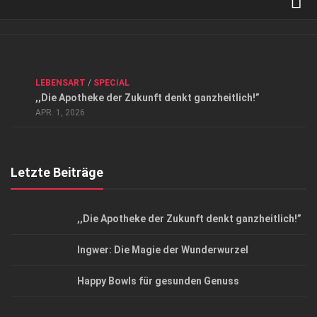
Verkaufsstellen
Kontakt, Impressum und Rechtliche Angaben
ANZEIGE
/
FORUM GESUNDHEIT
/
GESUND & SCHÖN
/
LEBENSART
/
SPECIAL
Datenschutzerklärung
,,Die Apotheke der Zukunft denkt ganzheitlich!”
Top Magazin Dresden / Ostsachsen
APR. 1, 2026
Letzte Beiträge
,,Die Apotheke der Zukunft denkt ganzheitlich!”
Ingwer: Die Magie der Wunderwurzel
Happy Bowls für gesunden Genuss