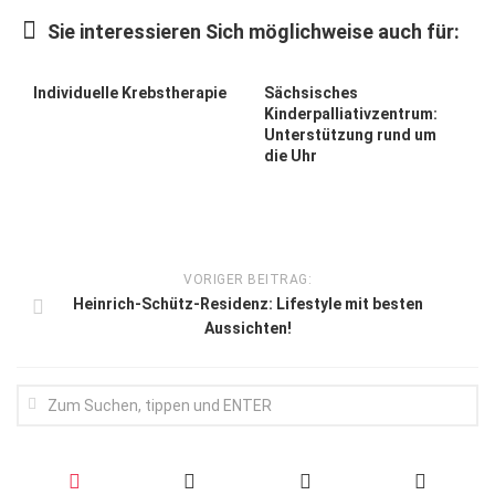
Wirtschaft, Recht, Finanzen
Sie interessieren Sich möglichweise auch für:
Zahn, Mund, Kiefer
Forum Gesundheit
Individuelle Krebstherapie
Sächsisches
Kinderpalliativzentrum:
Allgemein
Unterstützung rund um
die Uhr
Sehen
Innovationen
Kampf gegen Krebs
VORIGER BEITRAG:
Hören
Heinrich-Schütz-Residenz: Lifestyle mit besten
Aussichten!
Lebensart