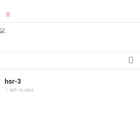
Verkaufsstellen
Kontakt, Impressum und Rechtliche Angaben
Datenschutzerklärung
Top Magazin Dresden / Ostsachsen
Blick ins Innere
hsr-3
Forschung
SEP. 15, 2023
Herz & Kreislauf
Orthopädie
Schönheit & Wohlbefinden
Special