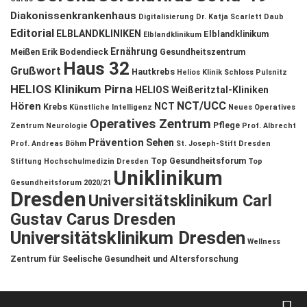
Diakonissenkrankenhaus
Digitalisierung
Dr. Katja Scarlett Daub
Editorial
ELBLANDKLINIKEN
Elblandklinikum
Elblandklinikum
Ernährung
Meißen
Erik Bodendieck
Gesundheitszentrum
Haus 32
Grußwort
Hautkrebs
Helios Klinik Schloss Pulsnitz
HELIOS Klinikum Pirna
HELIOS Weißeritztal-Kliniken
NCT/UCC
Hören
NCT
Krebs
Künstliche Intelligenz
Neues Operatives
Operatives Zentrum
Pflege
Zentrum
Neurologie
Prof. Albrecht
Prävention
Sehen
Prof. Andreas Böhm
St. Joseph-Stift Dresden
Top Gesundheitsforum
Stiftung Hochschulmedizin Dresden
Top
Uniklinikum
Gesundheitsforum 2020/21
Dresden
Universitätsklinikum Carl
Gustav Carus Dresden
Universitätsklinikum Dresden
Wellness
Zentrum für Seelische Gesundheit und Altersforschung