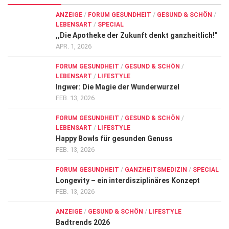
ANZEIGE
/
FORUM GESUNDHEIT
/
GESUND & SCHÖN
/
LEBENSART
/
SPECIAL
,,Die Apotheke der Zukunft denkt ganzheitlich!”
APR. 1, 2026
FORUM GESUNDHEIT
/
GESUND & SCHÖN
/
LEBENSART
/
LIFESTYLE
Ingwer: Die Magie der Wunderwurzel
FEB. 13, 2026
FORUM GESUNDHEIT
/
GESUND & SCHÖN
/
LEBENSART
/
LIFESTYLE
Happy Bowls für gesunden Genuss
FEB. 13, 2026
FORUM GESUNDHEIT
/
GANZHEITSMEDIZIN
/
SPECIAL
Longevity – ein interdisziplinäres Konzept
FEB. 13, 2026
ANZEIGE
/
GESUND & SCHÖN
/
LIFESTYLE
Badtrends 2026