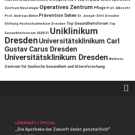
Operatives Zentrum
Pflege
Zentrum
Neurologie
Prof. Albrecht
Prävention
Sehen
Prof. Andreas Böhm
St. Joseph-Stift Dresden
Top Gesundheitsforum
Stiftung Hochschulmedizin Dresden
Top
Uniklinikum
Gesundheitsforum 2020/21
Dresden
Universitätsklinikum Carl
Gustav Carus Dresden
Universitätsklinikum Dresden
Wellness
Zentrum für Seelische Gesundheit und Altersforschung
Verkaufsstellen
Kontakt, Impressum und Rechtliche Angaben
ANZEIGE
/
FORUM GESUNDHEIT
/
GESUND & SCHÖN
/
LEBENSART
/
SPECIAL
Datenschutzerklärung
,,Die Apotheke der Zukunft denkt ganzheitlich!”