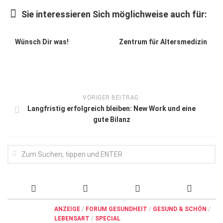
Wirtschaft, Recht, Finanzen
Sie interessieren Sich möglichweise auch für:
Zahn, Mund, Kiefer
Forum Gesundheit
Wünsch Dir was!
Zentrum für Altersmedizin
Allgemein
Sehen
Innovationen
VORIGER BEITRAG:
Langfristig erfolgreich bleiben: New Work und eine
Kampf gegen Krebs
gute Bilanz
Hören
Lebensart
ANZEIGE
/
FORUM GESUNDHEIT
/
GESUND & SCHÖN
/
LEBENSART
/
SPECIAL