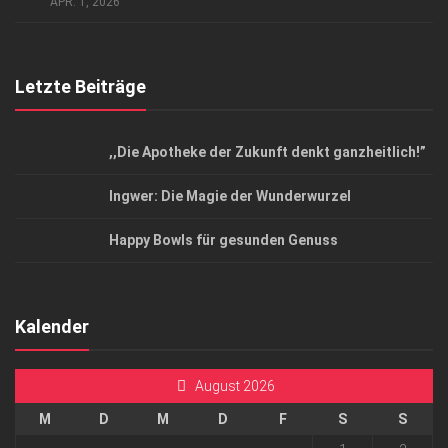
Top Magazin Dresden / Ostsachsen
APR. 1, 2026
Letzte Beiträge
,,Die Apotheke der Zukunft denkt ganzheitlich!”
Ingwer: Die Magie der Wunderwurzel
Happy Bowls für gesunden Genuss
Kalender
August 2026
M
D
M
D
F
S
S