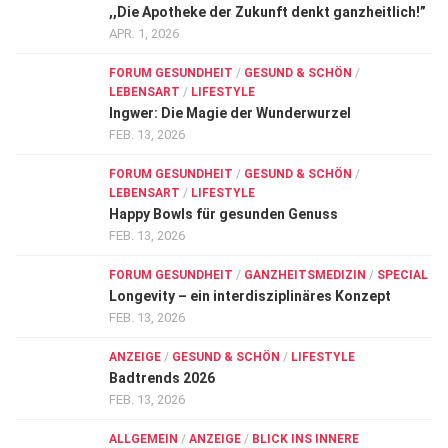
,,Die Apotheke der Zukunft denkt ganzheitlich!”
APR. 1, 2026
FORUM GESUNDHEIT
/
GESUND & SCHÖN
/
LEBENSART
/
LIFESTYLE
Ingwer: Die Magie der Wunderwurzel
FEB. 13, 2026
FORUM GESUNDHEIT
/
GESUND & SCHÖN
/
LEBENSART
/
LIFESTYLE
Happy Bowls für gesunden Genuss
FEB. 13, 2026
FORUM GESUNDHEIT
/
GANZHEITSMEDIZIN
/
SPECIAL
Longevity – ein interdisziplinäres Konzept
FEB. 13, 2026
ANZEIGE
/
GESUND & SCHÖN
/
LIFESTYLE
Badtrends 2026
FEB. 13, 2026
ALLGEMEIN
/
ANZEIGE
/
BLICK INS INNERE