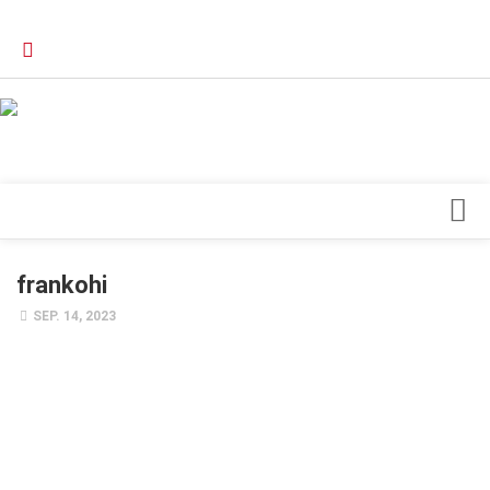
Verkaufsstellen
Kontakt, Impressum und Rechtliche Angaben
Datenschutzerklärung
Top Magazin Dresden / Ostsachsen
Blick ins Innere
frankohi
Forschung
SEP. 14, 2023
Herz & Kreislauf
Orthopädie
Schönheit & Wohlbefinden
Special