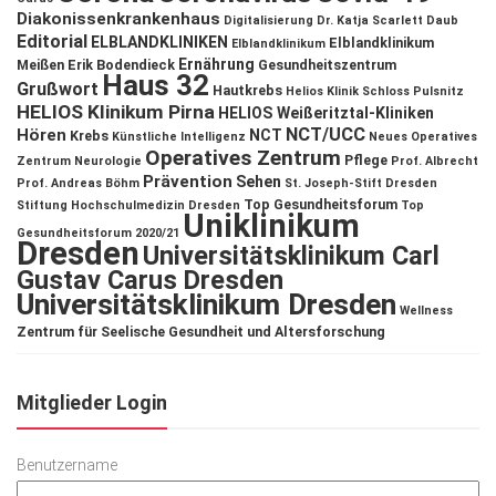
Diakonissenkrankenhaus
Digitalisierung
Dr. Katja Scarlett Daub
Editorial
ELBLANDKLINIKEN
Elblandklinikum
Elblandklinikum
Ernährung
Meißen
Erik Bodendieck
Gesundheitszentrum
Haus 32
Grußwort
Hautkrebs
Helios Klinik Schloss Pulsnitz
HELIOS Klinikum Pirna
HELIOS Weißeritztal-Kliniken
NCT/UCC
Hören
NCT
Krebs
Künstliche Intelligenz
Neues Operatives
Operatives Zentrum
Pflege
Zentrum
Neurologie
Prof. Albrecht
Prävention
Sehen
Prof. Andreas Böhm
St. Joseph-Stift Dresden
Top Gesundheitsforum
Stiftung Hochschulmedizin Dresden
Top
Uniklinikum
Gesundheitsforum 2020/21
Dresden
Universitätsklinikum Carl
Gustav Carus Dresden
Universitätsklinikum Dresden
Wellness
Zentrum für Seelische Gesundheit und Altersforschung
Mitglieder Login
Benutzername