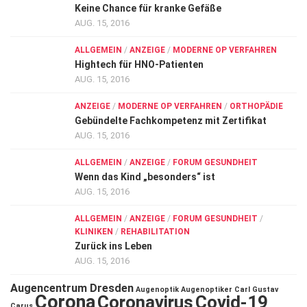
Keine Chance für kranke Gefäße
AUG. 15, 2016
ALLGEMEIN
/
ANZEIGE
/
MODERNE OP VERFAHREN
Hightech für HNO-Patienten
AUG. 15, 2016
ANZEIGE
/
MODERNE OP VERFAHREN
/
ORTHOPÄDIE
Gebündelte Fachkompetenz mit Zertifikat
AUG. 15, 2016
ALLGEMEIN
/
ANZEIGE
/
FORUM GESUNDHEIT
Wenn das Kind „besonders“ ist
AUG. 15, 2016
ALLGEMEIN
/
ANZEIGE
/
FORUM GESUNDHEIT
/
KLINIKEN
/
REHABILITATION
Zurück ins Leben
AUG. 15, 2016
Augencentrum Dresden
Augenoptik
Augenoptiker
Carl Gustav
Corona
Coronavirus
Covid-19
Carus