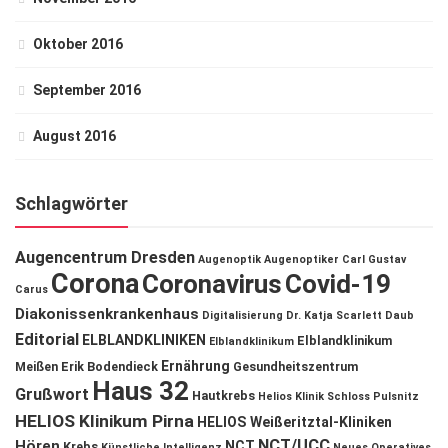
Oktober 2016
September 2016
August 2016
Schlagwörter
Augencentrum Dresden
Augenoptik
Augenoptiker
Carl Gustav
Corona
Coronavirus
Covid-19
Carus
Diakonissenkrankenhaus
Digitalisierung
Dr. Katja Scarlett Daub
Editorial
ELBLANDKLINIKEN
Elblandklinikum
Elblandklinikum
Ernährung
Meißen
Erik Bodendieck
Gesundheitszentrum
Haus 32
Grußwort
Hautkrebs
Helios Klinik Schloss Pulsnitz
HELIOS Klinikum Pirna
HELIOS Weißeritztal-Kliniken
NCT/UCC
Hören
NCT
Krebs
Künstliche Intelligenz
Neues Operatives