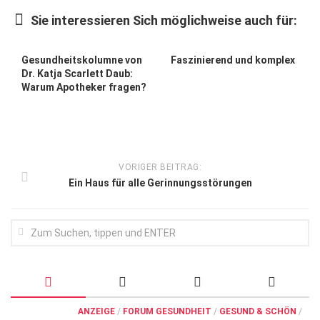
Wirtschaft, Recht, Finanzen
Sie interessieren Sich möglichweise auch für:
Zahn, Mund, Kiefer
Forum Gesundheit
Gesundheitskolumne von
Faszinierend und komplex
Dr. Katja Scarlett Daub:
Allgemein
Warum Apotheker fragen?
Sehen
Innovationen
Kampf gegen Krebs
VORIGER BEITRAG:
Ein Haus für alle Gerinnungs­störungen
Hören
Lebensart
ANZEIGE
/
FORUM GESUNDHEIT
/
GESUND & SCHÖN
/