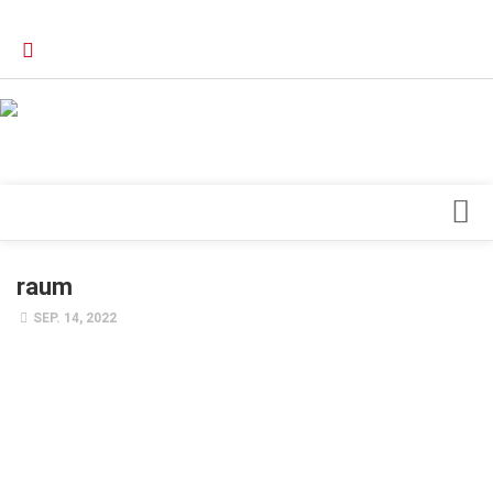
Verkaufsstellen
Kontakt, Impressum und Rechtliche Angaben
Datenschutzerklärung
Top Magazin Dresden / Ostsachsen
Blick ins Innere
raum
Forschung
SEP. 14, 2022
Herz & Kreislauf
Orthopädie
Schönheit & Wohlbefinden
Special