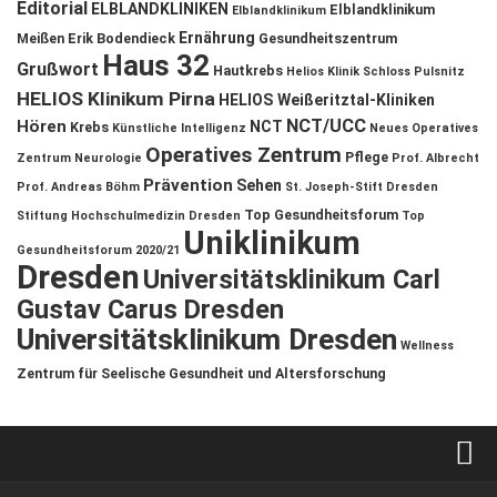
Editorial
ELBLANDKLINIKEN
Elblandklinikum
Elblandklinikum
Ernährung
Meißen
Erik Bodendieck
Gesundheitszentrum
Haus 32
Grußwort
Hautkrebs
Helios Klinik Schloss Pulsnitz
HELIOS Klinikum Pirna
HELIOS Weißeritztal-Kliniken
NCT/UCC
Hören
NCT
Krebs
Künstliche Intelligenz
Neues Operatives
Operatives Zentrum
Pflege
Zentrum
Neurologie
Prof. Albrecht
Prävention
Sehen
Prof. Andreas Böhm
St. Joseph-Stift Dresden
Top Gesundheitsforum
Stiftung Hochschulmedizin Dresden
Top
Uniklinikum
Gesundheitsforum 2020/21
Dresden
Universitätsklinikum Carl
Gustav Carus Dresden
Universitätsklinikum Dresden
Wellness
Zentrum für Seelische Gesundheit und Altersforschung