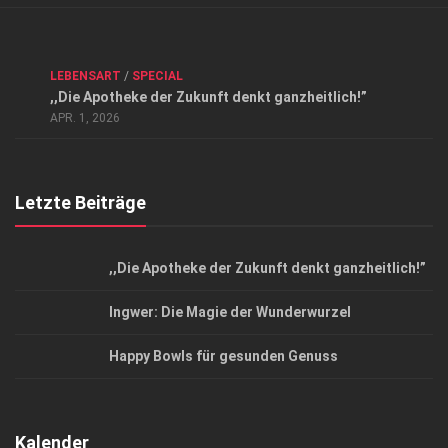
Verkaufsstellen
Kontakt, Impressum und Rechtliche Angaben
ANZEIGE
/
FORUM GESUNDHEIT
/
GESUND & SCHÖN
/
LEBENSART
/
SPECIAL
Datenschutzerklärung
,,Die Apotheke der Zukunft denkt ganzheitlich!”
Top Magazin Dresden / Ostsachsen
APR. 1, 2026
Letzte Beiträge
,,Die Apotheke der Zukunft denkt ganzheitlich!”
Ingwer: Die Magie der Wunderwurzel
Happy Bowls für gesunden Genuss
Kalender