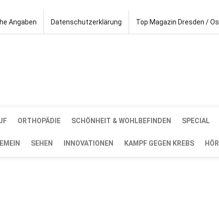
che Angaben
Datenschutzerklärung
Top Magazin Dresden / O
UF
ORTHOPÄDIE
SCHÖNHEIT & WOHLBEFINDEN
SPECIAL
EMEIN
SEHEN
INNOVATIONEN
KAMPF GEGEN KREBS
HÖR