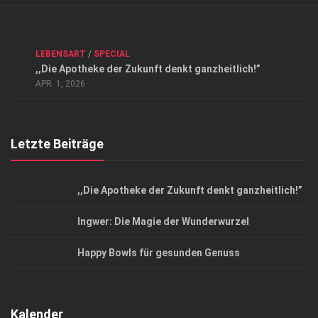
Verkaufsstellen
Kontakt, Impressum und Rechtliche Angaben
ANZEIGE
/
FORUM GESUNDHEIT
/
GESUND & SCHÖN
/
LEBENSART
/
SPECIAL
Datenschutzerklärung
,,Die Apotheke der Zukunft denkt ganzheitlich!”
Top Magazin Dresden / Ostsachsen
APR. 1, 2026
Letzte Beiträge
,,Die Apotheke der Zukunft denkt ganzheitlich!”
Ingwer: Die Magie der Wunderwurzel
Happy Bowls für gesunden Genuss
Kalender