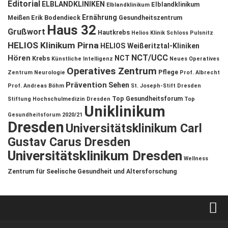
Editorial
ELBLANDKLINIKEN
Elblandklinikum
Elblandklinikum
Ernährung
Meißen
Erik Bodendieck
Gesundheitszentrum
Haus 32
Grußwort
Hautkrebs
Helios Klinik Schloss Pulsnitz
HELIOS Klinikum Pirna
HELIOS Weißeritztal-Kliniken
NCT/UCC
Hören
NCT
Krebs
Künstliche Intelligenz
Neues Operatives
Operatives Zentrum
Pflege
Zentrum
Neurologie
Prof. Albrecht
Prävention
Sehen
Prof. Andreas Böhm
St. Joseph-Stift Dresden
Top Gesundheitsforum
Stiftung Hochschulmedizin Dresden
Top
Uniklinikum
Gesundheitsforum 2020/21
Dresden
Universitätsklinikum Carl
Gustav Carus Dresden
Universitätsklinikum Dresden
Wellness
Zentrum für Seelische Gesundheit und Altersforschung