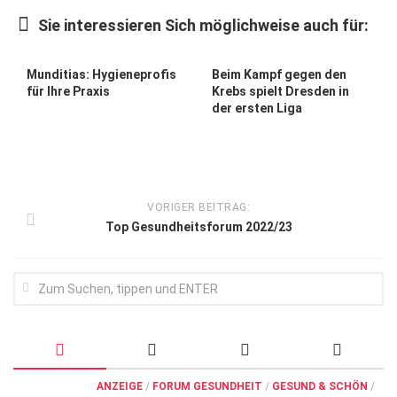
Wirtschaft, Recht, Finanzen
Sie interessieren Sich möglichweise auch für:
Zahn, Mund, Kiefer
Forum Gesundheit
Munditias: Hygieneprofis
Beim Kampf gegen den
für Ihre Praxis
Krebs spielt Dresden in
Allgemein
der ersten Liga
Sehen
Innovationen
Kampf gegen Krebs
VORIGER BEITRAG:
Top Gesundheitsforum 2022/23
Hören
Lebensart
ANZEIGE
/
FORUM GESUNDHEIT
/
GESUND & SCHÖN
/