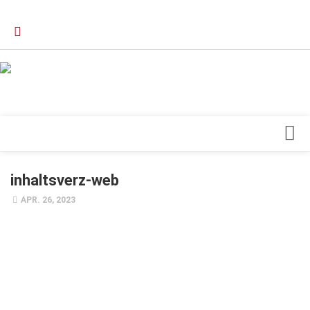
Verkaufsstellen
Kontakt, Impressum und Rechtliche Angaben
Datenschutzerklärung
Top Magazin Dresden / Ostsachsen
Blick ins Innere
inhaltsverz-web
Forschung
APR. 26, 2023
Herz & Kreislauf
Orthopädie
Schönheit & Wohlbefinden
Special