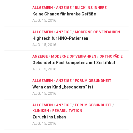
ALLGEMEIN
/
ANZEIGE
/
BLICK INS INNERE
Keine Chance für kranke Gefäße
AUG. 15, 2016
ALLGEMEIN
/
ANZEIGE
/
MODERNE OP VERFAHREN
Hightech für HNO-Patienten
AUG. 15, 2016
ANZEIGE
/
MODERNE OP VERFAHREN
/
ORTHOPÄDIE
Gebündelte Fachkompetenz mit Zertifikat
AUG. 15, 2016
ALLGEMEIN
/
ANZEIGE
/
FORUM GESUNDHEIT
Wenn das Kind „besonders“ ist
AUG. 15, 2016
ALLGEMEIN
/
ANZEIGE
/
FORUM GESUNDHEIT
/
KLINIKEN
/
REHABILITATION
Zurück ins Leben
AUG. 15, 2016