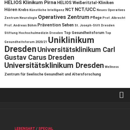
HELIOS Klinikum Pirna
HELIOS Weißeritztal-Kliniken
NCT/UCC
Hören
NCT
Krebs
Künstliche Intelligenz
Neues Operatives
Operatives Zentrum
Pflege
Zentrum
Neurologie
Prof. Albrecht
Prävention
Sehen
Prof. Andreas Böhm
St. Joseph-Stift Dresden
Top Gesundheitsforum
Stiftung Hochschulmedizin Dresden
Top
Uniklinikum
Gesundheitsforum 2020/21
Dresden
Universitätsklinikum Carl
Gustav Carus Dresden
Universitätsklinikum Dresden
Wellness
Zentrum für Seelische Gesundheit und Altersforschung
Verkaufsstellen
Kontakt, Impressum und Rechtliche Angaben
ANZEIGE
/
FORUM GESUNDHEIT
/
GESUND & SCHÖN
/
LEBENSART
/
SPECIAL
Datenschutzerklärung