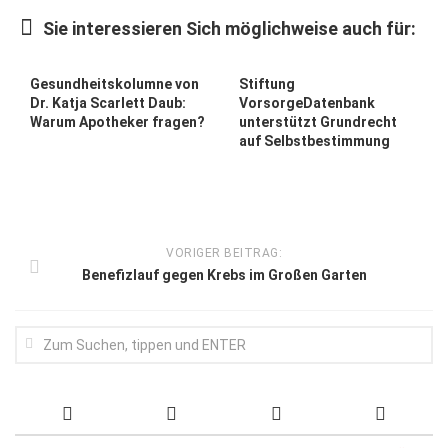
Wirtschaft, Recht, Finanzen
Sie interessieren Sich möglichweise auch für:
Zahn, Mund, Kiefer
Forum Gesundheit
Gesundheitskolumne von
Stiftung
Dr. Katja Scarlett Daub:
VorsorgeDatenbank
Allgemein
Warum Apotheker fragen?
unterstützt Grundrecht
auf Selbstbestimmung
Sehen
Innovationen
Kampf gegen Krebs
VORIGER BEITRAG:
Hören
Benefizlauf gegen Krebs im Großen Garten
Lebensart