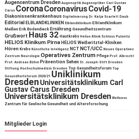
Augencentrum Dresden
Augenoptik
Augenoptiker
Carl Gustav
Corona
Coronavirus
Covid-19
Carus
Diakonissenkrankenhaus
Digitalisierung
Dr. Katja Scarlett Daub
Editorial
ELBLANDKLINIKEN
Elblandklinikum
Elblandklinikum
Ernährung
Meißen
Erik Bodendieck
Gesundheitszentrum
Haus 32
Grußwort
Hautkrebs
Helios Klinik Schloss Pulsnitz
HELIOS Klinikum Pirna
HELIOS Weißeritztal-Kliniken
NCT/UCC
Hören
NCT
Krebs
Künstliche Intelligenz
Neues Operatives
Operatives Zentrum
Pflege
Zentrum
Neurologie
Prof. Albrecht
Prävention
Sehen
Prof. Andreas Böhm
St. Joseph-Stift Dresden
Top Gesundheitsforum
Stiftung Hochschulmedizin Dresden
Top
Uniklinikum
Gesundheitsforum 2020/21
Dresden
Universitätsklinikum Carl
Gustav Carus Dresden
Universitätsklinikum Dresden
Wellness
Zentrum für Seelische Gesundheit und Altersforschung
Mitglieder Login