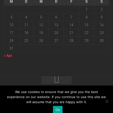
M
D
M
D
F
S
S
1
2
3
4
5
6
7
8
9
10
11
12
13
14
15
16
17
18
19
20
21
22
23
24
25
26
27
28
29
30
31
« Apr.
We use cookies to ensure that we give you the best
2026 progressmedia Verlag & Werbeagentur GmbH • Bautzner
experience on our website. If you continue to use this site we
will assume that you are happy with it.
Landstraße 62 • 01324 Dresden
Ok