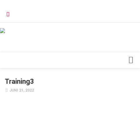
Verkaufsstellen
Kontakt, Impressum und Rechtliche Angaben
Datenschutzerklärung
Top Magazin Dresden / Ostsachsen
Blick ins Innere
Training3
Forschung
JUNI 21, 2022
Herz & Kreislauf
Orthopädie
Schönheit & Wohlbefinden
Special