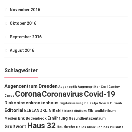
November 2016
Oktober 2016
September 2016
August 2016
Schlagwörter
Augencentrum Dresden
Augenoptik
Augenoptiker
Carl Gustav
Corona
Coronavirus
Covid-19
Carus
Diakonissenkrankenhaus
Digitalisierung
Dr. Katja Scarlett Daub
Editorial
ELBLANDKLINIKEN
Elblandklinikum
Elblandklinikum
Ernährung
Meißen
Erik Bodendieck
Gesundheitszentrum
Haus 32
Grußwort
Hautkrebs
Helios Klinik Schloss Pulsnitz