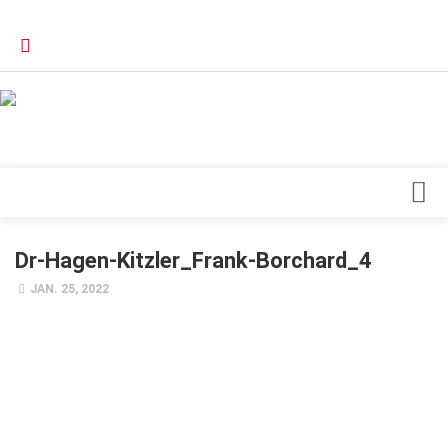
Verkaufsstellen
Kontakt, Impressum und Rechtliche Angaben
Datenschutzerklärung
Top Magazin Dresden / Ostsachsen
Blick ins Innere
Dr-Hagen-Kitzler_Frank-Borchard_4
Forschung
JAN. 25, 2022
Herz & Kreislauf
Orthopädie
Schönheit & Wohlbefinden
Special