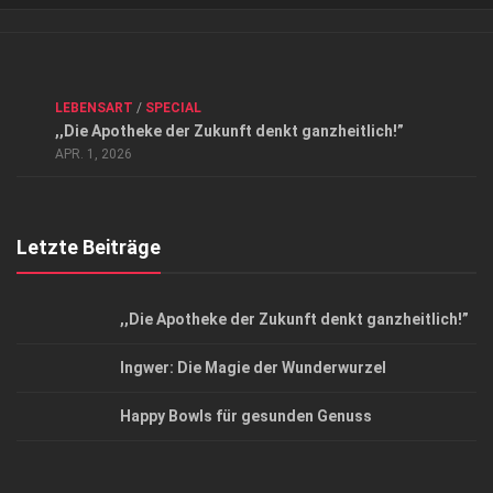
Verkaufsstellen
Kontakt, Impressum und Rechtliche Angaben
ANZEIGE
/
FORUM GESUNDHEIT
/
GESUND & SCHÖN
/
LEBENSART
/
SPECIAL
Datenschutzerklärung
,,Die Apotheke der Zukunft denkt ganzheitlich!”
Top Magazin Dresden / Ostsachsen
APR. 1, 2026
Letzte Beiträge
,,Die Apotheke der Zukunft denkt ganzheitlich!”
Ingwer: Die Magie der Wunderwurzel
Happy Bowls für gesunden Genuss