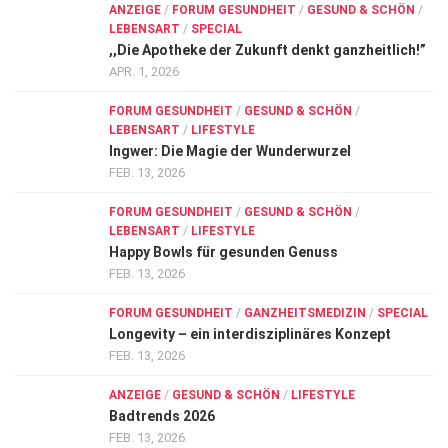
ANZEIGE
/
FORUM GESUNDHEIT
/
GESUND & SCHÖN
/
LEBENSART
/
SPECIAL
,,Die Apotheke der Zukunft denkt ganzheitlich!”
APR. 1, 2026
FORUM GESUNDHEIT
/
GESUND & SCHÖN
/
LEBENSART
/
LIFESTYLE
Ingwer: Die Magie der Wunderwurzel
FEB. 13, 2026
FORUM GESUNDHEIT
/
GESUND & SCHÖN
/
LEBENSART
/
LIFESTYLE
Happy Bowls für gesunden Genuss
FEB. 13, 2026
FORUM GESUNDHEIT
/
GANZHEITSMEDIZIN
/
SPECIAL
Longevity – ein interdisziplinäres Konzept
FEB. 13, 2026
ANZEIGE
/
GESUND & SCHÖN
/
LIFESTYLE
Badtrends 2026
FEB. 13, 2026