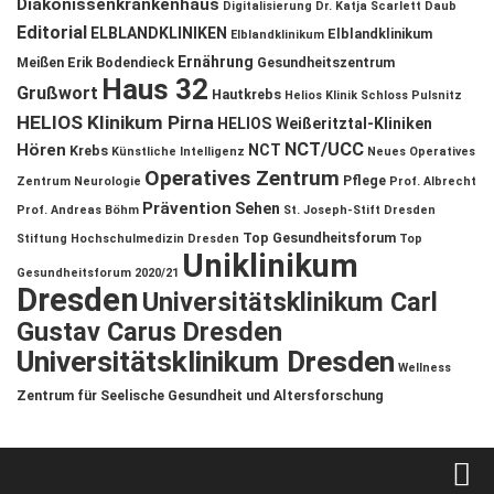
Diakonissenkrankenhaus
Digitalisierung
Dr. Katja Scarlett Daub
Editorial
ELBLANDKLINIKEN
Elblandklinikum
Elblandklinikum
Ernährung
Meißen
Erik Bodendieck
Gesundheitszentrum
Haus 32
Grußwort
Hautkrebs
Helios Klinik Schloss Pulsnitz
HELIOS Klinikum Pirna
HELIOS Weißeritztal-Kliniken
NCT/UCC
Hören
NCT
Krebs
Künstliche Intelligenz
Neues Operatives
Operatives Zentrum
Pflege
Zentrum
Neurologie
Prof. Albrecht
Prävention
Sehen
Prof. Andreas Böhm
St. Joseph-Stift Dresden
Top Gesundheitsforum
Stiftung Hochschulmedizin Dresden
Top
Uniklinikum
Gesundheitsforum 2020/21
Dresden
Universitätsklinikum Carl
Gustav Carus Dresden
Universitätsklinikum Dresden
Wellness
Zentrum für Seelische Gesundheit und Altersforschung