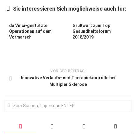
Wirtschaft, Recht, Finanzen
Sie interessieren Sich möglichweise auch für:
Zahn, Mund, Kiefer
Forum Gesundheit
da Vinci-gestützte
Grußwort zum Top
Operationen auf dem
Gesundheitsforum
Allgemein
Vormarsch
2018/2019
Sehen
Innovationen
Kampf gegen Krebs
VORIGER BEITRAG:
Innovative Verlaufs- und Therapiekontrolle bei
Hören
Multipler Sklerose
Lebensart