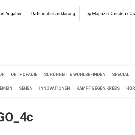
che Angaben
Datenschutzerklärung
Top Magazin Dresden / O
UF
ORTHOPÄDIE
SCHÖNHEIT & WOHLBEFINDEN
SPECIAL
EMEIN
SEHEN
INNOVATIONEN
KAMPF GEGEN KREBS
HÖR
OGO_4c