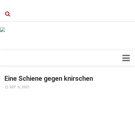
Verkaufsstellen
Kontakt, Impressum und Rechtliche Angaben
Datenschutzerklärung
Top Magazin Dresden / Ostsachsen
Blick ins Innere
Eine Schiene gegen knirschen
Forschung
SEP. 6, 2021
Herz & Kreislauf
Orthopädie
Schönheit & Wohlbefinden
Special