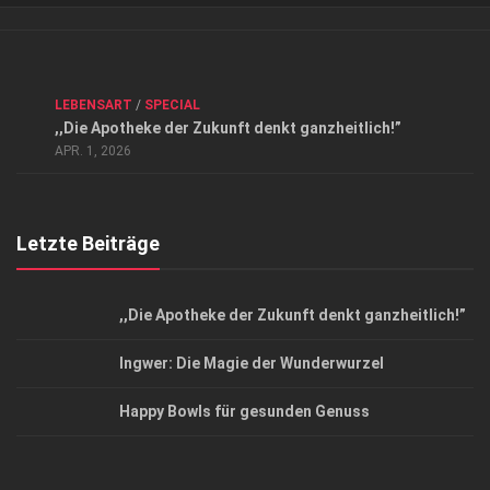
Verkaufsstellen
Kontakt, Impressum und Rechtliche Angaben
ANZEIGE
/
FORUM GESUNDHEIT
/
GESUND & SCHÖN
/
LEBENSART
/
SPECIAL
Datenschutzerklärung
,,Die Apotheke der Zukunft denkt ganzheitlich!”
Top Magazin Dresden / Ostsachsen
APR. 1, 2026
Letzte Beiträge
,,Die Apotheke der Zukunft denkt ganzheitlich!”
Ingwer: Die Magie der Wunderwurzel
Happy Bowls für gesunden Genuss