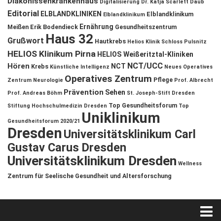
Diakonissenkrankenhaus
Digitalisierung
Dr. Katja Scarlett Daub
Editorial
ELBLANDKLINIKEN
Elblandklinikum
Elblandklinikum
Ernährung
Meißen
Erik Bodendieck
Gesundheitszentrum
Haus 32
Grußwort
Hautkrebs
Helios Klinik Schloss Pulsnitz
HELIOS Klinikum Pirna
HELIOS Weißeritztal-Kliniken
NCT/UCC
Hören
NCT
Krebs
Künstliche Intelligenz
Neues Operatives
Operatives Zentrum
Pflege
Zentrum
Neurologie
Prof. Albrecht
Prävention
Sehen
Prof. Andreas Böhm
St. Joseph-Stift Dresden
Top Gesundheitsforum
Stiftung Hochschulmedizin Dresden
Top
Uniklinikum
Gesundheitsforum 2020/21
Dresden
Universitätsklinikum Carl
Gustav Carus Dresden
Universitätsklinikum Dresden
Wellness
Zentrum für Seelische Gesundheit und Altersforschung