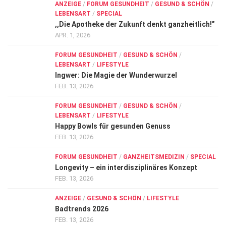
ANZEIGE
/
FORUM GESUNDHEIT
/
GESUND & SCHÖN
/
LEBENSART
/
SPECIAL
,,Die Apotheke der Zukunft denkt ganzheitlich!”
APR. 1, 2026
FORUM GESUNDHEIT
/
GESUND & SCHÖN
/
LEBENSART
/
LIFESTYLE
Ingwer: Die Magie der Wunderwurzel
FEB. 13, 2026
FORUM GESUNDHEIT
/
GESUND & SCHÖN
/
LEBENSART
/
LIFESTYLE
Happy Bowls für gesunden Genuss
FEB. 13, 2026
FORUM GESUNDHEIT
/
GANZHEITSMEDIZIN
/
SPECIAL
Longevity – ein interdisziplinäres Konzept
FEB. 13, 2026
ANZEIGE
/
GESUND & SCHÖN
/
LIFESTYLE
Badtrends 2026
FEB. 13, 2026