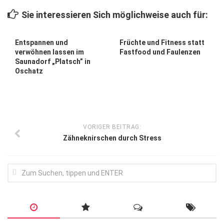
Wirtschaft, Recht, Finanzen
Sie interessieren Sich möglichweise auch für:
Zahn, Mund, Kiefer
Forum Gesundheit
Entspannen und
Früchte und Fitness statt
verwöhnen lassen im
Fastfood und Faulenzen
Allgemein
Saunadorf „Platsch” in
Oschatz
Sehen
Innovationen
Kampf gegen Krebs
VORIGER BEITRAG:
Hören
Zähneknirschen durch Stress
Lebensart