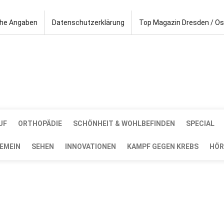
che Angaben
Datenschutzerklärung
Top Magazin Dresden / O
UF
ORTHOPÄDIE
SCHÖNHEIT & WOHLBEFINDEN
SPECIAL
EMEIN
SEHEN
INNOVATIONEN
KAMPF GEGEN KREBS
HÖR