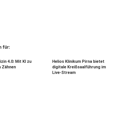
 für:
in 4.0: Mit KI zu
Helios Klinikum Pirna bietet
n Zähnen
digitale Kreißsaalführung im
Live-Stream