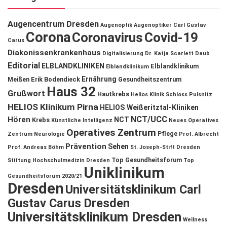
Augencentrum Dresden
Augenoptik
Augenoptiker
Carl Gustav
Corona
Coronavirus
Covid-19
Carus
Diakonissenkrankenhaus
Digitalisierung
Dr. Katja Scarlett Daub
Editorial
ELBLANDKLINIKEN
Elblandklinikum
Elblandklinikum
Ernährung
Meißen
Erik Bodendieck
Gesundheitszentrum
Haus 32
Grußwort
Hautkrebs
Helios Klinik Schloss Pulsnitz
HELIOS Klinikum Pirna
HELIOS Weißeritztal-Kliniken
NCT/UCC
Hören
NCT
Krebs
Künstliche Intelligenz
Neues Operatives
Operatives Zentrum
Pflege
Zentrum
Neurologie
Prof. Albrecht
Prävention
Sehen
Prof. Andreas Böhm
St. Joseph-Stift Dresden
Top Gesundheitsforum
Stiftung Hochschulmedizin Dresden
Top
Uniklinikum
Gesundheitsforum 2020/21
Dresden
Universitätsklinikum Carl
Gustav Carus Dresden
Universitätsklinikum Dresden
Wellness