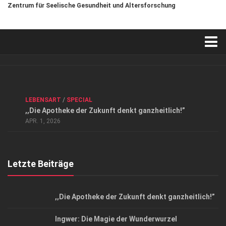
Zentrum für Seelische Gesundheit und Altersforschung
Verkaufsstellen
Kontakt, Impressum und Rechtliche Angaben
ANZEIGE
/
FORUM GESUNDHEIT
/
GESUND & SCHÖN
/
LEBENSART
/
SPECIAL
Datenschutzerklärung
,,Die Apotheke der Zukunft denkt ganzheitlich!”
Top Magazin Dresden / Ostsachsen
APR. 1, 2026
Letzte Beiträge
,,Die Apotheke der Zukunft denkt ganzheitlich!”
Ingwer: Die Magie der Wunderwurzel