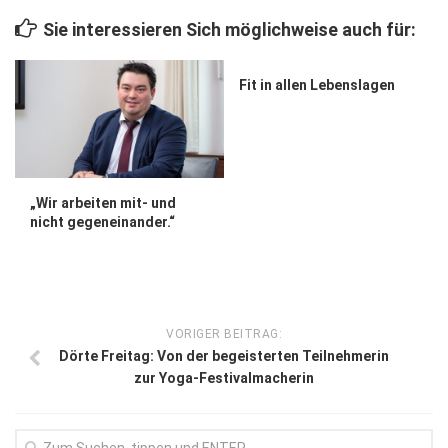
Wirtschaft, Recht, Finanzen
Sie interessieren Sich möglichweise auch für:
Zahn, Mund, Kiefer
Forum Gesundheit
Fit in allen Lebenslagen
Allgemein
Sehen
Innovationen
„Wir arbeiten mit- und
nicht gegeneinander.“
Kampf gegen Krebs
Hören
Lebensart
VORIGER BEITRAG:
Dörte Freitag: Von der begeisterten Teilnehmerin
zur Yoga-Festivalmacherin