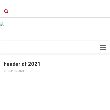
Verkaufsstellen
Kontakt, Impressum und Rechtliche Angaben
Datenschutzerklärung
Top Magazin Dresden / Ostsachsen
Blick ins Innere
header df 2021
Forschung
SEP. 1, 2021
Herz & Kreislauf
Orthopädie
Schönheit & Wohlbefinden
Special