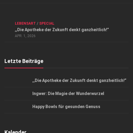
Verkaufsstellen
Kontakt, Impressum und Rechtliche Angaben
ANZEIGE
/
FORUM GESUNDHEIT
/
GESUND & SCHÖN
/
LEBENSART
/
SPECIAL
Datenschutzerklärung
,,Die Apotheke der Zukunft denkt ganzheitlich!”
Top Magazin Dresden / Ostsachsen
APR. 1, 2026
Letzte Beiträge
,,Die Apotheke der Zukunft denkt ganzheitlich!”
Ingwer: Die Magie der Wunderwurzel
Happy Bowls für gesunden Genuss
Kalender