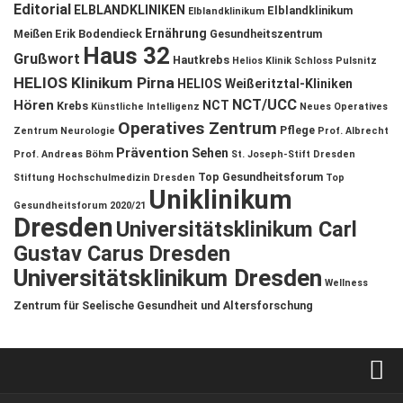
Editorial
ELBLANDKLINIKEN
Elblandklinikum
Elblandklinikum
Ernährung
Meißen
Erik Bodendieck
Gesundheitszentrum
Haus 32
Grußwort
Hautkrebs
Helios Klinik Schloss Pulsnitz
HELIOS Klinikum Pirna
HELIOS Weißeritztal-Kliniken
NCT/UCC
Hören
NCT
Krebs
Künstliche Intelligenz
Neues Operatives
Operatives Zentrum
Pflege
Zentrum
Neurologie
Prof. Albrecht
Prävention
Sehen
Prof. Andreas Böhm
St. Joseph-Stift Dresden
Top Gesundheitsforum
Stiftung Hochschulmedizin Dresden
Top
Uniklinikum
Gesundheitsforum 2020/21
Dresden
Universitätsklinikum Carl
Gustav Carus Dresden
Universitätsklinikum Dresden
Wellness
Zentrum für Seelische Gesundheit und Altersforschung