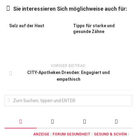
Wirtschaft, Recht, Finanzen
Sie interessieren Sich möglichweise auch für:
Zahn, Mund, Kiefer
Forum Gesundheit
Salz auf der Haut
Tipps für starke und
gesunde Zähne
Allgemein
Sehen
Innovationen
VORIGER BEITRAG:
Kampf gegen Krebs
CITY-Apotheken Dresden: Engagiert und
empathisch
Hören
Lebensart
ANZEIGE
/
FORUM GESUNDHEIT
/
GESUND & SCHÖN
/