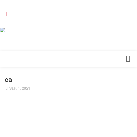
Verkaufsstellen
Kontakt, Impressum und Rechtliche Angaben
Datenschutzerklärung
Top Magazin Dresden / Ostsachsen
Blick ins Innere
ca
Forschung
SEP. 1, 2021
Herz & Kreislauf
Orthopädie
Schönheit & Wohlbefinden
Special