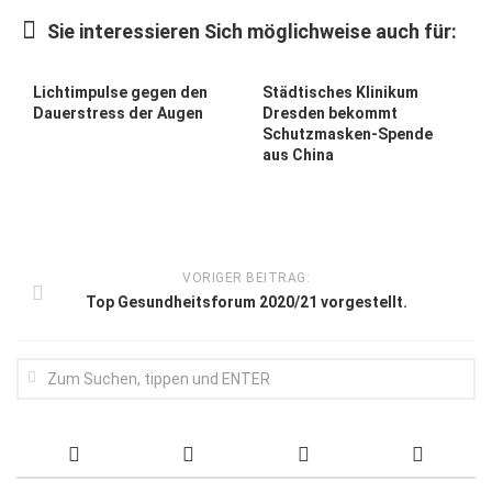
Wirtschaft, Recht, Finanzen
Sie interessieren Sich möglichweise auch für:
Zahn, Mund, Kiefer
Forum Gesundheit
Lichtimpulse gegen den
Städtisches Klinikum
Dauerstress der Augen
Dresden bekommt
Allgemein
Schutzmasken-Spende
aus China
Sehen
Innovationen
Kampf gegen Krebs
VORIGER BEITRAG:
Hören
Top Gesundheitsforum 2020/21 vorgestellt.
Lebensart