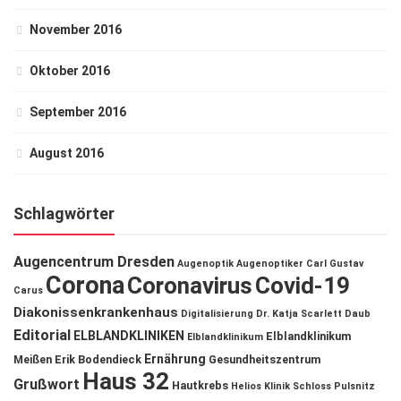
November 2016
Oktober 2016
September 2016
August 2016
Schlagwörter
Augencentrum Dresden
Augenoptik
Augenoptiker
Carl Gustav
Corona
Coronavirus
Covid-19
Carus
Diakonissenkrankenhaus
Digitalisierung
Dr. Katja Scarlett Daub
Editorial
ELBLANDKLINIKEN
Elblandklinikum
Elblandklinikum
Ernährung
Meißen
Erik Bodendieck
Gesundheitszentrum
Haus 32
Grußwort
Hautkrebs
Helios Klinik Schloss Pulsnitz