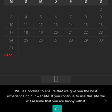
M
D
M
D
F
S
S
1
2
3
4
5
6
7
8
9
10
11
12
13
14
15
16
17
18
19
20
21
22
23
24
25
26
27
28
29
30
31
« Apr.
We use cookies to ensure that we give you the best
2026 progressmedia Verlag & Werbeagentur GmbH • Bautzner
experience on our website. If you continue to use this site we
will assume that you are happy with it.
Landstraße 62 • 01324 Dresden
Ok