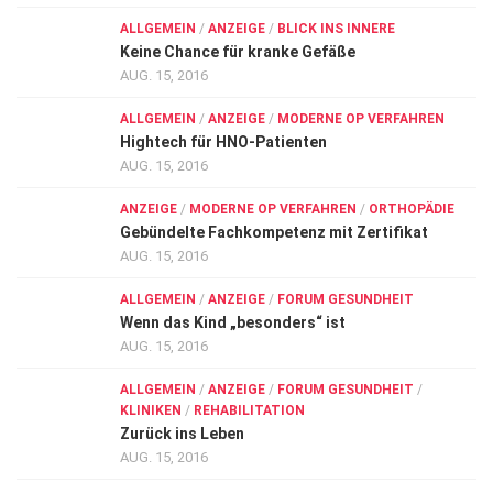
ALLGEMEIN
/
ANZEIGE
/
BLICK INS INNERE
Keine Chance für kranke Gefäße
AUG. 15, 2016
ALLGEMEIN
/
ANZEIGE
/
MODERNE OP VERFAHREN
Hightech für HNO-Patienten
AUG. 15, 2016
ANZEIGE
/
MODERNE OP VERFAHREN
/
ORTHOPÄDIE
Gebündelte Fachkompetenz mit Zertifikat
AUG. 15, 2016
ALLGEMEIN
/
ANZEIGE
/
FORUM GESUNDHEIT
Wenn das Kind „besonders“ ist
AUG. 15, 2016
ALLGEMEIN
/
ANZEIGE
/
FORUM GESUNDHEIT
/
KLINIKEN
/
REHABILITATION
Zurück ins Leben
AUG. 15, 2016