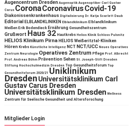
Augencentrum Dresden
Augenoptik
Augenoptiker
Carl Gustav
Corona
Coronavirus
Covid-19
Carus
Diakonissenkrankenhaus
Digitalisierung
Dr. Katja Scarlett Daub
Editorial
ELBLANDKLINIKEN
Elblandklinikum
Elblandklinikum
Ernährung
Meißen
Erik Bodendieck
Gesundheitszentrum
Haus 32
Grußwort
Hautkrebs
Helios Klinik Schloss Pulsnitz
HELIOS Klinikum Pirna
HELIOS Weißeritztal-Kliniken
NCT/UCC
Hören
NCT
Krebs
Künstliche Intelligenz
Neues Operatives
Operatives Zentrum
Pflege
Zentrum
Neurologie
Prof. Albrecht
Prävention
Sehen
Prof. Andreas Böhm
St. Joseph-Stift Dresden
Top Gesundheitsforum
Stiftung Hochschulmedizin Dresden
Top
Uniklinikum
Gesundheitsforum 2020/21
Dresden
Universitätsklinikum Carl
Gustav Carus Dresden
Universitätsklinikum Dresden
Wellness
Zentrum für Seelische Gesundheit und Altersforschung
Mitglieder Login