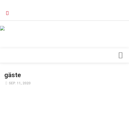
Verkaufsstellen
Kontakt, Impressum und Rechtliche Angaben
Datenschutzerklärung
Top Magazin Dresden / Ostsachsen
Blick ins Innere
gäste
Forschung
SEP. 11, 2020
Herz & Kreislauf
Orthopädie
Schönheit & Wohlbefinden
Special