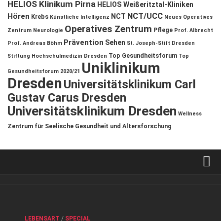
HELIOS Klinikum Pirna
HELIOS Weißeritztal-Kliniken
NCT/UCC
Hören
NCT
Krebs
Künstliche Intelligenz
Neues Operatives
Operatives Zentrum
Pflege
Zentrum
Neurologie
Prof. Albrecht
Prävention
Sehen
Prof. Andreas Böhm
St. Joseph-Stift Dresden
Top Gesundheitsforum
Stiftung Hochschulmedizin Dresden
Top
Uniklinikum
Gesundheitsforum 2020/21
Dresden
Universitätsklinikum Carl
Gustav Carus Dresden
Universitätsklinikum Dresden
Wellness
Zentrum für Seelische Gesundheit und Altersforschung
Verkaufsstellen
Kontakt, Impressum und Rechtliche Angaben
ANZEIGE
/
FORUM GESUNDHEIT
/
GESUND & SCHÖN
/
LEBENSART
/
SPECIAL
Datenschutzerklärung