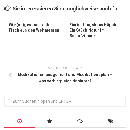
Wirtschaft, Recht, Finanzen
Sie interessieren Sich möglichweise auch für:
Zahn, Mund, Kiefer
Forum Gesundheit
Wie (un)gesund ist der
Einrichtungshaus Käppler:
Fisch aus den Weltmeeren
Ein Stück Natur im
Allgemein
Schlafzimmer
Sehen
Innovationen
Kampf gegen Krebs
VORIGER BEITRAG:
Medikationsmanagement und Medikationsplan –
Hören
was verbirgt sich dahinter?
Lebensart