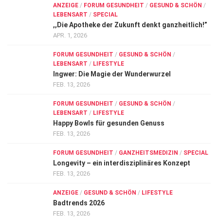
ANZEIGE
/
FORUM GESUNDHEIT
/
GESUND & SCHÖN
/
LEBENSART
/
SPECIAL
,,Die Apotheke der Zukunft denkt ganzheitlich!”
APR. 1, 2026
FORUM GESUNDHEIT
/
GESUND & SCHÖN
/
LEBENSART
/
LIFESTYLE
Ingwer: Die Magie der Wunderwurzel
FEB. 13, 2026
FORUM GESUNDHEIT
/
GESUND & SCHÖN
/
LEBENSART
/
LIFESTYLE
Happy Bowls für gesunden Genuss
FEB. 13, 2026
FORUM GESUNDHEIT
/
GANZHEITSMEDIZIN
/
SPECIAL
Longevity – ein interdisziplinäres Konzept
FEB. 13, 2026
ANZEIGE
/
GESUND & SCHÖN
/
LIFESTYLE
Badtrends 2026
FEB. 13, 2026