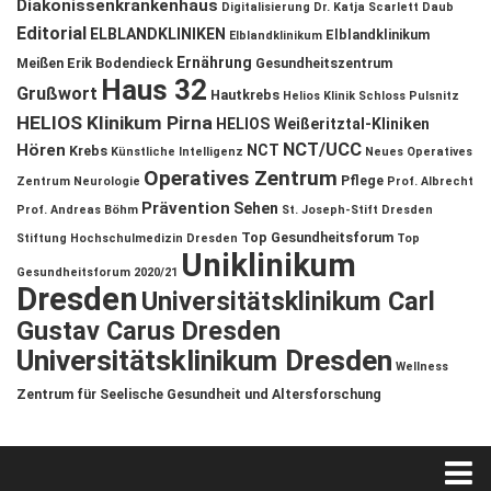
Diakonissenkrankenhaus
Digitalisierung
Dr. Katja Scarlett Daub
Editorial
ELBLANDKLINIKEN
Elblandklinikum
Elblandklinikum
Ernährung
Meißen
Erik Bodendieck
Gesundheitszentrum
Haus 32
Grußwort
Hautkrebs
Helios Klinik Schloss Pulsnitz
HELIOS Klinikum Pirna
HELIOS Weißeritztal-Kliniken
NCT/UCC
Hören
NCT
Krebs
Künstliche Intelligenz
Neues Operatives
Operatives Zentrum
Pflege
Zentrum
Neurologie
Prof. Albrecht
Prävention
Sehen
Prof. Andreas Böhm
St. Joseph-Stift Dresden
Top Gesundheitsforum
Stiftung Hochschulmedizin Dresden
Top
Uniklinikum
Gesundheitsforum 2020/21
Dresden
Universitätsklinikum Carl
Gustav Carus Dresden
Universitätsklinikum Dresden
Wellness
Zentrum für Seelische Gesundheit und Altersforschung