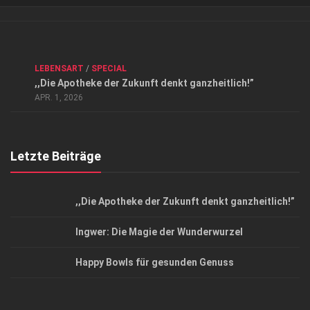
Verkaufsstellen
Kontakt, Impressum und Rechtliche Angaben
ANZEIGE
/
FORUM GESUNDHEIT
/
GESUND & SCHÖN
/
LEBENSART
/
SPECIAL
Datenschutzerklärung
,,Die Apotheke der Zukunft denkt ganzheitlich!”
Top Magazin Dresden / Ostsachsen
APR. 1, 2026
Letzte Beiträge
,,Die Apotheke der Zukunft denkt ganzheitlich!”
Ingwer: Die Magie der Wunderwurzel
Happy Bowls für gesunden Genuss