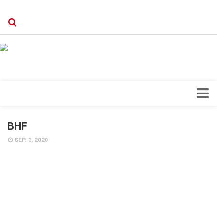
Verkaufsstellen
Kontakt, Impressum und Rechtliche Angaben
Datenschutzerklärung
Top Magazin Dresden / Ostsachsen
Blick ins Innere
BHF
Forschung
SEP. 3, 2020
Herz & Kreislauf
Orthopädie
Schönheit & Wohlbefinden
Special