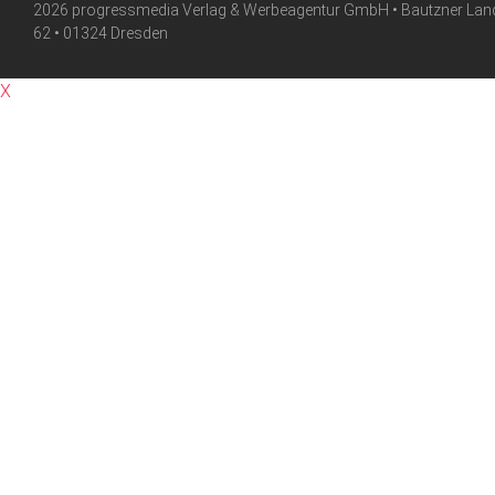
2026 progressmedia Verlag & Werbeagentur GmbH • Bautzner Lan
62 • 01324 Dresden
X