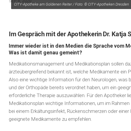
SEP. 8, 2020
CITY-Apotheke am Goldenen Reiter / Foto: © CITY-Apotheken Dresden
Zahn, Mund, Kiefer
Forum Gesundheit
Allgemein
Im Gespräch mit der Apothekerin Dr. Katja 
Sehen
Immer wieder ist in den Medien die Sprache vom M
Was ist damit genau gemeint?
Innovationen
Medikationsmanagement und Medikationsplan sollen daz
Kampf gegen Krebs
ärzteübergreifend bekannt ist, welche Medi­kamente ein 
Hören
Also eine wi­ch­tige Information für den Neurologen, was 
Lebensart
und der Orthopäde bereits verordnet haben, um ein geeig
erforderliche Therapie auszuwählen. Für den Apotheker li
Medika­tions­plan wichtige Informationen, um im Rahmen de
bei einem Erkältungsinfekt, Rücken­schmer­zen oder eine
geeignete Medikamente zu empfehlen.