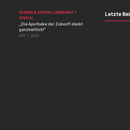
Kontakt, Impressum und Rechtliche Angaben
ANZEIGE
/
FORUM GESUNDHEIT
/
GESUND & SCHÖN
/
LEBENSART
/
Datenschutzerklärung
Letzte Be
SPECIAL
Top Magazin Dresden / Ostsachsen
,,Die Apotheke der Zukunft denkt
ganzheitlich!”
APR. 1, 2026