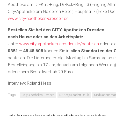
Apotheke am Dr.-Külz-Ring, Dr.-Külz-Ring 13 (Eingang Altm
City-Apotheke am Goldenen Reiter, Hauptstr. 7 (Ecke Obe
www.city-apotheken-dresden.de
Bestellen Sie bei den CITY-Apotheken Dresden
nach Hause oder an den Arbeitsplatz:
Unter
www.city-apotheken-dresden.de/bestellen
oder tel
0351 – 48 48 608
können Sie in
allen Standorten der
be­stellen. Die Lieferung erfolgt Montag bis Samstag am s
Bestelleingang bis 17 Uhr, danach am folgenden Werktag)
oder einem Bestellwert ab 20 Euro.
Interview: Roland Hess
Tags:
Citiy-Apotheken Dresden
Dr. Katja Scarlett Daub
Medikationsma