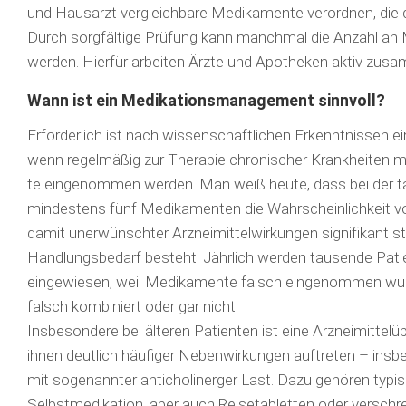
und Hausarzt vergleichbare Medikamente verordnen, die de
Durch sorgfältige Prüfung kann manchmal die Anzahl an
werden. Hierfür arbeiten Ärzte und Apotheken aktiv zus
Wann ist ein Medikationsmanagement sinnvoll?
Erforderlich ist nach wissenschaftlichen Erkennt­nissen
wenn regelmäßig zur The­rapie chronischer Krankheiten 
te eingenommen werden. Man weiß heute, dass bei der t
mindestens fünf Medikamenten die Wahrscheinlichkeit 
damit unerwünschter Arzneimittelwirkungen signifikant st
Handlungsbedarf besteht. Jährlich werden tausende Pat
eingewiesen, weil Medi­ka­mente falsch eingenommen wurd
falsch kombiniert oder gar nicht.
Insbesondere bei älteren Patienten ist eine Arzneimittel­
ihnen deutlich häufiger Neben­wir­kungen auftreten – in
mit sogenannter anticholinerger Last. Dazu gehören typis
Selbstmedikation, aber auch Reisetab­let­ten oder verschr