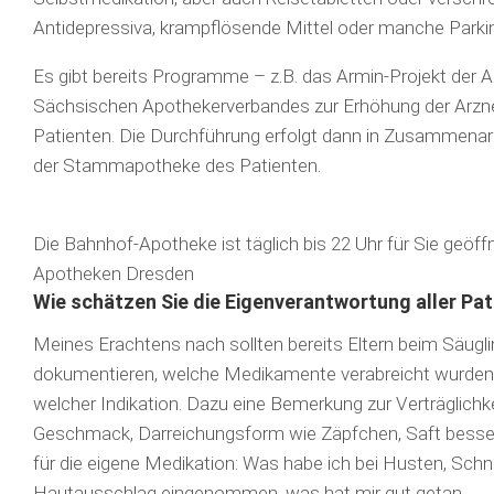
Antidepressiva, krampf­lö­sen­de Mittel oder manche Park
Es gibt bereits Programme – z.B. das Armin-Projekt der
Sächsischen Apothekerverbandes zur Erhöhung der Arznei
Patienten. Die Durchführung erfolgt dann in Zusammena
der Stammapotheke des Patienten.
Die Bahnhof-Apotheke ist täglich bis 22 Uhr für Sie geöff
Apotheken Dresden
Wie schätzen Sie die Eigenverantwortung aller Pat
Meines Erachtens nach sollten bereits Eltern beim Säugli
dokumentieren, welche Medikamente verabreicht wurden,
welcher Indikation. Dazu eine Bemerkung zur Verträglichke
Geschmack, Darreichungsform wie Zäpfchen, Saft besser a
für die eigene Medikation: Was habe ich bei Husten, Schn
Hautausschlag eingenommen, was hat mir gut getan …