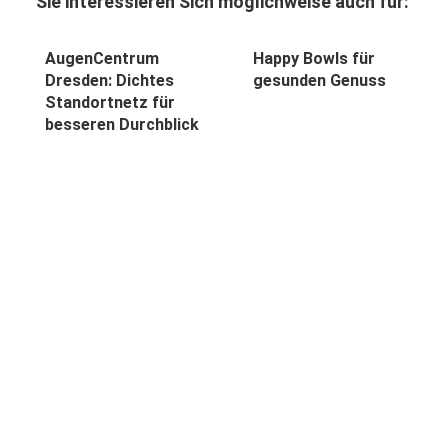
Sie interessieren Sich möglichweise auch für:
0
0
AugenCentrum
Happy Bowls für
Dresden: Dichtes
gesunden Genuss
Standortnetz für
besseren Durchblick