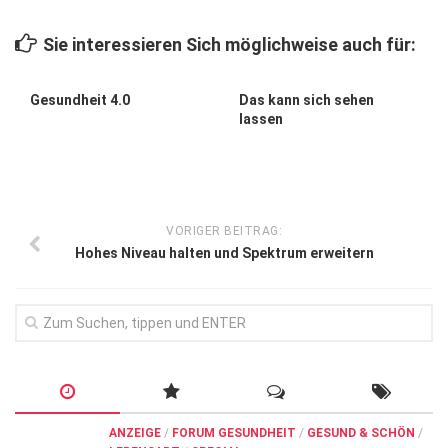
Wirtschaft, Recht, Finanzen
Sie interessieren Sich möglichweise auch für:
Zahn, Mund, Kiefer
Forum Gesundheit
Gesundheit 4.0
Das kann sich sehen
lassen
Allgemein
Sehen
Innovationen
VORIGER BEITRAG:
Kampf gegen Krebs
Hohes Niveau halten und Spektrum erweitern
Hören
Lebensart
ANZEIGE
/
FORUM GESUNDHEIT
/
GESUND & SCHÖN
/