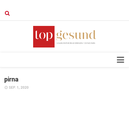
Verkaufsstellen
Kontakt, Impressum und Rechtliche Angaben
Datenschutzerklärung
Top Magazin Dresden / Ostsachsen
Blick ins Innere
pirna
Forschung
SEP. 1, 2020
Herz & Kreislauf
Orthopädie
Schönheit & Wohlbefinden
Special