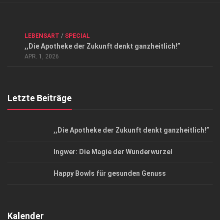
Verkaufsstellen
Kontakt, Impressum und Rechtliche Angaben
ANZEIGE
/
FORUM GESUNDHEIT
/
GESUND & SCHÖN
/
LEBENSART
/
SPECIAL
Datenschutzerklärung
,,Die Apotheke der Zukunft denkt ganzheitlich!”
Top Magazin Dresden / Ostsachsen
APR. 1, 2026
Letzte Beiträge
,,Die Apotheke der Zukunft denkt ganzheitlich!”
Ingwer: Die Magie der Wunderwurzel
Happy Bowls für gesunden Genuss
Kalender