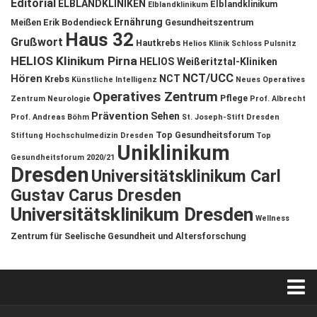
Editorial
ELBLANDKLINIKEN
Elblandklinikum
Elblandklinikum
Ernährung
Meißen
Erik Bodendieck
Gesundheitszentrum
Haus 32
Grußwort
Hautkrebs
Helios Klinik Schloss Pulsnitz
HELIOS Klinikum Pirna
HELIOS Weißeritztal-Kliniken
NCT/UCC
Hören
NCT
Krebs
Künstliche Intelligenz
Neues Operatives
Operatives Zentrum
Pflege
Zentrum
Neurologie
Prof. Albrecht
Prävention
Sehen
Prof. Andreas Böhm
St. Joseph-Stift Dresden
Top Gesundheitsforum
Stiftung Hochschulmedizin Dresden
Top
Uniklinikum
Gesundheitsforum 2020/21
Dresden
Universitätsklinikum Carl
Gustav Carus Dresden
Universitätsklinikum Dresden
Wellness
Zentrum für Seelische Gesundheit und Altersforschung