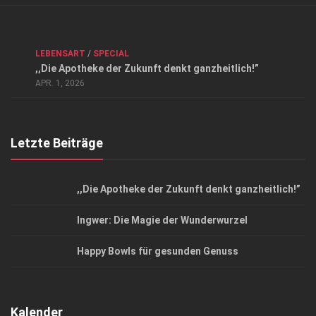
Verkaufsstellen
Kontakt, Impressum und Rechtliche Angaben
ANZEIGE
/
FORUM GESUNDHEIT
/
GESUND & SCHÖN
/
LEBENSART
/
SPECIAL
Datenschutzerklärung
,,Die Apotheke der Zukunft denkt ganzheitlich!”
Top Magazin Dresden / Ostsachsen
APR. 1, 2026
Letzte Beiträge
,,Die Apotheke der Zukunft denkt ganzheitlich!”
Ingwer: Die Magie der Wunderwurzel
Happy Bowls für gesunden Genuss
Kalender