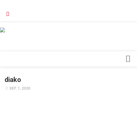
Verkaufsstellen
Kontakt, Impressum und Rechtliche Angaben
Datenschutzerklärung
Top Magazin Dresden / Ostsachsen
Blick ins Innere
diako
Forschung
SEP. 1, 2020
Herz & Kreislauf
Orthopädie
Schönheit & Wohlbefinden
Special