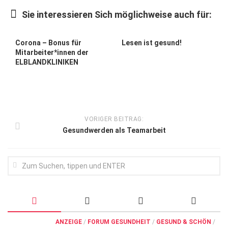
Wirtschaft, Recht, Finanzen
Sie interessieren Sich möglichweise auch für:
Zahn, Mund, Kiefer
Forum Gesundheit
Corona – Bonus für
Lesen ist gesund!
Mitarbeiter*innen der
Allgemein
ELBLANDKLINIKEN
Sehen
Innovationen
Kampf gegen Krebs
VORIGER BEITRAG:
Gesundwerden als Teamarbeit
Hören
Lebensart
ANZEIGE
/
FORUM GESUNDHEIT
/
GESUND & SCHÖN
/