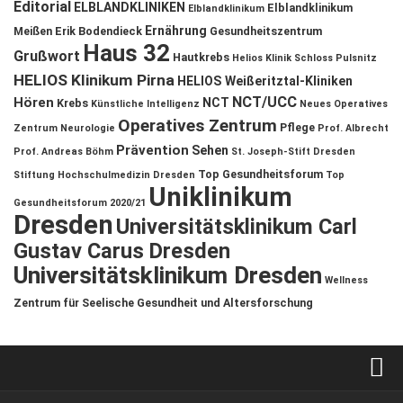
Editorial
ELBLANDKLINIKEN
Elblandklinikum
Elblandklinikum
Ernährung
Meißen
Erik Bodendieck
Gesundheitszentrum
Haus 32
Grußwort
Hautkrebs
Helios Klinik Schloss Pulsnitz
HELIOS Klinikum Pirna
HELIOS Weißeritztal-Kliniken
NCT/UCC
Hören
NCT
Krebs
Künstliche Intelligenz
Neues Operatives
Operatives Zentrum
Pflege
Zentrum
Neurologie
Prof. Albrecht
Prävention
Sehen
Prof. Andreas Böhm
St. Joseph-Stift Dresden
Top Gesundheitsforum
Stiftung Hochschulmedizin Dresden
Top
Uniklinikum
Gesundheitsforum 2020/21
Dresden
Universitätsklinikum Carl
Gustav Carus Dresden
Universitätsklinikum Dresden
Wellness
Zentrum für Seelische Gesundheit und Altersforschung