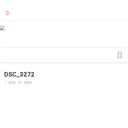
Verkaufsstellen
Kontakt, Impressum und Rechtliche Angaben
Datenschutzerklärung
Top Magazin Dresden / Ostsachsen
Blick ins Innere
DSC_3272
Forschung
AUG. 31, 2020
Herz & Kreislauf
Orthopädie
Schönheit & Wohlbefinden
Special