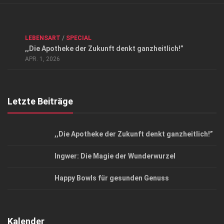
Verkaufsstellen
Kontakt, Impressum und Rechtliche Angaben
ANZEIGE
/
FORUM GESUNDHEIT
/
GESUND & SCHÖN
/
LEBENSART
/
SPECIAL
Datenschutzerklärung
,,Die Apotheke der Zukunft denkt ganzheitlich!”
Top Magazin Dresden / Ostsachsen
APR. 1, 2026
Letzte Beiträge
,,Die Apotheke der Zukunft denkt ganzheitlich!”
Ingwer: Die Magie der Wunderwurzel
Happy Bowls für gesunden Genuss
Kalender