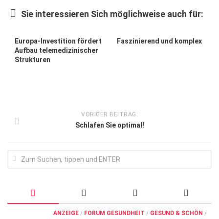
Wirtschaft, Recht, Finanzen
Sie interessieren Sich möglichweise auch für:
Zahn, Mund, Kiefer
Forum Gesundheit
Europa-Investition fördert
Faszinierend und komplex
Aufbau telemedizinischer
Allgemein
Strukturen
Sehen
Innovationen
Kampf gegen Krebs
VORIGER BEITRAG:
Schlafen Sie optimal!
Hören
Lebensart
ANZEIGE
/
FORUM GESUNDHEIT
/
GESUND & SCHÖN
/