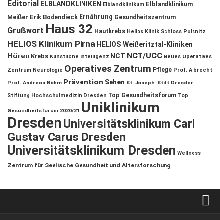
Editorial
ELBLANDKLINIKEN
Elblandklinikum
Elblandklinikum
Ernährung
Meißen
Erik Bodendieck
Gesundheitszentrum
Haus 32
Grußwort
Hautkrebs
Helios Klinik Schloss Pulsnitz
HELIOS Klinikum Pirna
HELIOS Weißeritztal-Kliniken
NCT/UCC
Hören
NCT
Krebs
Künstliche Intelligenz
Neues Operatives
Operatives Zentrum
Pflege
Zentrum
Neurologie
Prof. Albrecht
Prävention
Sehen
Prof. Andreas Böhm
St. Joseph-Stift Dresden
Top Gesundheitsforum
Stiftung Hochschulmedizin Dresden
Top
Uniklinikum
Gesundheitsforum 2020/21
Dresden
Universitätsklinikum Carl
Gustav Carus Dresden
Universitätsklinikum Dresden
Wellness
Zentrum für Seelische Gesundheit und Altersforschung