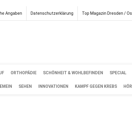
che Angaben
Datenschutzerklärung
Top Magazin Dresden / O
UF
ORTHOPÄDIE
SCHÖNHEIT & WOHLBEFINDEN
SPECIAL
EMEIN
SEHEN
INNOVATIONEN
KAMPF GEGEN KREBS
HÖR