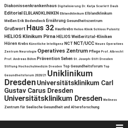
Diakonissenkrankenhaus
Digitalisierung
Dr. Katja Scarlett Daub
Editorial
ELBLANDKLINIKEN
Elblandklinikum
Elblandklinikum
Ernährung
Meißen
Erik Bodendieck
Gesundheitszentrum
Haus 32
Grußwort
Hautkrebs
Helios Klinik Schloss Pulsnitz
HELIOS Klinikum Pirna
HELIOS Weißeritztal-Kliniken
NCT/UCC
Hören
NCT
Krebs
Künstliche Intelligenz
Neues Operatives
Operatives Zentrum
Pflege
Zentrum
Neurologie
Prof. Albrecht
Prävention
Sehen
Prof. Andreas Böhm
St. Joseph-Stift Dresden
Top Gesundheitsforum
Stiftung Hochschulmedizin Dresden
Top
Uniklinikum
Gesundheitsforum 2020/21
Dresden
Universitätsklinikum Carl
Gustav Carus Dresden
Universitätsklinikum Dresden
Wellness
Zentrum für Seelische Gesundheit und Altersforschung