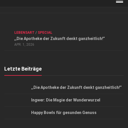
Verkaufsstellen
Kontakt, Impressum und Rechtliche Angaben
ANZEIGE
/
FORUM GESUNDHEIT
/
GESUND & SCHÖN
/
LEBENSART
/
SPECIAL
Datenschutzerklärung
,,Die Apotheke der Zukunft denkt ganzheitlich!”
Top Magazin Dresden / Ostsachsen
APR. 1, 2026
Letzte Beiträge
,,Die Apotheke der Zukunft denkt ganzheitlich!”
Ingwer: Die Magie der Wunderwurzel
Happy Bowls für gesunden Genuss