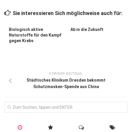
Wirtschaft, Recht, Finanzen
Sie interessieren Sich möglichweise auch für:
Zahn, Mund, Kiefer
Forum Gesundheit
Biologisch aktive
Ab in die Zukunft
Naturstoffe für den Kampf
Allgemein
gegen Krebs
Sehen
Innovationen
Kampf gegen Krebs
VORIGER BEITRAG:
Städtisches Klinikum Dresden bekommt
Hören
Schutzmasken-Spende aus China
Lebensart