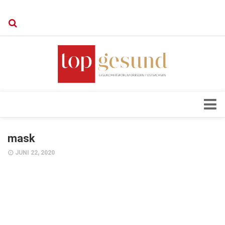
Verkaufsstellen
Kontakt, Impressum und Rechtliche Angaben
Datenschutzerklärung
Top Magazin Dresden / Ostsachsen
Blick ins Innere
mask
Forschung
JUNI 22, 2020
Herz & Kreislauf
Orthopädie
Schönheit & Wohlbefinden
Special