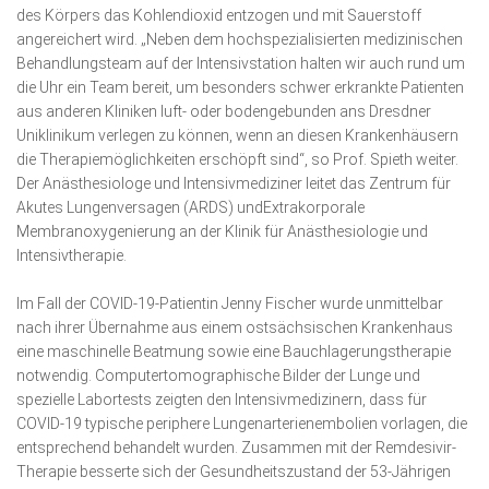
des Körpers das Kohlendioxid entzogen und mit Sauerstoff
angereichert wird. „Neben dem hochspezialisierten medizinischen
Behandlungsteam auf der Intensivstation halten wir auch rund um
die Uhr ein Team bereit, um besonders schwer erkrankte Patienten
aus anderen Kliniken luft- oder bodengebunden ans Dresdner
Uniklinikum verlegen zu können, wenn an diesen Krankenhäusern
die Therapiemöglichkeiten erschöpft sind“, so Prof. Spieth weiter.
Der Anästhesiologe und Intensivmediziner leitet das Zentrum für
Akutes Lungenversagen (ARDS) undExtrakorporale
Membranoxygenierung an der Klinik für Anästhesiologie und
Intensivtherapie.
Im Fall der COVID-19-Patientin Jenny Fischer wurde unmittelbar
nach ihrer Übernahme aus einem ostsächsischen Krankenhaus
eine maschinelle Beatmung sowie eine Bauchlagerungstherapie
notwendig. Computertomographische Bilder der Lunge und
spezielle Labortests zeigten den Intensivmedizinern, dass für
COVID-19 typische periphere Lungenarterienembolien vorlagen, die
entsprechend behandelt wurden. Zusammen mit der Remdesivir-
Therapie besserte sich der Gesundheitszustand der 53-Jährigen