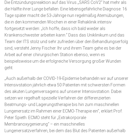
Die Entzündungsreaktion auf das Virus „SARS CoV2“ hat mehr als
die Hälfte ihrer Lunge befallen. Eine lebensgefährliche Diagnose. 16
Tage später macht die 53-Jährige nun regelmäßig Atemübungen,
die in den kommenden Wochen in einer Rehaklinik intensiv
fortgesetzt werden: „Ich hoffe, dass ich bald wieder als
Krankenschwester arbeiten kann.“ Dass das Uniklinikum und das
Team der ITS stolz und sehr zufrieden über den Behandlungserfolg
sind, versteht Jenny Fischer. Ihr und ihrem Team gehe es bei der
Arbeit auf einer chirurgischen Station ebenso, wenn es
beispielsweise um die erfolgreiche Versorgung großer Wunden
geht.
„Auch außerhalb der COVID-19-Epidemie behandeln wir auf unserer
Intensivstation jährlich etwa 50 Patienten mit schwersten Formen
des akuten Lungenversagens auf unserer Intensivstation. Dabei
setzen wir regelhaft spezielle Verfahren der differenzierten
Beatmungs- und Lagerungstherapie bis hin zum maschinellen
Lungenersatz im Rahmen einer ECMO-Therapie ein“, erklärt Prof.
Peter Spieth. ECMO steht für „Extrakorporale
Membranoxygenierung“ – ein maschinelles
Lungenersatzverfahren, bei dem das Blut des Patienten außerhalb