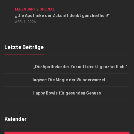
ANZEIGE
/
FORUM GESUNDHEIT
/
GESUND & SCHÖN
/
LEBENSART
/
SPECIAL
Datenschutzerklärung
,,Die Apotheke der Zukunft denkt ganzheitlich!”
Top Magazin Dresden / Ostsachsen
APR. 1, 2026
Letzte Beiträge
,,Die Apotheke der Zukunft denkt ganzheitlich!”
Ingwer: Die Magie der Wunderwurzel
Happy Bowls für gesunden Genuss
Kalender