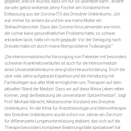
gegeben, weil ich wusste, dass ich nur so überleben kann“, erzählt
die sehr gelöst wirkende Jenny Fischer am Vorabend ihrer
Entlassung aus der Corona-ITS des Dresdner Uniklinikums. „Ich
war immer für andere da und bin wie meine Mutter ein
Stehaufmännchen. Dass das Corona-Virus jemanden wie mich,
der vorher keine gesundheitlichen Probleme hatte, so schwer
erkranken lässt, hätte ich nicht geglaubt. Vor der Verlegung nach
Dresden hatte ich durch meine Atemprobleme Todesangst.“
„Die intensivmedizinische Versorgung von Patienten mit besonders
schweren Krankheitsverläufen ist auch für die Intensivmedizin
eines Universitätsklinikums eine große Herausforderung. Doch die
über viele Jahre aufgebaute Expertise und die Vernetzung mit
Fachkollegen aus aller Welt ermöglichen uns Therapien auf dem
aktuellen Stand der Medizin. Dass wir auf diese Weise Leben retten
können, zeigt die Bedeutung der universitären Spitzenmedizin“, sagt
Prof. Michael Albrecht, Medizinischer Vorstand des Dresdner
Uniklinikums. An der Klinik für Anästhesiologie und Intensivtherapie
des Dresdner Uniklinikums wurde schon vor Jahren ein Zen­ trum
für differenzierte Lungenunterstützung etabliert, das sich auf die
Therapie besonders komplexer Beatmungsfälle spezialisiert hat