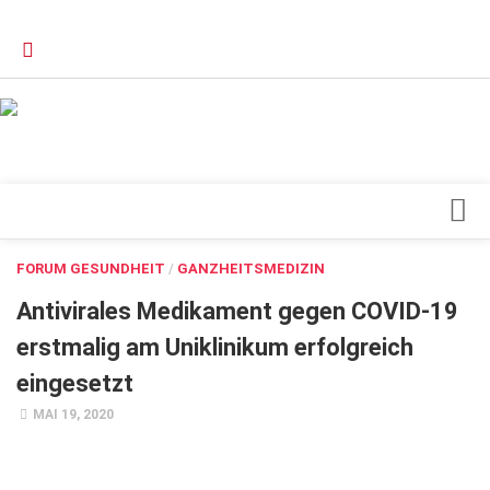
Verkaufsstellen
Kontakt, Impressum und Rechtliche Angaben
Datenschutzerklärung
Top Magazin Dresden / Ostsachsen
Blick ins Innere
FORUM GESUNDHEIT
/
GANZHEITSMEDIZIN
Forschung
Antivirales Medikament gegen COVID-19
Herz & Kreislauf
erstmalig am Uniklinikum erfolgreich
eingesetzt
Orthopädie
MAI 19, 2020
Schönheit & Wohlbefinden
Special