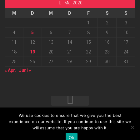
Mai 2020
M
D
M
D
F
S
S
1
2
3
4
5
6
7
8
9
10
11
12
13
14
15
16
17
18
19
20
21
22
23
24
25
26
27
28
29
30
31
« Apr.
Juni »
We use cookies to ensure that we give you the best
2026 progressmedia Verlag & Werbeagentur GmbH • Bautzner
experience on our website. If you continue to use this site we
will assume that you are happy with it.
Landstraße 62 • 01324 Dresden
Ok