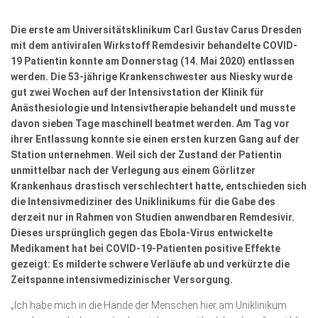
Wirtschaft, Recht, Finanzen
Die erste am Universitätsklinikum Carl Gustav Carus Dresden
Zahn, Mund, Kiefer
mit dem antiviralen Wirkstoff Remdesivir behandelte COVID-
Forum Gesundheit
19 Patientin konnte am Donnerstag (14. Mai 2020) entlassen
werden. Die 53-jährige Krankenschwester aus Niesky wurde
Allgemein
gut zwei Wochen auf der Intensivstation der Klinik für
Anästhesiologie und Intensivtherapie behandelt und musste
Sehen
davon sieben Tage maschinell beatmet werden. Am Tag vor
Innovationen
ihrer Entlassung konnte sie einen ersten kurzen Gang auf der
Station unternehmen. Weil sich der Zustand der Patientin
Kampf gegen Krebs
unmittelbar nach der Verlegung aus einem Görlitzer
Krankenhaus drastisch verschlechtert hatte, entschieden sich
Hören
die Intensivmediziner des Uniklinikums für die Gabe des
derzeit nur in Rahmen von Studien anwendbaren Remdesivir.
Lebensart
Dieses ursprünglich gegen das Ebola-Virus entwickelte
Medikament hat bei COVID-19-Patienten positive Effekte
gezeigt: Es milderte schwere Verläufe ab und verkürzte die
Zeitspanne intensivmedizinischer Versorgung.
„Ich habe mich in die Hände der Menschen hier am Uniklinikum