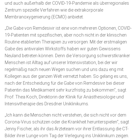
und auch außerhalb der COVID-19-Pandemie als überregionales
Zentrum spezielle Verfahren wie die extrakorporale
Membranoxygenierung (ECMO) anbietet.
„Die Gabe von Remdesivir ist eine von mehreren Optionen, COVID-
19-Patienten mit spezifischen, aber noch nicht in der klinischen
Routine etablierten Therapien zu versorgen. Mit der erstmaligen
Gabe des antiviralen Wirkstoffs haben wir guten Gewissens
Neuland betreten können. Denn die Versorgung schwerstkranker
Menschen ist Alltag auf unserer Intensivstation, bei der wir
regelmäßig nach neuen Wegen suchen und uns dazu eng mit
Kollegen aus der ganzen Welt vernetzt haben. So gelang es uns,
nach der Entscheidung für die Gabe von Remdesivir bei dieser
Patientin das Medikament sehr kurzfristig zu bekommen“, sagt
Prof. Thea Koch, Direktorin der Klinik für Anästhesiologie und
Intensivtherapie des Dresdner Uniklinikums.
„Ich kann die Menschen nicht verstehen, die sich nicht vor dem
Corona-Virus schützen oder die Krankheit herunterspielen“, sagt
Jenny Fischer, als ihr das Ärzteteam vor ihrer Entlassung die CT-
Bilder ihrer Lunge vom Tag der Verlegung ins Uniklinikum zeigen.