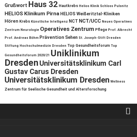
Haus 32
Grußwort
Hautkrebs
Helios Klinik Schloss Pulsnitz
HELIOS Klinikum Pirna
HELIOS Weißeritztal-Kliniken
NCT/UCC
Hören
NCT
Krebs
Künstliche Intelligenz
Neues Operatives
Operatives Zentrum
Pflege
Zentrum
Neurologie
Prof. Albrecht
Prävention
Sehen
Prof. Andreas Böhm
St. Joseph-Stift Dresden
Top Gesundheitsforum
Stiftung Hochschulmedizin Dresden
Top
Uniklinikum
Gesundheitsforum 2020/21
Dresden
Universitätsklinikum Carl
Gustav Carus Dresden
Universitätsklinikum Dresden
Wellness
Zentrum für Seelische Gesundheit und Altersforschung
Verkaufsstellen
Kontakt, Impressum und Rechtliche Angaben