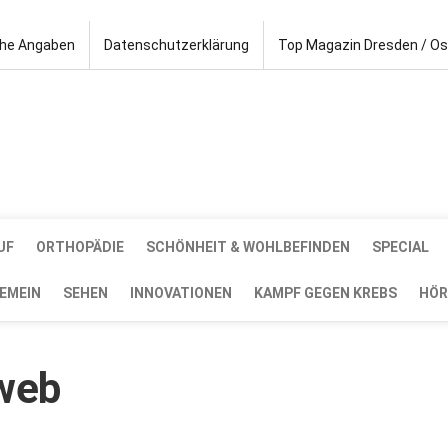
che Angaben
Datenschutzerklärung
Top Magazin Dresden / O
UF
ORTHOPÄDIE
SCHÖNHEIT & WOHLBEFINDEN
SPECIAL
EMEIN
SEHEN
INNOVATIONEN
KAMPF GEGEN KREBS
HÖR
_web