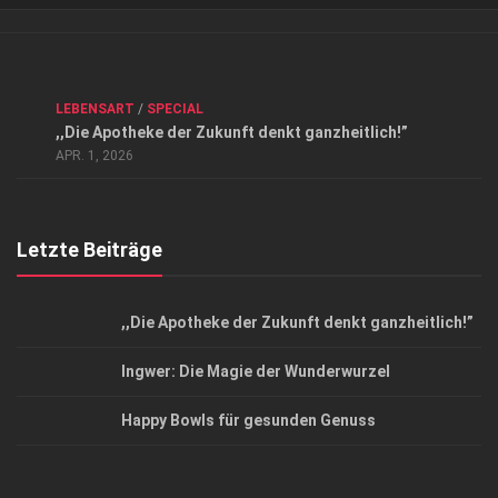
Verkaufsstellen
Kontakt, Impressum und Rechtliche Angaben
ANZEIGE
/
FORUM GESUNDHEIT
/
GESUND & SCHÖN
/
LEBENSART
/
SPECIAL
Datenschutzerklärung
,,Die Apotheke der Zukunft denkt ganzheitlich!”
Top Magazin Dresden / Ostsachsen
APR. 1, 2026
Letzte Beiträge
,,Die Apotheke der Zukunft denkt ganzheitlich!”
Ingwer: Die Magie der Wunderwurzel
Happy Bowls für gesunden Genuss