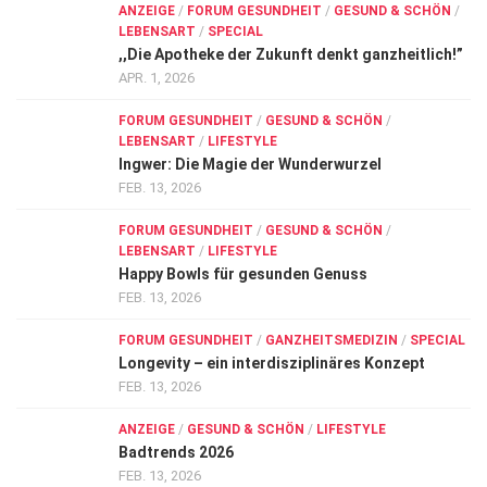
ANZEIGE
/
FORUM GESUNDHEIT
/
GESUND & SCHÖN
/
LEBENSART
/
SPECIAL
,,Die Apotheke der Zukunft denkt ganzheitlich!”
APR. 1, 2026
FORUM GESUNDHEIT
/
GESUND & SCHÖN
/
LEBENSART
/
LIFESTYLE
Ingwer: Die Magie der Wunderwurzel
FEB. 13, 2026
FORUM GESUNDHEIT
/
GESUND & SCHÖN
/
LEBENSART
/
LIFESTYLE
Happy Bowls für gesunden Genuss
FEB. 13, 2026
FORUM GESUNDHEIT
/
GANZHEITSMEDIZIN
/
SPECIAL
Longevity – ein interdisziplinäres Konzept
FEB. 13, 2026
ANZEIGE
/
GESUND & SCHÖN
/
LIFESTYLE
Badtrends 2026
FEB. 13, 2026