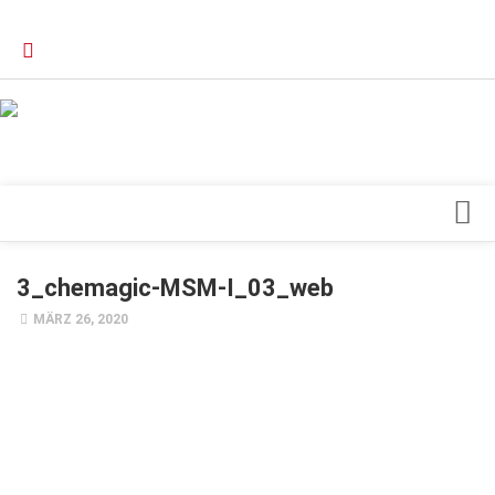
Verkaufsstellen
Kontakt, Impressum und Rechtliche Angaben
Datenschutzerklärung
Top Magazin Dresden / Ostsachsen
Blick ins Innere
3_chemagic-MSM-I_03_web
Forschung
MÄRZ 26, 2020
Herz & Kreislauf
Orthopädie
Schönheit & Wohlbefinden
Special