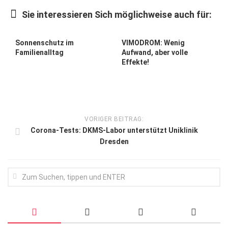
Wirtschaft, Recht, Finanzen
Sie interessieren Sich möglichweise auch für:
Zahn, Mund, Kiefer
Forum Gesundheit
Sonnenschutz im
VIMODROM: Wenig
Familienalltag
Aufwand, aber volle
Allgemein
Effekte!
Sehen
Innovationen
Kampf gegen Krebs
VORIGER BEITRAG:
Corona-Tests: DKMS-Labor unterstützt Uniklinik
Hören
Dresden
Lebensart