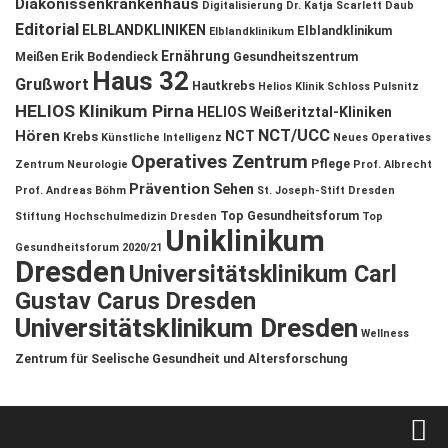
Diakonissenkrankenhaus
Digitalisierung
Dr. Katja Scarlett Daub
Editorial
ELBLANDKLINIKEN
Elblandklinikum
Elblandklinikum
Ernährung
Meißen
Erik Bodendieck
Gesundheitszentrum
Haus 32
Grußwort
Hautkrebs
Helios Klinik Schloss Pulsnitz
HELIOS Klinikum Pirna
HELIOS Weißeritztal-Kliniken
NCT/UCC
Hören
NCT
Krebs
Künstliche Intelligenz
Neues Operatives
Operatives Zentrum
Pflege
Zentrum
Neurologie
Prof. Albrecht
Prävention
Sehen
Prof. Andreas Böhm
St. Joseph-Stift Dresden
Top Gesundheitsforum
Stiftung Hochschulmedizin Dresden
Top
Uniklinikum
Gesundheitsforum 2020/21
Dresden
Universitätsklinikum Carl
Gustav Carus Dresden
Universitätsklinikum Dresden
Wellness
Zentrum für Seelische Gesundheit und Altersforschung