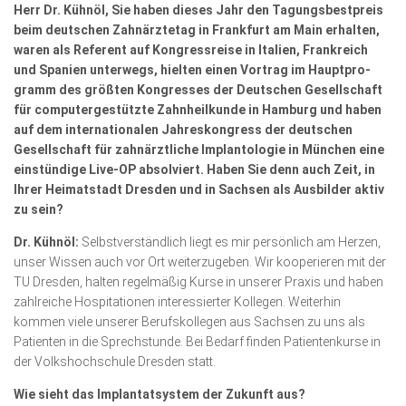
Herr Dr. Kühnöl, Sie haben dieses Jahr den Tagungsbestpreis
beim deutschen Zahnärztetag in Frankfurt am Main erhalten,
waren als Referent auf Kongressreise in Italien, Frankreich
und Spanien unterwegs, hielten einen Vortrag im Haupt­pro­
gramm des größten Kongresses der Deutschen Gesellschaft
für computergestützte Zahnheilkunde in Hamburg und haben
auf dem internationalen Jahreskongress der deutschen
Gesellschaft für zahn­ärztliche Implantologie in München eine
einstündige Live-OP absolviert. Haben Sie denn auch Zeit, in
Ihrer Heimatstadt Dresden und in Sachsen als Ausbilder aktiv
zu sein?
Dr. Kühnöl:
Selbstverständlich liegt es mir persönlich am Herzen,
unser Wissen auch vor Ort weiterzugeben. Wir kooperieren mit der
TU Dresden, halten regelmäßig Kurse in unserer Praxis und haben
zahlreiche Hospitationen interessierter Kollegen. Weiter­hin
kommen viele unserer Berufskollegen aus Sachsen zu uns als
Patienten in die Sprechstunde. Bei Bedarf finden Patientenkurse in
der Volkshochschule Dresden statt.
Wie sieht das Implantatsystem der Zukunft aus?