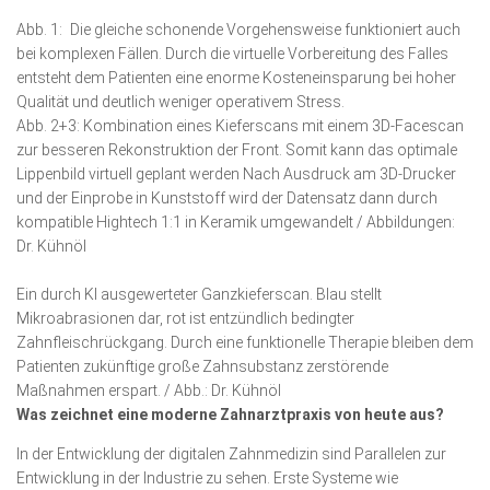
Abb. 1: Die gleiche schonende Vorgehensweise funktioniert auch
bei komplexen Fällen. Durch die virtuelle Vorbereitung des Falles
entsteht dem Patienten eine enorme Kosteneinsparung bei hoher
Qualität und deutlich weniger operativem Stress.
Abb. 2+3: Kombination eines Kieferscans mit einem 3D-Facescan
zur besseren Rekonstruktion der Front. Somit kann das optimale
Lippenbild virtuell geplant werden Nach Ausdruck am 3D-Drucker
und der Einprobe in Kunststoff wird der Datensatz dann durch
kompatible Hightech 1:1 in Keramik umgewandelt / Abbildungen:
Dr. Kühnöl
Ein durch KI ausgewerteter Ganzkieferscan. Blau stellt
Mikroabrasionen dar, rot ist entzündlich bedingter
Zahnfleischrückgang. Durch eine funktionelle Therapie bleiben dem
Patienten zukünftige große Zahnsubstanz zerstörende
Maßnahmen erspart. / Abb.: Dr. Kühnöl
Was zeichnet eine moderne Zahnarztpraxis von heute aus?
In der Entwicklung der digitalen Zahnmedizin sind Parallelen zur
Entwicklung in der Industrie zu sehen. Erste Syste­me wie