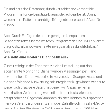
Ein und derselbe Datensatz, durch verschiedene kompatible
Programme für die benötigte Diag­­­nostik aufgearbeitet. Somit
werden dem Patienten unnötige Rönt­gen­bilder erspart. / Abb.: Dr.
Kühnöl
Abb.: Durch Einfügen des oben gezeigten kompatiblen
Scandatensatzes ist mit weiteren Programmen eine CMD erweitert
diagnostizierbar sowie eine Atemwegsanalyse durchführbar. /
Abb.: Dr. Kühnöl
Wie sieht eine moderne Diagnostik aus?
Zurzeit erfolgt in der Zahnmedizin eine Umstellung auf das
sogenannte Monitoring. Bisher wurden Messungen per Hand
dokumentiert. Durch wiederholte zeitversetzte Scan­prozes­se und
die nachfolgende Auswertung mit integrierter KI gewinnen wir heute
wesentlich präzisere Daten, mit denen wir Anzeichen einer
krankhaften Veränderung wesentlich früher feststellen und
entsprechende Gegenmaßnahmen einleiten können. Wir sprechen
hier von Veränderungen an Zahn oder Zahnfleisch im Zehn-Mikro­
meter-Bereich. Ein Haar im Größen­vergleich hat etwa 100 Mikro­