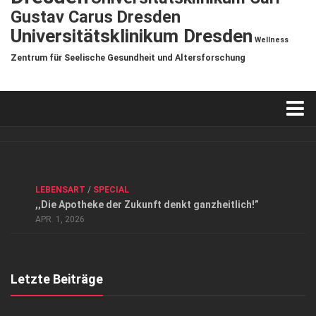
Gustav Carus Dresden
Universitätsklinikum Dresden
Wellness
Zentrum für Seelische Gesundheit und Altersforschung
Verkaufsstellen
Kontakt, Impressum und Rechtliche Angaben
ANZEIGE
/
FORUM GESUNDHEIT
/
GESUND & SCHÖN
/
LEBENSART
/
SPECIAL
Datenschutzerklärung
,,Die Apotheke der Zukunft denkt ganzheitlich!”
Top Magazin Dresden / Ostsachsen
APR. 1, 2026
Letzte Beiträge