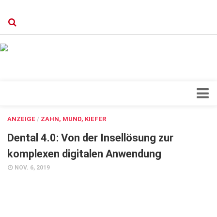
Verkaufsstellen
Kontakt, Impressum und Rechtliche Angaben
Datenschutzerklärung
Top Magazin Dresden / Ostsachsen
Blick ins Innere
ANZEIGE
/
ZAHN, MUND, KIEFER
Forschung
Dental 4.0: Von der Insellösung zur
Herz & Kreislauf
komplexen digitalen Anwendung
Orthopädie
NOV. 6, 2019
Schönheit & Wohlbefinden
Special