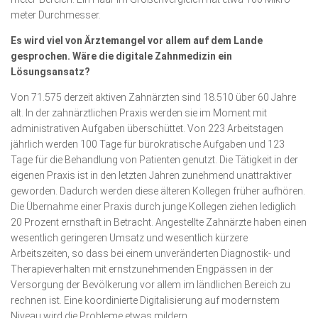
meter Durchmesser.
Es wird viel von Ärztemangel vor allem auf dem Lande
gesprochen. Wäre die digitale Zahnmedizin ein
Lösungsansatz?
Von 71.575 derzeit aktiven Zahnärzten sind 18.510 über 60 Jahre
alt. In der zahnärztlichen Praxis werden sie im Moment mit
administrativen Aufgaben überschüttet. Von 223 Arbeitstagen
jährlich werden 100 Tage für bürokratische Aufgaben und 123
Tage für die Behandlung von Patienten genutzt. Die Tätigkeit in der
eigenen Praxis ist in den letzten Jahren zunehmend unattraktiver
geworden. Dadurch werden diese älteren Kollegen früher aufhören.
Die Übernahme einer Praxis durch junge Kollegen ziehen lediglich
20 Prozent ernsthaft in Betracht. Angestellte Zahnärzte haben einen
wesentlich geringeren Umsatz und wesentlich kürzere
Arbeitszeiten, so dass bei einem unveränderten Diagnostik- und
Therapiever­halten mit ernstzunehmenden Engpässen in der
Versorgung der Bevölkerung vor allem im ländlichen Bereich zu
rechnen ist. Eine koordinierte Digitalisierung auf modernstem
Niveau wird die Probleme etwas mildern.