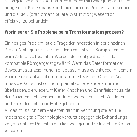
Kiefer­gelenke aus 3D-Aufnahmen werden mit Bewe­gungs­­aufzeich­
nungen und Kieferscans kombiniert, um das Pro­blem zu erkennen
und die CMD (craniomandibuläre Dysfunktion) wesentlich
effektiver zu behandeln.
Worin sehen Sie Probleme beim Transformations­pro­zess?
Ein riesiges Problem ist die Frage der Investition in der einzelnen
Praxis. Nicht ganz zu Unrecht, denn es gibt viele Kompo-nenten
beim Ankauf zu beachten: Wurden der richtige Scanner, das
kompatible Röntgengerät gewählt? Wenn das Daten­format der
Bewegungsaufzeichnung nicht passt, muss es entweder mit einem
enormen Zeitaufwand umprogrammiert werden. Oder der Arzt
muss die Konstruktion der Implantat­schiene ande­ren Firmen
überlassen, die wiederum Kiefer, Knochen und Zahn­fleisch­­qualität
der Patienten nicht kennen. Dadurch werden natürlich Zeitdauer
und Preis deutlich in die Höhe getrieben.
All das muss ich dem Patienten dann in Rechnung stellen. Die
moderne digitale Technologie verkürzt dagegen die Behand­lungs­
zeit, stresst den Patienten deutlich weniger und reduziert die Kosten
er­heblich.