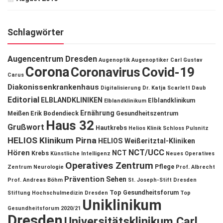
Schlagwörter
Augencentrum Dresden
Augenoptik
Augenoptiker
Carl Gustav
Corona
Coronavirus
Covid-19
Carus
Diakonissenkrankenhaus
Digitalisierung
Dr. Katja Scarlett Daub
Editorial
ELBLANDKLINIKEN
Elblandklinikum
Elblandklinikum
Ernährung
Meißen
Erik Bodendieck
Gesundheitszentrum
Haus 32
Grußwort
Hautkrebs
Helios Klinik Schloss Pulsnitz
HELIOS Klinikum Pirna
HELIOS Weißeritztal-Kliniken
NCT/UCC
Hören
NCT
Krebs
Künstliche Intelligenz
Neues Operatives
Operatives Zentrum
Pflege
Zentrum
Neurologie
Prof. Albrecht
Prävention
Sehen
Prof. Andreas Böhm
St. Joseph-Stift Dresden
Top Gesundheitsforum
Stiftung Hochschulmedizin Dresden
Top
Uniklinikum
Gesundheitsforum 2020/21
Dresden
Universitätsklinikum Carl