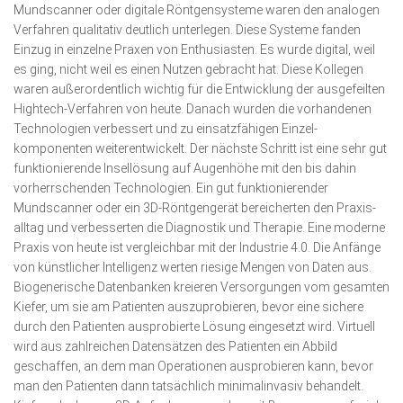
Mundscanner oder digitale Röntgensysteme waren den analogen
Verfahren qualitativ deutlich unterlegen. Diese Systeme fanden
Einzug in einzelne Praxen von Enthusiasten. Es wurde digital, weil
es ging, nicht weil es einen Nutzen gebracht hat. Diese Kollegen
waren außerordentlich wichtig für die Entwicklung der ausgefeilten
Hightech-Verfahren von heute. Danach wurden die vorhandenen
Tech­no­logien verbessert und zu einsatzfähigen Einzel­­
komponenten weiterentwickelt. Der nächs­te Schritt ist eine sehr gut
funktionierende Insellösung auf Augenhöhe mit den bis dahin
vorherrschenden Technologien. Ein gut funktionierender
Mundscanner oder ein 3D-Röntgen­gerät bereicherten den Praxis­
alltag und verbesserten die Diag­nostik und Therapie. Eine moderne
Praxis von heute ist vergleichbar mit der Industrie 4.0. Die Anfänge
von künstlicher Intelligenz werten riesige Mengen von Daten aus.
Biogenerische Datenbanken kreieren Ver­sorgun­gen vom gesamten
Kiefer, um sie am Patienten auszuprobieren, bevor eine sichere
durch den Patienten ausprobierte Lösung eingesetzt wird. Virtuell
wird aus zahlreichen Datensätzen des Patienten ein Abbild
geschaffen, an dem man Operationen ausprobieren kann, bevor
man den Patienten dann tatsächlich minimalinvasiv behandelt.