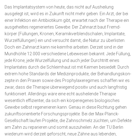
Das Implantatsystem von heute, das nicht auf Aushei­lung
ausgelegt ist, wird es in Zu­kunft nicht mehr geben. Ein Arzt, der bei
einer Infektion ein Antibioti­kum gibt, erwartet nach der Thera­pie ein
ausgeheiltes regeneriertes Gewebe. Der Zahnarzt baut Fremd­
körper (Füllungen, Kro­nen, Keramikverblend­scha­len, Implanta­te,
Wurzelfüllun­gen) ein und versucht damit, die Natur zu überlisten.
Doch ein Zahnarzt kann nie keimfrei arbeiten. Derzeit sind in der
Mundhöhle 12.000 verschiedene Lebe­wesen bekannt. Jede Füllung,
jede Krone, jede Wurzel­füllung und auch jeder Durchtritt eines
Implantates durch die Schleimhaut ist mit Keimen besiedelt. Durch
extrem hohe Standards der Medizin­produkte, der Be­hand­lungs­kon­
zepte in den Praxen sowie des Prophylaxeregimes schaffen wir es
zwar, dass die Therapie überwiegend positiv und auch langfristig
funktioniert. Allerdings wäre eine echt ausheilende Therapie
wesentlich effizienter, da sich ein körpereigenes biologisches
Gewebe selbst regenerieren kann. Genau in diese Richtung gehen
zukunftsorientierte Forschungsprojekte. Bei der Max-Planck-
Gesellschaft laufen Projekte, die Zahnschmelz züchten, um Defekte
am Zahn zu reparieren und somit auszuheilen. An der TU Berlin
wiederum wird derzeit geforscht, neue Zähne aus lebenden,