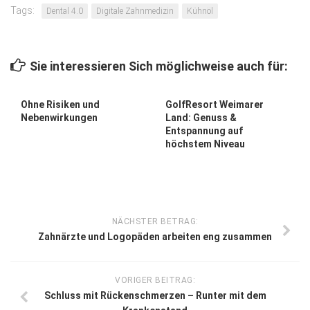
Tags:
Dental 4.0
Digitale Zahnmedizin
Kühnöl
Sie interessieren Sich möglichweise auch für:
Ohne Risiken und
GolfResort Weimarer
Nebenwirkungen
Land: Genuss &
Entspannung auf
höchstem Niveau
NÄCHSTER BETRAG:
Zahnärzte und Logopäden arbeiten eng zusammen
VORIGER BEITRAG:
Schluss mit Rückenschmerzen – Runter mit dem