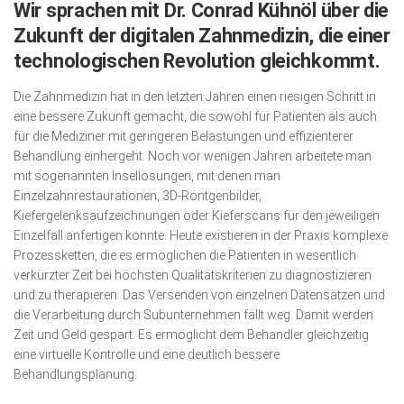
Wir sprachen mit Dr. Conrad Kühnöl über die
Wirtschaft, Recht, Finanzen
Zukunft der digitalen Zahn­medizin, die einer
Zahn, Mund, Kiefer
technologischen Revolution gleichkommt.
Forum Gesundheit
Die Zahnmedizin hat in den letzten Jahren einen riesigen Schritt in
Allgemein
eine bessere Zukunft gemacht, die sowohl für Patienten als auch
für die Mediziner mit geringeren Belastungen und effizienterer
Sehen
Behandlung einhergeht. Noch vor wenigen Jahren arbeitete man
mit sogenannten Insellösungen, mit denen man
Innovationen
Einzelzahnrestaurationen, 3D-Röntgenbilder,
Kampf gegen Krebs
Kiefergelenksaufzeichnungen oder Kieferscans für den jeweiligen
Einzelfall anfertigen konnte. Heute existieren in der Praxis komplexe
Hören
Prozessketten, die es ermöglichen die Patienten in wesentlich
verkürzter Zeit bei höchsten Qualitätskriterien zu diagnostizieren
Lebensart
und zu therapieren. Das Versenden von einzelnen Datensätzen und
die Verarbeitung durch Subunternehmen fällt weg. Damit werden
Zeit und Geld gespart. Es ermöglicht dem Behandler gleichzeitig
eine virtuelle Kontrolle und eine deutlich bessere
Behandlungsplanung.