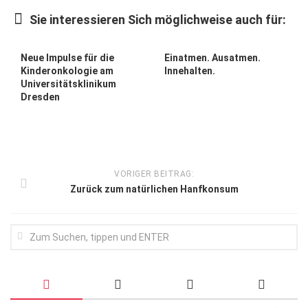
Wirtschaft, Recht, Finanzen
Sie interessieren Sich möglichweise auch für:
Zahn, Mund, Kiefer
Forum Gesundheit
Neue Impulse für die
Einatmen. Ausatmen.
Kinderonkologie am
Innehalten.
Allgemein
Universitätsklinikum
Dresden
Sehen
Innovationen
Kampf gegen Krebs
VORIGER BEITRAG:
Hören
Zurück zum natürlichen Hanfkonsum
Lebensart