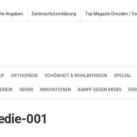
che Angaben
Datenschutzerklärung
Top Magazin Dresden / O
UF
ORTHOPÄDIE
SCHÖNHEIT & WOHLBEFINDEN
SPECIAL
EMEIN
SEHEN
INNOVATIONEN
KAMPF GEGEN KREBS
HÖR
edie-001