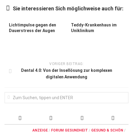
Wirtschaft, Recht, Finanzen
Sie interessieren Sich möglichweise auch für:
Zahn, Mund, Kiefer
Forum Gesundheit
Lichtimpulse gegen den
Teddy-Krankenhaus im
Dauerstress der Augen
Uniklinikum
Allgemein
Sehen
Innovationen
VORIGER BEITRAG:
Kampf gegen Krebs
Dental 4.0: Von der Insellösung zur komplexen
digitalen Anwendung
Hören
Lebensart
ANZEIGE
/
FORUM GESUNDHEIT
/
GESUND & SCHÖN
/