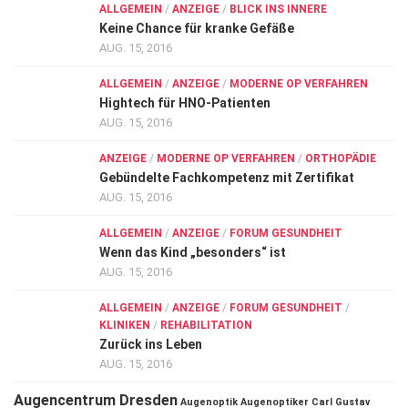
ALLGEMEIN
/
ANZEIGE
/
BLICK INS INNERE
Keine Chance für kranke Gefäße
AUG. 15, 2016
ALLGEMEIN
/
ANZEIGE
/
MODERNE OP VERFAHREN
Hightech für HNO-Patienten
AUG. 15, 2016
ANZEIGE
/
MODERNE OP VERFAHREN
/
ORTHOPÄDIE
Gebündelte Fachkompetenz mit Zertifikat
AUG. 15, 2016
ALLGEMEIN
/
ANZEIGE
/
FORUM GESUNDHEIT
Wenn das Kind „besonders“ ist
AUG. 15, 2016
ALLGEMEIN
/
ANZEIGE
/
FORUM GESUNDHEIT
/
KLINIKEN
/
REHABILITATION
Zurück ins Leben
AUG. 15, 2016
Augencentrum Dresden
Augenoptik
Augenoptiker
Carl Gustav