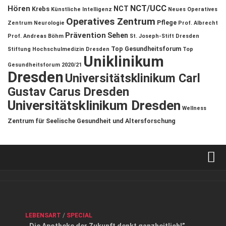
NCT/UCC
Hören
NCT
Krebs
Künstliche Intelligenz
Neues Operatives
Operatives Zentrum
Pflege
Zentrum
Neurologie
Prof. Albrecht
Prävention
Sehen
Prof. Andreas Böhm
St. Joseph-Stift Dresden
Top Gesundheitsforum
Stiftung Hochschulmedizin Dresden
Top
Uniklinikum
Gesundheitsforum 2020/21
Dresden
Universitätsklinikum Carl
Gustav Carus Dresden
Universitätsklinikum Dresden
Wellness
Zentrum für Seelische Gesundheit und Altersforschung
Verkaufsstellen
Kontakt, Impressum und Rechtliche Angaben
ANZEIGE
/
FORUM GESUNDHEIT
/
GESUND & SCHÖN
/
LEBENSART
/
SPECIAL
Datenschutzerklärung