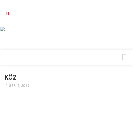
Verkaufsstellen
Kontakt, Impressum und Rechtliche Angaben
Datenschutzerklärung
Top Magazin Dresden / Ostsachsen
Blick ins Innere
KÖ2
Forschung
SEP. 6, 2019
Herz & Kreislauf
Orthopädie
Schönheit & Wohlbefinden
Special