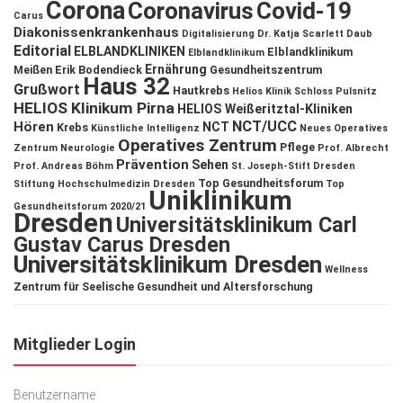
Corona
Coronavirus
Covid-19
Carus
Diakonissenkrankenhaus
Digitalisierung
Dr. Katja Scarlett Daub
Editorial
ELBLANDKLINIKEN
Elblandklinikum
Elblandklinikum
Ernährung
Meißen
Erik Bodendieck
Gesundheitszentrum
Haus 32
Grußwort
Hautkrebs
Helios Klinik Schloss Pulsnitz
HELIOS Klinikum Pirna
HELIOS Weißeritztal-Kliniken
NCT/UCC
Hören
NCT
Krebs
Künstliche Intelligenz
Neues Operatives
Operatives Zentrum
Pflege
Zentrum
Neurologie
Prof. Albrecht
Prävention
Sehen
Prof. Andreas Böhm
St. Joseph-Stift Dresden
Top Gesundheitsforum
Stiftung Hochschulmedizin Dresden
Top
Uniklinikum
Gesundheitsforum 2020/21
Dresden
Universitätsklinikum Carl
Gustav Carus Dresden
Universitätsklinikum Dresden
Wellness
Zentrum für Seelische Gesundheit und Altersforschung
Mitglieder Login
Benutzername