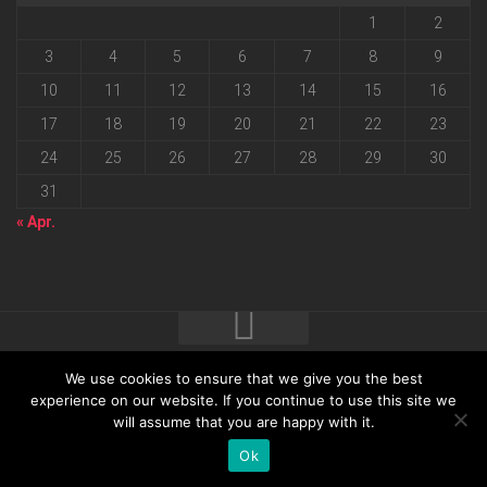
1
2
3
4
5
6
7
8
9
10
11
12
13
14
15
16
17
18
19
20
21
22
23
24
25
26
27
28
29
30
31
« Apr.
We use cookies to ensure that we give you the best
2026 progressmedia Verlag & Werbeagentur GmbH • Bautzner
experience on our website. If you continue to use this site we
will assume that you are happy with it.
Landstraße 62 • 01324 Dresden
Ok