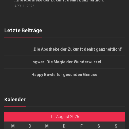
,,Die Apotheke der Zukunft denkt ganzheitlich!”
Top Magazin Dresden / Ostsachsen
APR. 1, 2026
Letzte Beiträge
,,Die Apotheke der Zukunft denkt ganzheitlich!”
Ingwer: Die Magie der Wunderwurzel
Happy Bowls für gesunden Genuss
Kalender
August 2026
M
D
M
D
F
S
S