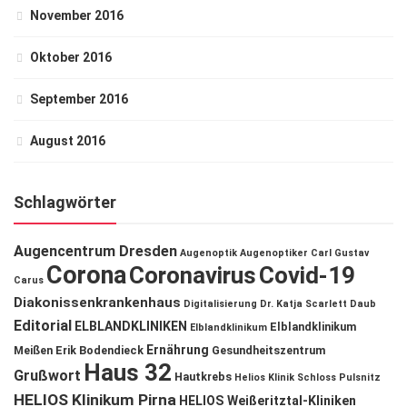
November 2016
Oktober 2016
September 2016
August 2016
Schlagwörter
Augencentrum Dresden
Augenoptik
Augenoptiker
Carl Gustav
Corona
Coronavirus
Covid-19
Carus
Diakonissenkrankenhaus
Digitalisierung
Dr. Katja Scarlett Daub
Editorial
ELBLANDKLINIKEN
Elblandklinikum
Elblandklinikum
Ernährung
Meißen
Erik Bodendieck
Gesundheitszentrum
Haus 32
Grußwort
Hautkrebs
Helios Klinik Schloss Pulsnitz
HELIOS Klinikum Pirna
HELIOS Weißeritztal-Kliniken