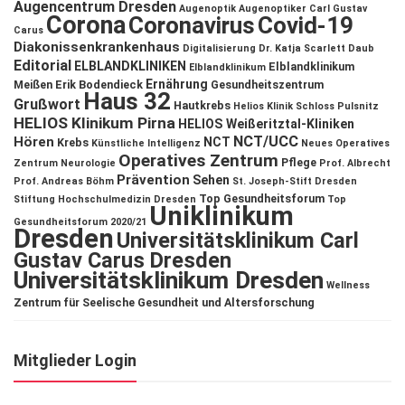
Augencentrum Dresden
Augenoptik
Augenoptiker
Carl Gustav
Corona
Coronavirus
Covid-19
Carus
Diakonissenkrankenhaus
Digitalisierung
Dr. Katja Scarlett Daub
Editorial
ELBLANDKLINIKEN
Elblandklinikum
Elblandklinikum
Ernährung
Meißen
Erik Bodendieck
Gesundheitszentrum
Haus 32
Grußwort
Hautkrebs
Helios Klinik Schloss Pulsnitz
HELIOS Klinikum Pirna
HELIOS Weißeritztal-Kliniken
NCT/UCC
Hören
NCT
Krebs
Künstliche Intelligenz
Neues Operatives
Operatives Zentrum
Pflege
Zentrum
Neurologie
Prof. Albrecht
Prävention
Sehen
Prof. Andreas Böhm
St. Joseph-Stift Dresden
Top Gesundheitsforum
Stiftung Hochschulmedizin Dresden
Top
Uniklinikum
Gesundheitsforum 2020/21
Dresden
Universitätsklinikum Carl
Gustav Carus Dresden
Universitätsklinikum Dresden
Wellness
Zentrum für Seelische Gesundheit und Altersforschung
Mitglieder Login