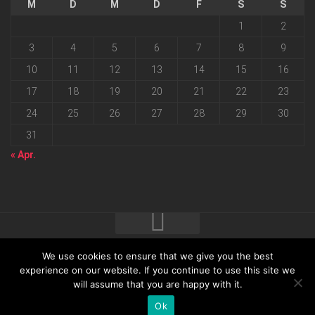
M
D
M
D
F
S
S
1
2
3
4
5
6
7
8
9
10
11
12
13
14
15
16
17
18
19
20
21
22
23
24
25
26
27
28
29
30
31
« Apr.
We use cookies to ensure that we give you the best
2026 progressmedia Verlag & Werbeagentur GmbH • Bautzner
experience on our website. If you continue to use this site we
will assume that you are happy with it.
Landstraße 62 • 01324 Dresden
Ok