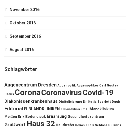
November 2016
Oktober 2016
September 2016
August 2016
Schlagwörter
Augencentrum Dresden
Augenoptik
Augenoptiker
Carl Gustav
Corona
Coronavirus
Covid-19
Carus
Diakonissenkrankenhaus
Digitalisierung
Dr. Katja Scarlett Daub
Editorial
ELBLANDKLINIKEN
Elblandklinikum
Elblandklinikum
Ernährung
Meißen
Erik Bodendieck
Gesundheitszentrum
Haus 32
Grußwort
Hautkrebs
Helios Klinik Schloss Pulsnitz