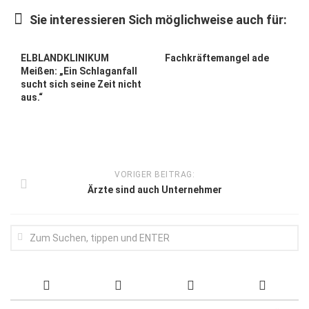
Wirtschaft, Recht, Finanzen
Sie interessieren Sich möglichweise auch für:
Zahn, Mund, Kiefer
Forum Gesundheit
ELBLANDKLINIKUM
Fachkräftemangel ade
Meißen: „Ein Schlaganfall
Allgemein
sucht sich seine Zeit nicht
aus.“
Sehen
Innovationen
Kampf gegen Krebs
VORIGER BEITRAG:
Hören
Ärzte sind auch Unternehmer
Lebensart