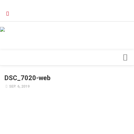
Verkaufsstellen
Kontakt, Impressum und Rechtliche Angaben
Datenschutzerklärung
Top Magazin Dresden / Ostsachsen
Blick ins Innere
DSC_7020-web
Forschung
SEP. 6, 2019
Herz & Kreislauf
Orthopädie
Schönheit & Wohlbefinden
Special