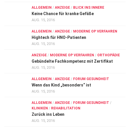
ALLGEMEIN
/
ANZEIGE
/
BLICK INS INNERE
Keine Chance für kranke Gefäße
AUG. 15, 2016
ALLGEMEIN
/
ANZEIGE
/
MODERNE OP VERFAHREN
Hightech für HNO-Patienten
AUG. 15, 2016
ANZEIGE
/
MODERNE OP VERFAHREN
/
ORTHOPÄDIE
Gebündelte Fachkompetenz mit Zertifikat
AUG. 15, 2016
ALLGEMEIN
/
ANZEIGE
/
FORUM GESUNDHEIT
Wenn das Kind „besonders“ ist
AUG. 15, 2016
ALLGEMEIN
/
ANZEIGE
/
FORUM GESUNDHEIT
/
KLINIKEN
/
REHABILITATION
Zurück ins Leben
AUG. 15, 2016