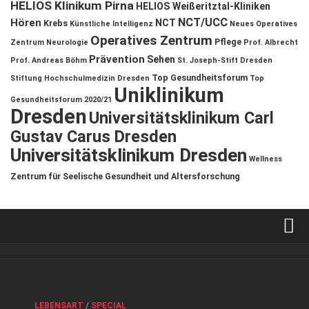
HELIOS Klinikum Pirna
HELIOS Weißeritztal-Kliniken
NCT/UCC
Hören
NCT
Krebs
Künstliche Intelligenz
Neues Operatives
Operatives Zentrum
Pflege
Zentrum
Neurologie
Prof. Albrecht
Prävention
Sehen
Prof. Andreas Böhm
St. Joseph-Stift Dresden
Top Gesundheitsforum
Stiftung Hochschulmedizin Dresden
Top
Uniklinikum
Gesundheitsforum 2020/21
Dresden
Universitätsklinikum Carl
Gustav Carus Dresden
Universitätsklinikum Dresden
Wellness
Zentrum für Seelische Gesundheit und Altersforschung
Verkaufsstellen
Kontakt, Impressum und Rechtliche Angaben
ANZEIGE
/
FORUM GESUNDHEIT
/
GESUND & SCHÖN
/
LEBENSART
/
SPECIAL
Datenschutzerklärung