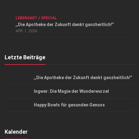
Kontakt, Impressum und Rechtliche Angaben
ANZEIGE
/
FORUM GESUNDHEIT
/
GESUND & SCHÖN
/
LEBENSART
/
SPECIAL
Datenschutzerklärung
,,Die Apotheke der Zukunft denkt ganzheitlich!”
Top Magazin Dresden / Ostsachsen
APR. 1, 2026
Letzte Beiträge
,,Die Apotheke der Zukunft denkt ganzheitlich!”
Ingwer: Die Magie der Wunderwurzel
Happy Bowls für gesunden Genuss
Kalender