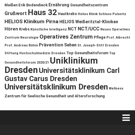
Ernährung
Meißen
Erik Bodendieck
Gesundheitszentrum
Haus 32
Grußwort
Hautkrebs
Helios Klinik Schloss Pulsnitz
HELIOS Klinikum Pirna
HELIOS Weißeritztal-Kliniken
NCT/UCC
Hören
NCT
Krebs
Künstliche Intelligenz
Neues Operatives
Operatives Zentrum
Pflege
Zentrum
Neurologie
Prof. Albrecht
Prävention
Sehen
Prof. Andreas Böhm
St. Joseph-Stift Dresden
Top Gesundheitsforum
Stiftung Hochschulmedizin Dresden
Top
Uniklinikum
Gesundheitsforum 2020/21
Dresden
Universitätsklinikum Carl
Gustav Carus Dresden
Universitätsklinikum Dresden
Wellness
Zentrum für Seelische Gesundheit und Altersforschung
Verkaufsstellen