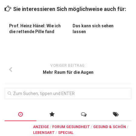
Wirtschaft, Recht, Finanzen
Sie interessieren Sich möglichweise auch für:
Zahn, Mund, Kiefer
Forum Gesundheit
Prof. Heinz Hänel: Wie ich
Das kann sich sehen
die rettende Pille fand
lassen
Allgemein
Sehen
Innovationen
VORIGER BEITRAG:
Kampf gegen Krebs
Mehr Raum für die Augen
Hören
Lebensart
ANZEIGE
/
FORUM GESUNDHEIT
/
GESUND & SCHÖN
/
LEBENSART
/
SPECIAL