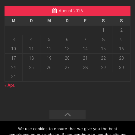
August 2026
M
D
M
D
F
S
S
1
2
3
4
5
6
7
8
9
10
11
12
13
14
15
16
17
18
19
20
21
22
23
24
25
26
27
28
29
30
31
« Apr.
We use cookies to ensure that we give you the best
2026 progressmedia Verlag & Werbeagentur GmbH • Bautzner
experience on our website. If you continue to use this site we