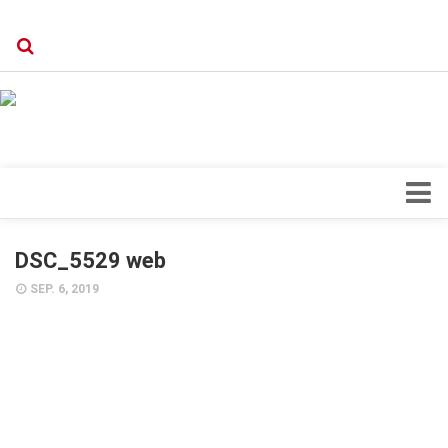
Verkaufsstellen
Kontakt, Impressum und Rechtliche Angaben
Datenschutzerklärung
Top Magazin Dresden / Ostsachsen
Blick ins Innere
DSC_5529 web
Forschung
SEP. 6, 2019
Herz & Kreislauf
Orthopädie
Schönheit & Wohlbefinden
Special