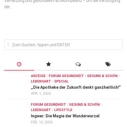
Vernetzung und gebündelte Fachkompetenz – um die Versorgung
Wirtschaft, Recht, Finanzen
der...
Zahn, Mund, Kiefer
Forum Gesundheit
Allgemein
Sehen
Innovationen
Kampf gegen Krebs
Hören
ANZEIGE
/
FORUM GESUNDHEIT
/
GESUND & SCHÖN
/
LEBENSART
/
SPECIAL
Lebensart
,,Die Apotheke der Zukunft denkt ganzheitlich!”
APR. 1, 2026
FORUM GESUNDHEIT
/
GESUND & SCHÖN
/
LEBENSART
/
LIFESTYLE
Ingwer: Die Magie der Wunderwurzel
FEB. 13, 2026