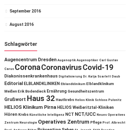
September 2016
August 2016
Schlagwörter
Augencentrum Dresden
Augenoptik
Augenoptiker
Carl Gustav
Corona
Coronavirus
Covid-19
Carus
Diakonissenkrankenhaus
Digitalisierung
Dr. Katja Scarlett Daub
Editorial
ELBLANDKLINIKEN
Elblandklinikum
Elblandklinikum
Ernährung
Meißen
Erik Bodendieck
Gesundheitszentrum
Haus 32
Grußwort
Hautkrebs
Helios Klinik Schloss Pulsnitz
HELIOS Klinikum Pirna
HELIOS Weißeritztal-Kliniken
NCT/UCC
Hören
NCT
Krebs
Künstliche Intelligenz
Neues Operatives
Operatives Zentrum
Pflege
Zentrum
Neurologie
Prof. Albrecht
Prävention
Sehen