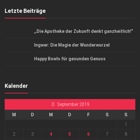
Letzte Beiträge
,,Die Apotheke der Zukunft denkt ganzheitlich!”
Ingwer: Die Magie der Wunderwurzel
Happy Bowls für gesunden Genuss
Kalender
September 2019
M
D
M
D
F
S
S
1
2
3
4
5
6
7
8