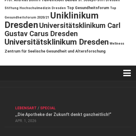
Prof. Andreas Böhm
St. Joseph-Stift Dresden
Top Gesundheitsforum
Stiftung Hochschulmedizin Dresden
Top
Uniklinikum
Gesundheitsforum 2020/21
Dresden
Universitätsklinikum Carl
Gustav Carus Dresden
Universitätsklinikum Dresden
Wellness
Zentrum für Seelische Gesundheit und Altersforschung
Verkaufsstellen
Kontakt, Impressum und Rechtliche Angaben
ANZEIGE
/
FORUM GESUNDHEIT
/
GESUND & SCHÖN
/
LEBENSART
/
SPECIAL
Datenschutzerklärung
,,Die Apotheke der Zukunft denkt ganzheitlich!”
Top Magazin Dresden / Ostsachsen
APR. 1, 2026