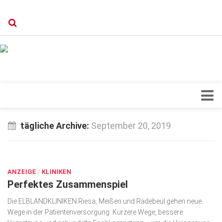
Verkaufsstellen
Kontakt, Impressum und Rechtliche Angaben
Datenschutzerklärung
Top Magazin Dresden / Ostsachsen
Blick ins Innere
tägliche Archive:
September 20, 2019
Forschung
SEP. 20, 2019
Herz & Kreislauf
ANZEIGE
Orthopädie
/
KLINIKEN
Perfektes Zusammenspiel
Schönheit & Wohlbefinden
Die ELBLANDKLINIKEN Riesa, Meißen und Radebeul gehen neue
Special
Wege in der Patientenversorgung: Kürzere Wege, bessere