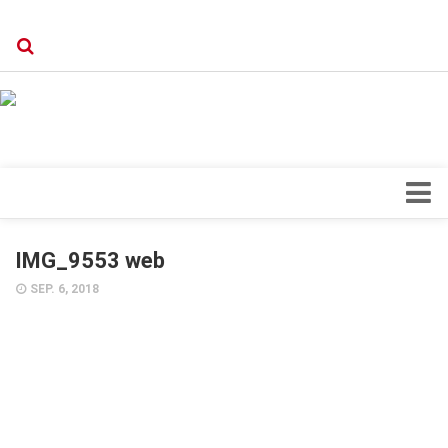
Verkaufsstellen
Kontakt, Impressum und Rechtliche Angaben
Datenschutzerklärung
Top Magazin Dresden / Ostsachsen
Blick ins Innere
IMG_9553 web
Forschung
SEP. 6, 2018
Herz & Kreislauf
Orthopädie
Schönheit & Wohlbefinden
Special