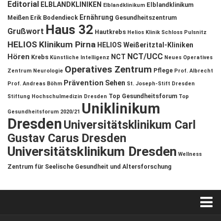
Editorial
ELBLANDKLINIKEN
Elblandklinikum
Elblandklinikum
Ernährung
Meißen
Erik Bodendieck
Gesundheitszentrum
Haus 32
Grußwort
Hautkrebs
Helios Klinik Schloss Pulsnitz
HELIOS Klinikum Pirna
HELIOS Weißeritztal-Kliniken
NCT/UCC
Hören
NCT
Krebs
Künstliche Intelligenz
Neues Operatives
Operatives Zentrum
Pflege
Zentrum
Neurologie
Prof. Albrecht
Prävention
Sehen
Prof. Andreas Böhm
St. Joseph-Stift Dresden
Top Gesundheitsforum
Stiftung Hochschulmedizin Dresden
Top
Uniklinikum
Gesundheitsforum 2020/21
Dresden
Universitätsklinikum Carl
Gustav Carus Dresden
Universitätsklinikum Dresden
Wellness
Zentrum für Seelische Gesundheit und Altersforschung