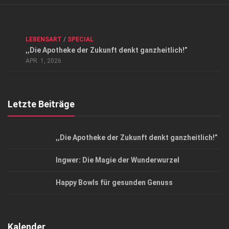
Verkaufsstellen
Kontakt, Impressum und Rechtliche Angaben
ANZEIGE
/
FORUM GESUNDHEIT
/
GESUND & SCHÖN
/
LEBENSART
/
SPECIAL
Datenschutzerklärung
,,Die Apotheke der Zukunft denkt ganzheitlich!”
Top Magazin Dresden / Ostsachsen
APR. 1, 2026
Letzte Beiträge
,,Die Apotheke der Zukunft denkt ganzheitlich!”
Ingwer: Die Magie der Wunderwurzel
Happy Bowls für gesunden Genuss
Kalender