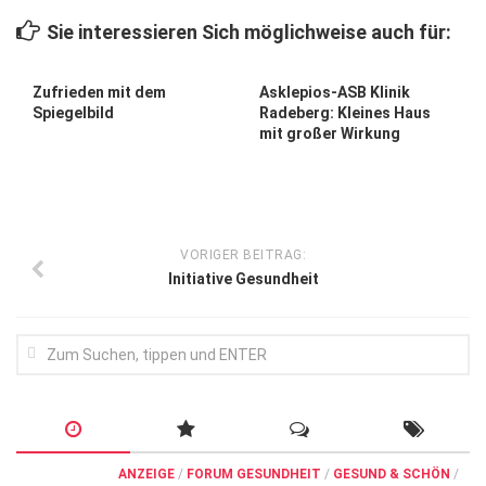
Wirtschaft, Recht, Finanzen
Sie interessieren Sich möglichweise auch für:
Zahn, Mund, Kiefer
Forum Gesundheit
Zufrieden mit dem
Asklepios-ASB Klinik
Spiegelbild
Radeberg: Kleines Haus
Allgemein
mit großer Wirkung
Sehen
Innovationen
Kampf gegen Krebs
VORIGER BEITRAG:
Initiative Gesundheit
Hören
Lebensart
ANZEIGE
/
FORUM GESUNDHEIT
/
GESUND & SCHÖN
/