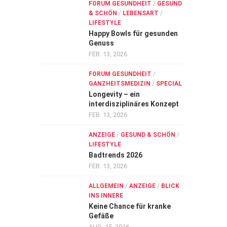
FORUM GESUNDHEIT
/
GESUND
& SCHÖN
/
LEBENSART
/
LIFESTYLE
Happy Bowls für gesunden
Genuss
FEB. 13, 2026
FORUM GESUNDHEIT
/
GANZHEITSMEDIZIN
/
SPECIAL
Longevity – ein
interdisziplinäres Konzept
FEB. 13, 2026
ANZEIGE
/
GESUND & SCHÖN
/
LIFESTYLE
Badtrends 2026
FEB. 13, 2026
ALLGEMEIN
/
ANZEIGE
/
BLICK
INS INNERE
Keine Chance für kranke
Gefäße
AUG. 15, 2016