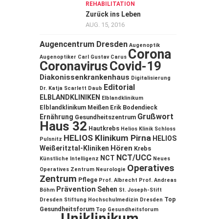
REHABILITATION
Zurück ins Leben
AUG. 15, 2016
Augencentrum Dresden
Augenoptik
Corona
Augenoptiker
Carl Gustav Carus
Coronavirus
Covid-19
Diakonissenkrankenhaus
Digitalisierung
Editorial
Dr. Katja Scarlett Daub
ELBLANDKLINIKEN
Elblandklinikum
Elblandklinikum Meißen
Erik Bodendieck
Grußwort
Ernährung
Gesundheitszentrum
Haus 32
Hautkrebs
Helios Klinik Schloss
HELIOS Klinikum Pirna
HELIOS
Pulsnitz
Hören
Weißeritztal-Kliniken
Krebs
NCT/UCC
NCT
Künstliche Intelligenz
Neues
Operatives
Operatives Zentrum
Neurologie
Zentrum
Pflege
Prof. Albrecht
Prof. Andreas
Prävention
Sehen
Böhm
St. Joseph-Stift
Top
Dresden
Stiftung Hochschulmedizin Dresden
Gesundheitsforum
Top Gesundheitsforum
Uniklinikum