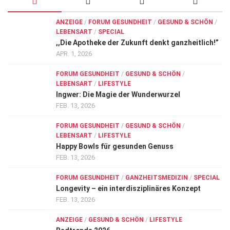
ANZEIGE
/
FORUM GESUNDHEIT
/
GESUND & SCHÖN
/
LEBENSART
/
SPECIAL
,,Die Apotheke der Zukunft denkt ganzheitlich!”
APR. 1, 2026
FORUM GESUNDHEIT
/
GESUND & SCHÖN
/
LEBENSART
/
LIFESTYLE
Ingwer: Die Magie der Wunderwurzel
FEB. 13, 2026
FORUM GESUNDHEIT
/
GESUND & SCHÖN
/
LEBENSART
/
LIFESTYLE
Happy Bowls für gesunden Genuss
FEB. 13, 2026
FORUM GESUNDHEIT
/
GANZHEITSMEDIZIN
/
SPECIAL
Longevity – ein interdisziplinäres Konzept
FEB. 13, 2026
ANZEIGE
/
GESUND & SCHÖN
/
LIFESTYLE