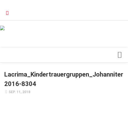
Verkaufsstellen
Kontakt, Impressum und Rechtliche Angaben
Datenschutzerklärung
Top Magazin Dresden / Ostsachsen
Blick ins Innere
Lacrima_Kindertrauergruppen_Johanniter
Forschung
2016-8304
Herz & Kreislauf
SEP. 11, 2018
Orthopädie
Schönheit & Wohlbefinden
Special