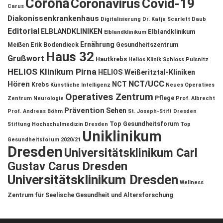
Corona
Coronavirus
Covid-19
Carus
Diakonissenkrankenhaus
Digitalisierung
Dr. Katja Scarlett Daub
Editorial
ELBLANDKLINIKEN
Elblandklinikum
Elblandklinikum
Ernährung
Meißen
Erik Bodendieck
Gesundheitszentrum
Haus 32
Grußwort
Hautkrebs
Helios Klinik Schloss Pulsnitz
HELIOS Klinikum Pirna
HELIOS Weißeritztal-Kliniken
NCT/UCC
Hören
NCT
Krebs
Künstliche Intelligenz
Neues Operatives
Operatives Zentrum
Pflege
Zentrum
Neurologie
Prof. Albrecht
Prävention
Sehen
Prof. Andreas Böhm
St. Joseph-Stift Dresden
Top Gesundheitsforum
Stiftung Hochschulmedizin Dresden
Top
Uniklinikum
Gesundheitsforum 2020/21
Dresden
Universitätsklinikum Carl
Gustav Carus Dresden
Universitätsklinikum Dresden
Wellness
Zentrum für Seelische Gesundheit und Altersforschung