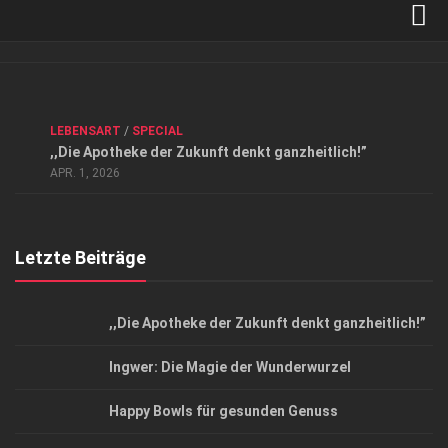
Verkaufsstellen
Kontakt, Impressum und Rechtliche Angaben
ANZEIGE
/
FORUM GESUNDHEIT
/
GESUND & SCHÖN
/
LEBENSART
/
SPECIAL
Datenschutzerklärung
,,Die Apotheke der Zukunft denkt ganzheitlich!”
Top Magazin Dresden / Ostsachsen
APR. 1, 2026
Letzte Beiträge
,,Die Apotheke der Zukunft denkt ganzheitlich!”
Ingwer: Die Magie der Wunderwurzel
Happy Bowls für gesunden Genuss