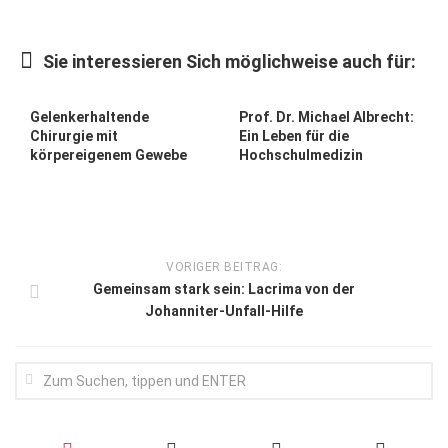
Wirtschaft, Recht, Finanzen
Zahn, Mund, Kiefer
Sie interessieren Sich möglichweise auch für:
Forum Gesundheit
Gelenkerhaltende
Prof. Dr. Michael Albrecht:
Allgemein
Chirurgie mit
Ein Leben für die
körpereigenem Gewebe
Hochschulmedizin
Sehen
Innovationen
Kampf gegen Krebs
VORIGER BEITRAG:
Hören
Gemeinsam stark sein: Lacrima von der
Lebensart
Johanniter-Unfall-Hilfe