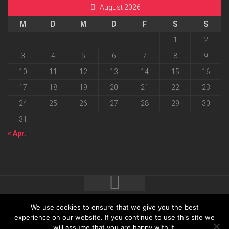
August 2026
M
D
M
D
F
S
S
1
2
3
4
5
6
7
8
9
10
11
12
13
14
15
16
17
18
19
20
21
22
23
24
25
26
27
28
29
30
31
« Apr.
We use cookies to ensure that we give you the best
2026 progressmedia Verlag & Werbeagentur GmbH • Bautzner
experience on our website. If you continue to use this site we
will assume that you are happy with it.
Landstraße 62 • 01324 Dresden