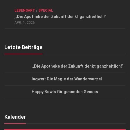
Kontakt, Impressum und Rechtliche Angaben
ANZEIGE
/
FORUM GESUNDHEIT
/
GESUND & SCHÖN
/
LEBENSART
/
SPECIAL
Datenschutzerklärung
,,Die Apotheke der Zukunft denkt ganzheitlich!”
Top Magazin Dresden / Ostsachsen
APR. 1, 2026
Letzte Beiträge
,,Die Apotheke der Zukunft denkt ganzheitlich!”
Ingwer: Die Magie der Wunderwurzel
Happy Bowls für gesunden Genuss
Kalender