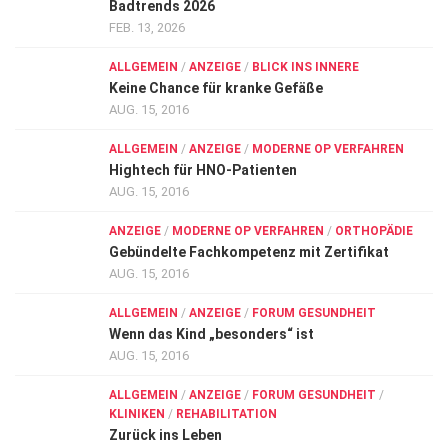
Badtrends 2026
FEB. 13, 2026
ALLGEMEIN
/
ANZEIGE
/
BLICK INS INNERE
Keine Chance für kranke Gefäße
AUG. 15, 2016
ALLGEMEIN
/
ANZEIGE
/
MODERNE OP VERFAHREN
Hightech für HNO-Patienten
AUG. 15, 2016
ANZEIGE
/
MODERNE OP VERFAHREN
/
ORTHOPÄDIE
Gebündelte Fachkompetenz mit Zertifikat
AUG. 15, 2016
ALLGEMEIN
/
ANZEIGE
/
FORUM GESUNDHEIT
Wenn das Kind „besonders“ ist
AUG. 15, 2016
ALLGEMEIN
/
ANZEIGE
/
FORUM GESUNDHEIT
/
KLINIKEN
/
REHABILITATION
Zurück ins Leben