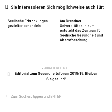
Wirtschaft, Recht, Finanzen
Sie interessieren Sich möglichweise auch für:
Zahn, Mund, Kiefer
Forum Gesundheit
Seelische Erkrankungen
Am Dresdner
gezielter behandeln
Universitätsklinikum
Allgemein
entsteht das Zentrum für
Seelische Gesundheit und
Sehen
Altersforschung
Innovationen
Kampf gegen Krebs
Hören
VORIGER BEITRAG:
Editorial zum Gesundheitsforum 2018/19: Bleiben
Lebensart
Sie gesund!