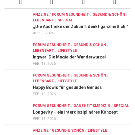
ANZEIGE
/
FORUM GESUNDHEIT
/
GESUND & SCHÖN
/
LEBENSART
/
SPECIAL
,,Die Apotheke der Zukunft denkt ganzheitlich!”
APR. 1, 2026
FORUM GESUNDHEIT
/
GESUND & SCHÖN
/
LEBENSART
/
LIFESTYLE
Ingwer: Die Magie der Wunderwurzel
FEB. 13, 2026
FORUM GESUNDHEIT
/
GESUND & SCHÖN
/
LEBENSART
/
LIFESTYLE
Happy Bowls für gesunden Genuss
FEB. 13, 2026
FORUM GESUNDHEIT
/
GANZHEITSMEDIZIN
/
SPECIAL
Longevity – ein interdisziplinäres Konzept
FEB. 13, 2026
ANZEIGE
/
GESUND & SCHÖN
/
LIFESTYLE