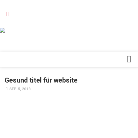
Verkaufsstellen
Kontakt, Impressum und Rechtliche Angaben
Datenschutzerklärung
Top Magazin Dresden / Ostsachsen
Blick ins Innere
Gesund titel für website
Forschung
SEP. 5, 2018
Herz & Kreislauf
Orthopädie
Schönheit & Wohlbefinden
Special