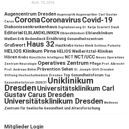
AUG. 15, 2016
Augencentrum Dresden
Augenoptik
Augenoptiker
Carl Gustav
Corona
Coronavirus
Covid-19
Carus
Diakonissenkrankenhaus
Digitalisierung
Dr. Katja Scarlett Daub
Editorial
ELBLANDKLINIKEN
Elblandklinikum
Elblandklinikum
Ernährung
Meißen
Erik Bodendieck
Gesundheitszentrum
Haus 32
Grußwort
Hautkrebs
Helios Klinik Schloss Pulsnitz
HELIOS Klinikum Pirna
HELIOS Weißeritztal-Kliniken
NCT/UCC
Hören
NCT
Krebs
Künstliche Intelligenz
Neues Operatives
Operatives Zentrum
Pflege
Zentrum
Neurologie
Prof. Albrecht
Prävention
Sehen
Prof. Andreas Böhm
St. Joseph-Stift Dresden
Top Gesundheitsforum
Stiftung Hochschulmedizin Dresden
Top
Uniklinikum
Gesundheitsforum 2020/21
Dresden
Universitätsklinikum Carl
Gustav Carus Dresden
Universitätsklinikum Dresden
Wellness
Zentrum für Seelische Gesundheit und Altersforschung
Mitglieder Login