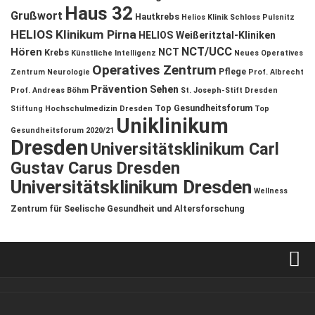
Haus 32
Grußwort
Hautkrebs
Helios Klinik Schloss Pulsnitz
HELIOS Klinikum Pirna
HELIOS Weißeritztal-Kliniken
NCT/UCC
Hören
NCT
Krebs
Künstliche Intelligenz
Neues Operatives
Operatives Zentrum
Pflege
Zentrum
Neurologie
Prof. Albrecht
Prävention
Sehen
Prof. Andreas Böhm
St. Joseph-Stift Dresden
Top Gesundheitsforum
Stiftung Hochschulmedizin Dresden
Top
Uniklinikum
Gesundheitsforum 2020/21
Dresden
Universitätsklinikum Carl
Gustav Carus Dresden
Universitätsklinikum Dresden
Wellness
Zentrum für Seelische Gesundheit und Altersforschung
Verkaufsstellen