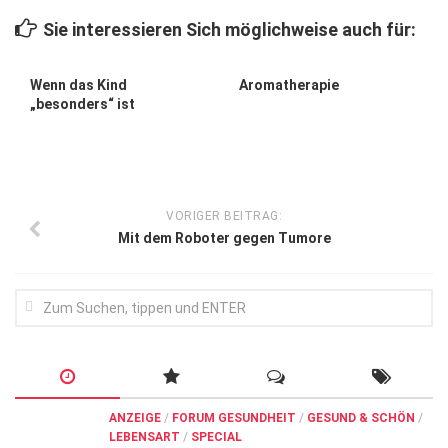
Wirtschaft, Recht, Finanzen
Sie interessieren Sich möglichweise auch für:
Zahn, Mund, Kiefer
Forum Gesundheit
Wenn das Kind
Aromatherapie
„besonders“ ist
Allgemein
Sehen
Innovationen
VORIGER BEITRAG:
Kampf gegen Krebs
Mit dem Roboter gegen Tumore
Hören
Lebensart
ANZEIGE
/
FORUM GESUNDHEIT
/
GESUND & SCHÖN
/
LEBENSART
/
SPECIAL