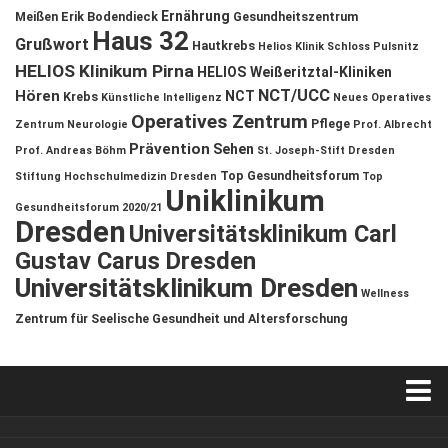
Ernährung
Meißen
Erik Bodendieck
Gesundheitszentrum
Haus 32
Grußwort
Hautkrebs
Helios Klinik Schloss Pulsnitz
HELIOS Klinikum Pirna
HELIOS Weißeritztal-Kliniken
NCT/UCC
Hören
NCT
Krebs
Künstliche Intelligenz
Neues Operatives
Operatives Zentrum
Pflege
Zentrum
Neurologie
Prof. Albrecht
Prävention
Sehen
Prof. Andreas Böhm
St. Joseph-Stift Dresden
Top Gesundheitsforum
Stiftung Hochschulmedizin Dresden
Top
Uniklinikum
Gesundheitsforum 2020/21
Dresden
Universitätsklinikum Carl
Gustav Carus Dresden
Universitätsklinikum Dresden
Wellness
Zentrum für Seelische Gesundheit und Altersforschung
Verkaufsstellen