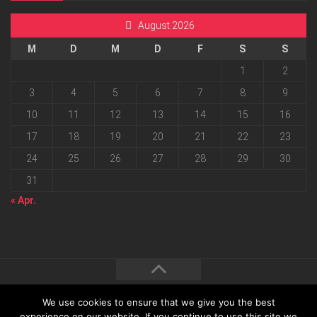
August 2026
M
D
M
D
F
S
S
1
2
3
4
5
6
7
8
9
10
11
12
13
14
15
16
17
18
19
20
21
22
23
24
25
26
27
28
29
30
31
« Apr.
We use cookies to ensure that we give you the best
2026 progressmedia Verlag & Werbeagentur GmbH • Bautzner
experience on our website. If you continue to use this site we