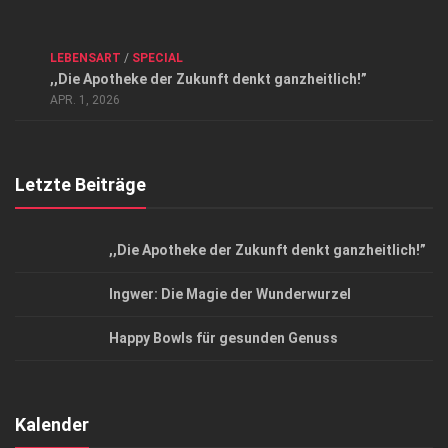
Kontakt, Impressum und Rechtliche Angaben
ANZEIGE
/
FORUM GESUNDHEIT
/
GESUND & SCHÖN
/
LEBENSART
/
SPECIAL
Datenschutzerklärung
,,Die Apotheke der Zukunft denkt ganzheitlich!”
Top Magazin Dresden / Ostsachsen
APR. 1, 2026
Letzte Beiträge
,,Die Apotheke der Zukunft denkt ganzheitlich!”
Ingwer: Die Magie der Wunderwurzel
Happy Bowls für gesunden Genuss
Kalender