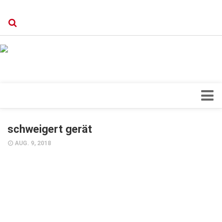
Verkaufsstellen
Kontakt, Impressum und Rechtliche Angaben
Datenschutzerklärung
Top Magazin Dresden / Ostsachsen
Blick ins Innere
schweigert gerät
Forschung
AUG. 9, 2018
Herz & Kreislauf
Orthopädie
Schönheit & Wohlbefinden
Special