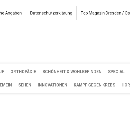
che Angaben
Datenschutzerklärung
Top Magazin Dresden / O
UF
ORTHOPÄDIE
SCHÖNHEIT & WOHLBEFINDEN
SPECIAL
EMEIN
SEHEN
INNOVATIONEN
KAMPF GEGEN KREBS
HÖR