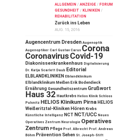
ALLGEMEIN
/
ANZEIGE
/
FORUM
GESUNDHEIT
/
KLINIKEN
/
REHABILITATION
Zurück ins Leben
AUG. 15, 2016
Augencentrum Dresden
Augenoptik
Corona
Augenoptiker
Carl Gustav Carus
Coronavirus
Covid-19
Diakonissenkrankenhaus
Digitalisierung
Editorial
Dr. Katja Scarlett Daub
ELBLANDKLINIKEN
Elblandklinikum
Elblandklinikum Meißen
Erik Bodendieck
Grußwort
Ernährung
Gesundheitszentrum
Haus 32
Hautkrebs
Helios Klinik Schloss
HELIOS Klinikum Pirna
HELIOS
Pulsnitz
Hören
Weißeritztal-Kliniken
Krebs
NCT/UCC
NCT
Künstliche Intelligenz
Neues
Operatives
Operatives Zentrum
Neurologie
Zentrum
Pflege
Prof. Albrecht
Prof. Andreas
Prävention
Sehen
Böhm
St. Joseph-Stift