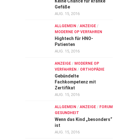
Keine Chance für kranke
Gefäße
AUG. 15, 2016
ALLGEMEIN
/
ANZEIGE
/
MODERNE OP VERFAHREN
Hightech für HNO-
Patienten
AUG. 15, 2016
ANZEIGE
/
MODERNE OP
VERFAHREN
/
ORTHOPÄDIE
Gebündelte
Fachkompetenz mit
Zertifikat
AUG. 15, 2016
ALLGEMEIN
/
ANZEIGE
/
FORUM
GESUNDHEIT
Wenn das Kind „besonders“
ist
AUG. 15, 2016