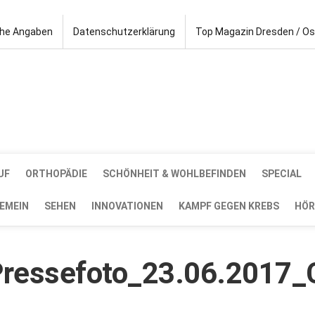
che Angaben
Datenschutzerklärung
Top Magazin Dresden / O
UF
ORTHOPÄDIE
SCHÖNHEIT & WOHLBEFINDEN
SPECIAL
EMEIN
SEHEN
INNOVATIONEN
KAMPF GEGEN KREBS
HÖR
essefoto_23.06.2017_