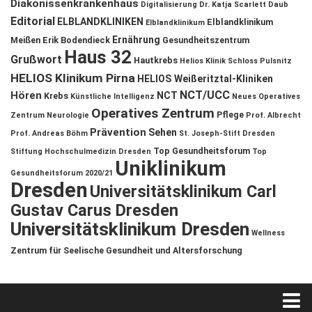
Diakonissenkrankenhaus
Digitalisierung
Dr. Katja Scarlett Daub
Editorial
ELBLANDKLINIKEN
Elblandklinikum
Elblandklinikum
Ernährung
Meißen
Erik Bodendieck
Gesundheitszentrum
Haus 32
Grußwort
Hautkrebs
Helios Klinik Schloss Pulsnitz
HELIOS Klinikum Pirna
HELIOS Weißeritztal-Kliniken
NCT/UCC
Hören
NCT
Krebs
Künstliche Intelligenz
Neues Operatives
Operatives Zentrum
Pflege
Zentrum
Neurologie
Prof. Albrecht
Prävention
Sehen
Prof. Andreas Böhm
St. Joseph-Stift Dresden
Top Gesundheitsforum
Stiftung Hochschulmedizin Dresden
Top
Uniklinikum
Gesundheitsforum 2020/21
Dresden
Universitätsklinikum Carl
Gustav Carus Dresden
Universitätsklinikum Dresden
Wellness
Zentrum für Seelische Gesundheit und Altersforschung