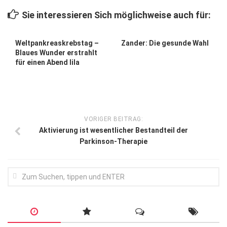
Wirtschaft, Recht, Finanzen
Sie interessieren Sich möglichweise auch für:
Zahn, Mund, Kiefer
Forum Gesundheit
Weltpankreaskrebstag –
Zander: Die gesunde Wahl
Blaues Wunder erstrahlt
Allgemein
für einen Abend lila
Sehen
Innovationen
Kampf gegen Krebs
VORIGER BEITRAG:
Aktivierung ist wesentlicher Bestandteil der
Hören
Parkinson-Therapie
Lebensart