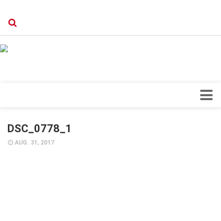
Verkaufsstellen
Kontakt, Impressum und Rechtliche Angaben
Datenschutzerklärung
Top Magazin Dresden / Ostsachsen
Blick ins Innere
DSC_0778_1
Forschung
AUG. 31, 2017
Herz & Kreislauf
Orthopädie
Schönheit & Wohlbefinden
Special