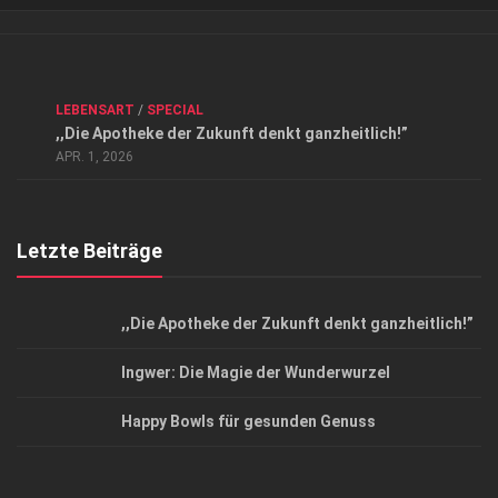
Verkaufsstellen
Kontakt, Impressum und Rechtliche Angaben
ANZEIGE
/
FORUM GESUNDHEIT
/
GESUND & SCHÖN
/
LEBENSART
/
SPECIAL
Datenschutzerklärung
,,Die Apotheke der Zukunft denkt ganzheitlich!”
Top Magazin Dresden / Ostsachsen
APR. 1, 2026
Letzte Beiträge
,,Die Apotheke der Zukunft denkt ganzheitlich!”
Ingwer: Die Magie der Wunderwurzel
Happy Bowls für gesunden Genuss