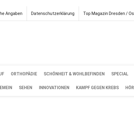
che Angaben
Datenschutzerklärung
Top Magazin Dresden / O
UF
ORTHOPÄDIE
SCHÖNHEIT & WOHLBEFINDEN
SPECIAL
EMEIN
SEHEN
INNOVATIONEN
KAMPF GEGEN KREBS
HÖR