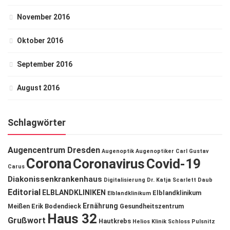
November 2016
Oktober 2016
September 2016
August 2016
Schlagwörter
Augencentrum Dresden
Augenoptik
Augenoptiker
Carl Gustav
Corona
Coronavirus
Covid-19
Carus
Diakonissenkrankenhaus
Digitalisierung
Dr. Katja Scarlett Daub
Editorial
ELBLANDKLINIKEN
Elblandklinikum
Elblandklinikum
Ernährung
Meißen
Erik Bodendieck
Gesundheitszentrum
Haus 32
Grußwort
Hautkrebs
Helios Klinik Schloss Pulsnitz