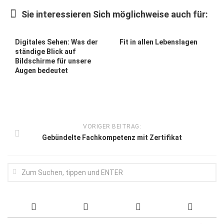
Wirtschaft, Recht, Finanzen
Sie interessieren Sich möglichweise auch für:
Zahn, Mund, Kiefer
Forum Gesundheit
Digitales Sehen: Was der
Fit in allen Lebenslagen
ständige Blick auf
Allgemein
Bildschirme für unsere
Augen bedeutet
Sehen
Innovationen
Kampf gegen Krebs
VORIGER BEITRAG:
Hören
Gebündelte Fachkompetenz mit Zertifikat
Lebensart