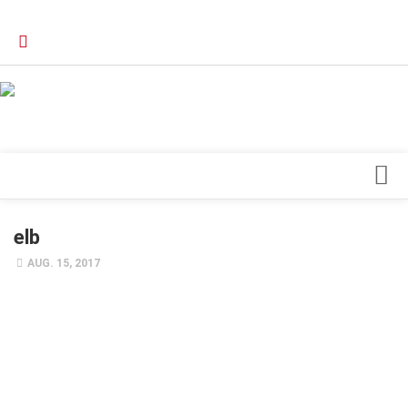
Verkaufsstellen
Kontakt, Impressum und Rechtliche Angaben
Datenschutzerklärung
Top Magazin Dresden / Ostsachsen
Blick ins Innere
elb
Forschung
AUG. 15, 2017
Herz & Kreislauf
Orthopädie
Schönheit & Wohlbefinden
Special