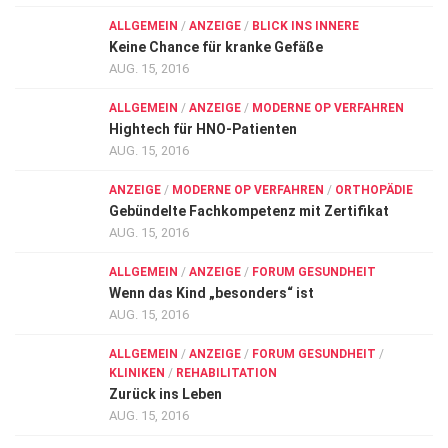
ALLGEMEIN
/
ANZEIGE
/
BLICK INS INNERE
Keine Chance für kranke Gefäße
AUG. 15, 2016
ALLGEMEIN
/
ANZEIGE
/
MODERNE OP VERFAHREN
Hightech für HNO-Patienten
AUG. 15, 2016
ANZEIGE
/
MODERNE OP VERFAHREN
/
ORTHOPÄDIE
Gebündelte Fachkompetenz mit Zertifikat
AUG. 15, 2016
ALLGEMEIN
/
ANZEIGE
/
FORUM GESUNDHEIT
Wenn das Kind „besonders“ ist
AUG. 15, 2016
ALLGEMEIN
/
ANZEIGE
/
FORUM GESUNDHEIT
/
KLINIKEN
/
REHABILITATION
Zurück ins Leben
AUG. 15, 2016