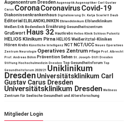
Augencentrum Dresden
Augenoptik
Augenoptiker
Carl Gustav
Corona
Coronavirus
Covid-19
Carus
Diakonissenkrankenhaus
Digitalisierung
Dr. Katja Scarlett Daub
Editorial
ELBLANDKLINIKEN
Elblandklinikum
Elblandklinikum
Ernährung
Meißen
Erik Bodendieck
Gesundheitszentrum
Haus 32
Grußwort
Hautkrebs
Helios Klinik Schloss Pulsnitz
HELIOS Klinikum Pirna
HELIOS Weißeritztal-Kliniken
NCT/UCC
Hören
NCT
Krebs
Künstliche Intelligenz
Neues Operatives
Operatives Zentrum
Pflege
Zentrum
Neurologie
Prof. Albrecht
Prävention
Sehen
Prof. Andreas Böhm
St. Joseph-Stift Dresden
Top Gesundheitsforum
Stiftung Hochschulmedizin Dresden
Top
Uniklinikum
Gesundheitsforum 2020/21
Dresden
Universitätsklinikum Carl
Gustav Carus Dresden
Universitätsklinikum Dresden
Wellness
Zentrum für Seelische Gesundheit und Altersforschung
Mitglieder Login