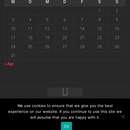
M
D
M
D
F
S
S
1
2
3
4
5
6
7
8
9
10
11
12
13
14
15
16
17
18
19
20
21
22
23
24
25
26
27
28
29
30
31
« Apr.
We use cookies to ensure that we give you the best
2026 progressmedia Verlag & Werbeagentur GmbH • Bautzner
experience on our website. If you continue to use this site we
will assume that you are happy with it.
Landstraße 62 • 01324 Dresden
Ok