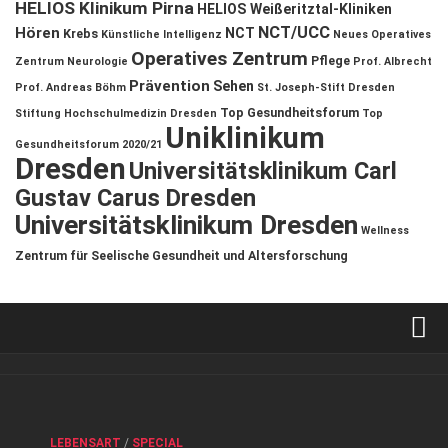
HELIOS Klinikum Pirna
HELIOS Weißeritztal-Kliniken
NCT/UCC
Hören
NCT
Krebs
Künstliche Intelligenz
Neues Operatives
Operatives Zentrum
Pflege
Zentrum
Neurologie
Prof. Albrecht
Prävention
Sehen
Prof. Andreas Böhm
St. Joseph-Stift Dresden
Top Gesundheitsforum
Stiftung Hochschulmedizin Dresden
Top
Uniklinikum
Gesundheitsforum 2020/21
Dresden
Universitätsklinikum Carl
Gustav Carus Dresden
Universitätsklinikum Dresden
Wellness
Zentrum für Seelische Gesundheit und Altersforschung
Verkaufsstellen
Kontakt, Impressum und Rechtliche Angaben
ANZEIGE
/
FORUM GESUNDHEIT
/
GESUND & SCHÖN
/
LEBENSART
/
SPECIAL
Datenschutzerklärung