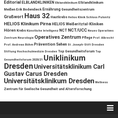
Editorial
ELBLANDKLINIKEN
Elblandklinikum
Elblandklinikum
Ernährung
Meißen
Erik Bodendieck
Gesundheitszentrum
Haus 32
Grußwort
Hautkrebs
Helios Klinik Schloss Pulsnitz
HELIOS Klinikum Pirna
HELIOS Weißeritztal-Kliniken
NCT/UCC
Hören
NCT
Krebs
Künstliche Intelligenz
Neues Operatives
Operatives Zentrum
Pflege
Zentrum
Neurologie
Prof. Albrecht
Prävention
Sehen
Prof. Andreas Böhm
St. Joseph-Stift Dresden
Top Gesundheitsforum
Stiftung Hochschulmedizin Dresden
Top
Uniklinikum
Gesundheitsforum 2020/21
Dresden
Universitätsklinikum Carl
Gustav Carus Dresden
Universitätsklinikum Dresden
Wellness
Zentrum für Seelische Gesundheit und Altersforschung