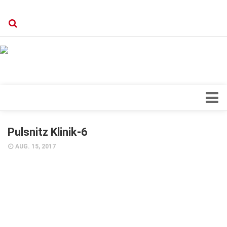
Verkaufsstellen
Kontakt, Impressum und Rechtliche Angaben
Datenschutzerklärung
Top Magazin Dresden / Ostsachsen
Blick ins Innere
Pulsnitz Klinik-6
Forschung
AUG. 15, 2017
Herz & Kreislauf
Orthopädie
Schönheit & Wohlbefinden
Special