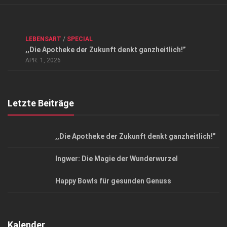
Verkaufsstellen
Kontakt, Impressum und Rechtliche Angaben
ANZEIGE
/
FORUM GESUNDHEIT
/
GESUND & SCHÖN
/
LEBENSART
/
SPECIAL
Datenschutzerklärung
,,Die Apotheke der Zukunft denkt ganzheitlich!”
Top Magazin Dresden / Ostsachsen
APR. 1, 2026
Letzte Beiträge
,,Die Apotheke der Zukunft denkt ganzheitlich!”
Ingwer: Die Magie der Wunderwurzel
Happy Bowls für gesunden Genuss
Kalender