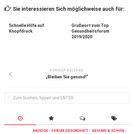
Wirtschaft, Recht, Finanzen
Sie interessieren Sich möglichweise auch für:
Zahn, Mund, Kiefer
Forum Gesundheit
Schnelle Hilfe auf
Grußwort zum Top
Knopfdruck
Gesundheitsforum
Allgemein
2019/2020
Sehen
Innovationen
Kampf gegen Krebs
VORIGER BEITRAG:
„Bleiben Sie gesund!“
Hören
Lebensart
ANZEIGE
/
FORUM GESUNDHEIT
/
GESUND & SCHÖN
/