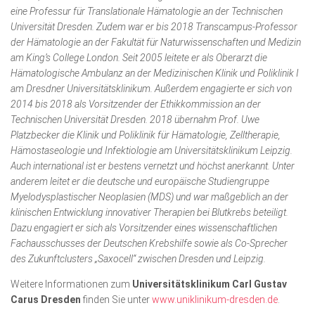
eine Professur für Translationale Hämatologie an der Technischen
Universität Dresden. Zudem war er bis 2018 Transcampus-Professor
der Hämatologie an der Fakultät für Naturwissenschaften und Medizin
am King’s College London. Seit 2005 leitete er als Oberarzt die
Hämatologische Ambulanz an der Medizinischen Klinik und Poliklinik I
am Dresdner Universitätsklinikum. Außerdem engagierte er sich von
2014 bis 2018 als Vorsitzender der Ethikkommission an der
Technischen Universität Dresden. 2018 übernahm Prof. Uwe
Platzbecker die Klinik und Poliklinik für Hämatologie, Zelltherapie,
Hämostaseologie und Infektiologie am Universitätsklinikum Leipzig.
Auch international ist er bestens vernetzt und höchst anerkannt. Unter
anderem leitet er die deutsche und europäische Studiengruppe
Myelodysplastischer Neoplasien (MDS) und war maßgeblich an der
klinischen Entwicklung innovativer Therapien bei Blutkrebs beteiligt.
Dazu engagiert er sich als Vorsitzender eines wissenschaftlichen
Fachausschusses der Deutschen Krebshilfe sowie als Co-Sprecher
des Zukunftclusters „Saxocell“ zwischen Dresden und Leipzig.
Weitere Informationen zum
Universitätsklinikum Carl Gustav
Carus Dresden
finden Sie unter
www.u
niklinikum-dresden.de
.