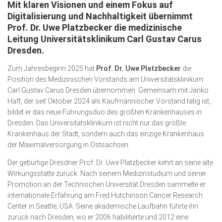
Mit klaren Visionen und einem Fokus auf
Wirtschaft, Recht, Finanzen
Digitalisierung und Nachhaltigkeit übernimmt
Zahn, Mund, Kiefer
Prof. Dr. Uwe Platzbecker die medizinische
Leitung Universitätsklinikum Carl Gustav Carus
Forum Gesundheit
Dresden.
Allgemein
Zum Jahresbeginn 2025 hat
Prof. Dr. Uwe Platzbecker
die
Sehen
Position des Medizinischen Vorstands am Universitätsklinikum
Carl Gustav Carus Dresden übernommen. Gemeinsam mit Janko
Innovationen
Haft, der seit Oktober 2024 als Kaufmännischer Vorstand tätig ist,
bildet er das neue Führungsduo des größten Krankenhauses in
Kampf gegen Krebs
Dresden. Das Universitätsklinikum ist nicht nur das größte
Hören
Krankenhaus der Stadt, sondern auch das einzige Krankenhaus
der Maximalversorgung in Ostsachsen.
Lebensart
Der gebürtige Dresdner Prof. Dr. Uwe Platzbecker kehrt an seine alte
Wirkungsstätte zurück. Nach seinem Medizinstudium und seiner
Promotion an der Technischen Universität Dresden sammelte er
internationale Erfahrung am Fred Hutchinson Cancer Research
Center in Seattle, USA. Seine akademische Laufbahn führte ihn
zurück nach Dresden, wo er 2006 habilitierte und 2012 eine