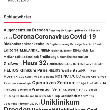
August 2016
Schlagwörter
Augencentrum Dresden
Augenoptik
Augenoptiker
Carl Gustav
Corona
Coronavirus
Covid-19
Carus
Diakonissenkrankenhaus
Digitalisierung
Dr. Katja Scarlett Daub
Editorial
ELBLANDKLINIKEN
Elblandklinikum
Elblandklinikum
Ernährung
Meißen
Erik Bodendieck
Gesundheitszentrum
Haus 32
Grußwort
Hautkrebs
Helios Klinik Schloss Pulsnitz
HELIOS Klinikum Pirna
HELIOS Weißeritztal-Kliniken
NCT/UCC
Hören
NCT
Krebs
Künstliche Intelligenz
Neues Operatives
Operatives Zentrum
Pflege
Zentrum
Neurologie
Prof. Albrecht
Prävention
Sehen
Prof. Andreas Böhm
St. Joseph-Stift Dresden
Top Gesundheitsforum
Stiftung Hochschulmedizin Dresden
Top
Uniklinikum
Gesundheitsforum 2020/21
Dresden