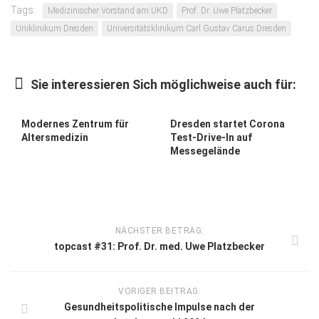
Tags:
Medizinischer Vorstand am UKD
Prof. Dr. Uwe Platzbecker
Uniklinikum Dresden
Universitätsklinikum Carl Gustav Carus Dresden
Sie interessieren Sich möglichweise auch für:
Modernes Zentrum für
Dresden startet Corona
Altersmedizin
Test-Drive-In auf
Messegelände
NÄCHSTER BETRAG:
topcast #31: Prof. Dr. med. Uwe Platzbecker
VORIGER BEITRAG:
Gesundheitspolitische Impulse nach der