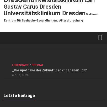
Universitätsklinikum Carl
Gustav Carus Dresden
Universitätsklinikum Dresden
Wellness
Zentrum für Seelische Gesundheit und Altersforschung
Verkaufsstellen
Kontakt, Impressum und Rechtliche Angaben
ANZEIGE
/
FORUM GESUNDHEIT
/
GESUND & SCHÖN
/
LEBENSART
/
SPECIAL
Datenschutzerklärung
,,Die Apotheke der Zukunft denkt ganzheitlich!”
Top Magazin Dresden / Ostsachsen
APR. 1, 2026
Letzte Beiträge