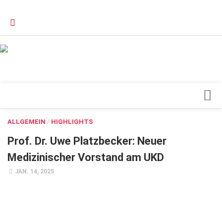
Verkaufsstellen
Kontakt, Impressum und Rechtliche Angaben
Datenschutzerklärung
Top Magazin Dresden / Ostsachsen
Blick ins Innere
ALLGEMEIN
/
HIGHLIGHTS
Forschung
Prof. Dr. Uwe Platzbecker: Neuer
Herz & Kreislauf
Medizinischer Vorstand am UKD
Orthopädie
JAN. 14, 2025
Schönheit & Wohlbefinden
Special