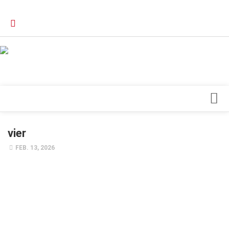
Verkaufsstellen
Kontakt, Impressum und Rechtliche Angaben
Datenschutzerklärung
Top Magazin Dresden / Ostsachsen
Blick ins Innere
vier
Forschung
FEB. 13, 2026
Herz & Kreislauf
Orthopädie
Schönheit & Wohlbefinden
Special