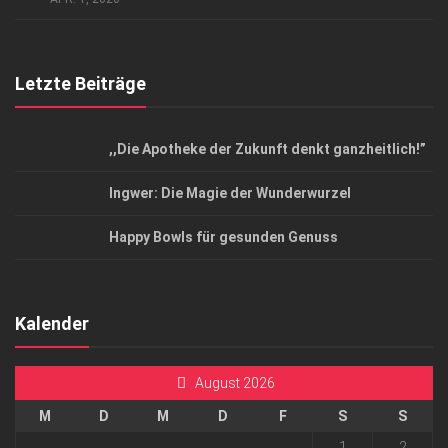
Letzte Beiträge
,,Die Apotheke der Zukunft denkt ganzheitlich!”
Ingwer: Die Magie der Wunderwurzel
Happy Bowls für gesunden Genuss
Kalender
August 2026
M
D
M
D
F
S
S
1
2