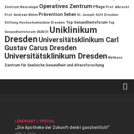
Operatives Zentrum
Pflege
Zentrum
Neurologie
Prof. Albrecht
Prävention
Sehen
Prof. Andreas Böhm
St. Joseph-Stift Dresden
Top Gesundheitsforum
Stiftung Hochschulmedizin Dresden
Top
Uniklinikum
Gesundheitsforum 2020/21
Dresden
Universitätsklinikum Carl
Gustav Carus Dresden
Universitätsklinikum Dresden
Wellness
Zentrum für Seelische Gesundheit und Altersforschung
Verkaufsstellen
Kontakt, Impressum und Rechtliche Angaben
ANZEIGE
/
FORUM GESUNDHEIT
/
GESUND & SCHÖN
/
LEBENSART
/
SPECIAL
Datenschutzerklärung
,,Die Apotheke der Zukunft denkt ganzheitlich!”
Top Magazin Dresden / Ostsachsen
APR. 1, 2026