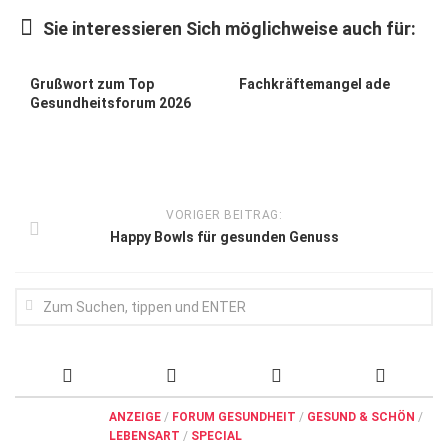
Wirtschaft, Recht, Finanzen
Sie interessieren Sich möglichweise auch für:
Zahn, Mund, Kiefer
Forum Gesundheit
Grußwort zum Top
Fachkräftemangel ade
Gesundheitsforum 2026
Allgemein
Sehen
Innovationen
VORIGER BEITRAG:
Kampf gegen Krebs
Happy Bowls für gesunden Genuss
Hören
Lebensart
ANZEIGE
/
FORUM GESUNDHEIT
/
GESUND & SCHÖN
/
LEBENSART
/
SPECIAL