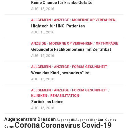
Keine Chance für kranke Gefäße
AUG. 15, 2016
ALLGEMEIN
/
ANZEIGE
/
MODERNE OP VERFAHREN
Hightech für HNO-Patienten
AUG. 15, 2016
ANZEIGE
/
MODERNE OP VERFAHREN
/
ORTHOPÄDIE
Gebündelte Fachkompetenz mit Zertifikat
AUG. 15, 2016
ALLGEMEIN
/
ANZEIGE
/
FORUM GESUNDHEIT
Wenn das Kind „besonders“ ist
AUG. 15, 2016
ALLGEMEIN
/
ANZEIGE
/
FORUM GESUNDHEIT
/
KLINIKEN
/
REHABILITATION
Zurück ins Leben
AUG. 15, 2016
Augencentrum Dresden
Augenoptik
Augenoptiker
Carl Gustav
Corona
Coronavirus
Covid-19
Carus