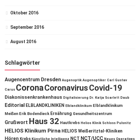
Oktober 2016
September 2016
August 2016
Schlagwörter
Augencentrum Dresden
Augenoptik
Augenoptiker
Carl Gustav
Corona
Coronavirus
Covid-19
Carus
Diakonissenkrankenhaus
Digitalisierung
Dr. Katja Scarlett Daub
Editorial
ELBLANDKLINIKEN
Elblandklinikum
Elblandklinikum
Ernährung
Meißen
Erik Bodendieck
Gesundheitszentrum
Haus 32
Grußwort
Hautkrebs
Helios Klinik Schloss Pulsnitz
HELIOS Klinikum Pirna
HELIOS Weißeritztal-Kliniken
NCT/UCC
Hören
NCT
Krebs
Künstliche Intelligenz
Neues Operatives