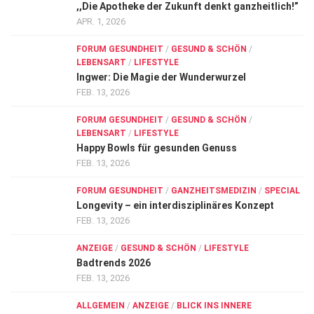
,,Die Apotheke der Zukunft denkt ganzheitlich!”
APR. 1, 2026
FORUM GESUNDHEIT
/
GESUND & SCHÖN
/
LEBENSART
/
LIFESTYLE
Ingwer: Die Magie der Wunderwurzel
FEB. 13, 2026
FORUM GESUNDHEIT
/
GESUND & SCHÖN
/
LEBENSART
/
LIFESTYLE
Happy Bowls für gesunden Genuss
FEB. 13, 2026
FORUM GESUNDHEIT
/
GANZHEITSMEDIZIN
/
SPECIAL
Longevity – ein interdisziplinäres Konzept
FEB. 13, 2026
ANZEIGE
/
GESUND & SCHÖN
/
LIFESTYLE
Badtrends 2026
FEB. 13, 2026
ALLGEMEIN
/
ANZEIGE
/
BLICK INS INNERE