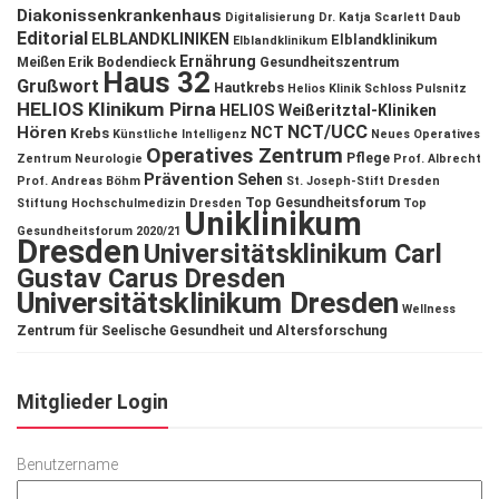
Diakonissenkrankenhaus
Digitalisierung
Dr. Katja Scarlett Daub
Editorial
ELBLANDKLINIKEN
Elblandklinikum
Elblandklinikum
Ernährung
Meißen
Erik Bodendieck
Gesundheitszentrum
Haus 32
Grußwort
Hautkrebs
Helios Klinik Schloss Pulsnitz
HELIOS Klinikum Pirna
HELIOS Weißeritztal-Kliniken
NCT/UCC
Hören
NCT
Krebs
Künstliche Intelligenz
Neues Operatives
Operatives Zentrum
Pflege
Zentrum
Neurologie
Prof. Albrecht
Prävention
Sehen
Prof. Andreas Böhm
St. Joseph-Stift Dresden
Top Gesundheitsforum
Stiftung Hochschulmedizin Dresden
Top
Uniklinikum
Gesundheitsforum 2020/21
Dresden
Universitätsklinikum Carl
Gustav Carus Dresden
Universitätsklinikum Dresden
Wellness
Zentrum für Seelische Gesundheit und Altersforschung
Mitglieder Login
Benutzername