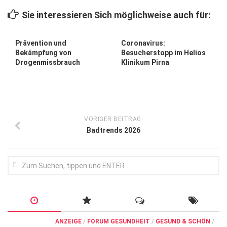
Wirtschaft, Recht, Finanzen
Sie interessieren Sich möglichweise auch für:
Zahn, Mund, Kiefer
Forum Gesundheit
Prävention und
Coronavirus:
Bekämpfung von
Besucherstopp im Helios
Allgemein
Drogenmissbrauch
Klinikum Pirna
Sehen
Innovationen
Kampf gegen Krebs
VORIGER BEITRAG:
Badtrends 2026
Hören
Lebensart
ANZEIGE
/
FORUM GESUNDHEIT
/
GESUND & SCHÖN
/