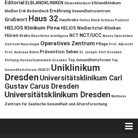
Editorial
ELBLANDKLINIKEN
Elblandklinikum
Elblandklinikum
Ernährung
Meißen
Erik Bodendieck
Gesundheitszentrum
Haus 32
Grußwort
Hautkrebs
Helios Klinik Schloss Pulsnitz
HELIOS Klinikum Pirna
HELIOS Weißeritztal-Kliniken
NCT/UCC
Hören
NCT
Krebs
Künstliche Intelligenz
Neues Operatives
Operatives Zentrum
Pflege
Zentrum
Neurologie
Prof. Albrecht
Prävention
Sehen
Prof. Andreas Böhm
St. Joseph-Stift Dresden
Top Gesundheitsforum
Stiftung Hochschulmedizin Dresden
Top
Uniklinikum
Gesundheitsforum 2020/21
Dresden
Universitätsklinikum Carl
Gustav Carus Dresden
Universitätsklinikum Dresden
Wellness
Zentrum für Seelische Gesundheit und Altersforschung