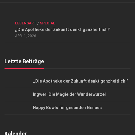
Verkaufsstellen
Kontakt, Impressum und Rechtliche Angaben
ANZEIGE
/
FORUM GESUNDHEIT
/
GESUND & SCHÖN
/
LEBENSART
/
SPECIAL
Datenschutzerklärung
,,Die Apotheke der Zukunft denkt ganzheitlich!”
Top Magazin Dresden / Ostsachsen
APR. 1, 2026
Letzte Beiträge
,,Die Apotheke der Zukunft denkt ganzheitlich!”
Ingwer: Die Magie der Wunderwurzel
Happy Bowls für gesunden Genuss
Kalender