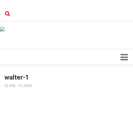
Verkaufsstellen
Kontakt, Impressum und Rechtliche Angaben
Datenschutzerklärung
Top Magazin Dresden / Ostsachsen
Blick ins Innere
walter-1
Forschung
FEB. 13, 2026
Herz & Kreislauf
Orthopädie
Schönheit & Wohlbefinden
Special